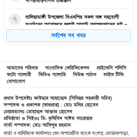
খাগড়াছড়িবাসীর শ্রদ্ধাঞ্জলি
বালিয়াডাঙ্গী উপজেলা বিএনপির সকল অঙ্গ সহযোগী
৭
সংগঠনের আয়োজনে জুলাই আগস্ট গণঅভ্যুত্থানের দুই –
বছর পূর্তি উপলক্ষে আনন্দ মিছিল ও শোভাযাত্রা অনুষ্ঠিত,
সর্বশেষ সব খবর
গফরগাঁওয়ে বেগম রাবেয়া মেমোরিয়াল বহুমুখী উচ্চ
৮
বিদ্যালয়কে জাতীয়করণের দাবি
আমাদের পরিবার
সাংবাদিক ভেরিফিকেশন
প্রাইভেসি পলিসি
লংগাইরে মোহাইমিনুল ইসলাম জনির সমর্থনে বিশাল
৯
ফটো গ্যালারী
ভিডিও গ্যালারি
নিউজ পাঠান
লাইভ টিভি
উঠান বৈঠক। যোগ্যতা ও নতুন নেতৃত্বের প্রতীক জনিই
যোগাযোগ
সেরা
প্রধান উপদেষ্টাঃ কাউছার আহাম্মেদ (সিনিয়র সহকারী সচিব)
মুন্সী ছাবির উদ্দিন আহ্ম্মদ ওয়াক্ ফ এস্টেট লামকাইন
১০
সম্পাদক ও প্রকাশক (ভারপ্রাপ্ত) : মোঃ মনির হোসেন
চেয়ারম্যানঃ মোহাম্মদ আক্তার হোসেন
জামে মসজিদের নতুন ব্যবস্থাপনা কমিটি গঠন:
প্রতিষ্ঠাতা ও সিইওঃ ডি. কৃষিবিদ সাঈম সারোয়ার
বার্তা সম্পাদক: মোঃ আদিলুর রহমান
পূর্বধলায় যে বিদ্যালয়ে পড়েছেন, সেই বিদ্যালয়েই এমপি
১১
বার্তা ও বানিজ্যিক কার্যালয়ঃ কো-অপারেটিভ ব্যাংক সংলগ্ন, মোক্তারপাড়া,
হিসেবে সংবর্ধিত মানসুরা আলম