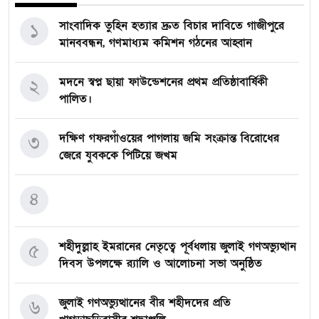
সাংবাদিক তুহিন হত্যার দ্রুত বিচার দাবিতে গাজীপুরে
১
মানববন্ধন, গণমাধ্যম কমিশন গঠনের আহ্বান
মদনে স্বপ্ন ছায়া ফাউন্ডেশনের প্রথম প্রতিষ্ঠাবার্ষিকী
২
পালিত।
দক্ষিণ গফরগাঁওয়ের পাগলায় জমি সংক্রান্ত বিরোধের
৩
জেরে যুবককে পিটিয়ে জখম
৪
শহীদুল্লাহ ইমরানের নেতৃত্বে পূর্বধলায় জুলাই গণঅভ্যুত্থান
৫
দিবস উপলক্ষে র‍্যালি ও আলোচনা সভা অনুষ্ঠিত
জুলাই গণঅভ্যুত্থানের বীর শহীদদের প্রতি
৬