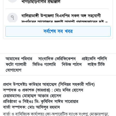
খাগড়াছড়িবাসীর শ্রদ্ধাঞ্জলি
৭
বালিয়াডাঙ্গী উপজেলা বিএনপির সকল অঙ্গ সহযোগী
সংগঠনের আয়োজনে জুলাই আগস্ট গণঅভ্যুত্থানের দুই –
বছর পূর্তি উপলক্ষে আনন্দ মিছিল ও শোভাযাত্রা অনুষ্ঠিত,
সর্বশেষ সব খবর
৮
গফরগাঁওয়ে বেগম রাবেয়া মেমোরিয়াল বহুমুখী উচ্চ
বিদ্যালয়কে জাতীয়করণের দাবি
আমাদের পরিবার
সাংবাদিক ভেরিফিকেশন
প্রাইভেসি পলিসি
৯
লংগাইরে মোহাইমিনুল ইসলাম জনির সমর্থনে বিশাল
ফটো গ্যালারী
ভিডিও গ্যালারি
নিউজ পাঠান
লাইভ টিভি
উঠান বৈঠক। যোগ্যতা ও নতুন নেতৃত্বের প্রতীক জনিই
যোগাযোগ
সেরা
প্রধান উপদেষ্টাঃ কাউছার আহাম্মেদ (সিনিয়র সহকারী সচিব)
১০
মুন্সী ছাবির উদ্দিন আহ্ম্মদ ওয়াক্ ফ এস্টেট লামকাইন
সম্পাদক ও প্রকাশক (ভারপ্রাপ্ত) : মোঃ মনির হোসেন
চেয়ারম্যানঃ মোহাম্মদ আক্তার হোসেন
জামে মসজিদের নতুন ব্যবস্থাপনা কমিটি গঠন:
প্রতিষ্ঠাতা ও সিইওঃ ডি. কৃষিবিদ সাঈম সারোয়ার
বার্তা সম্পাদক: মোঃ আদিলুর রহমান
১১
পূর্বধলায় যে বিদ্যালয়ে পড়েছেন, সেই বিদ্যালয়েই এমপি
বার্তা ও বানিজ্যিক কার্যালয়ঃ কো-অপারেটিভ ব্যাংক সংলগ্ন, মোক্তারপাড়া,