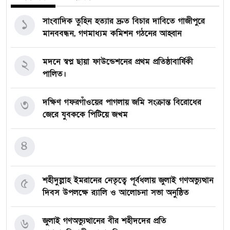
১
সাংবাদিক তুহিন হত্যার দ্রুত বিচার দাবিতে গাজীপুরে
মানববন্ধন, গণমাধ্যম কমিশন গঠনের আহ্বান
২
মদনে স্বপ্ন ছায়া ফাউন্ডেশনের প্রথম প্রতিষ্ঠাবার্ষিকী
পালিত।
৩
দক্ষিণ গফরগাঁওয়ের পাগলায় জমি সংক্রান্ত বিরোধের
জেরে যুবককে পিটিয়ে জখম
৪
৫
শহীদুল্লাহ ইমরানের নেতৃত্বে পূর্বধলায় জুলাই গণঅভ্যুত্থান
দিবস উপলক্ষে র‍্যালি ও আলোচনা সভা অনুষ্ঠিত
৬
জুলাই গণঅভ্যুত্থানের বীর শহীদদের প্রতি