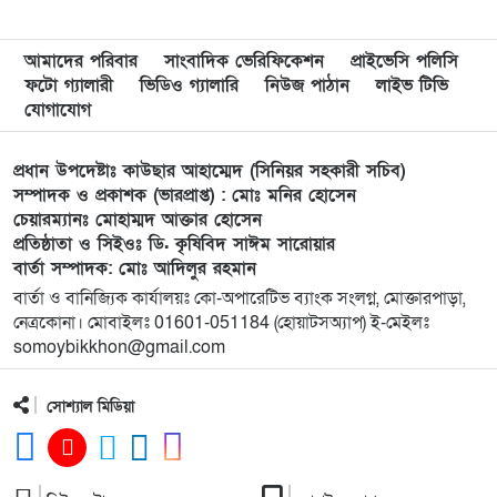
বিদ্যালয়কে জাতীয়করণের দাবি
আমাদের পরিবার
সাংবাদিক ভেরিফিকেশন
প্রাইভেসি পলিসি
৯
লংগাইরে মোহাইমিনুল ইসলাম জনির সমর্থনে বিশাল
ফটো গ্যালারী
ভিডিও গ্যালারি
নিউজ পাঠান
লাইভ টিভি
উঠান বৈঠক। যোগ্যতা ও নতুন নেতৃত্বের প্রতীক জনিই
যোগাযোগ
সেরা
প্রধান উপদেষ্টাঃ কাউছার আহাম্মেদ (সিনিয়র সহকারী সচিব)
১০
মুন্সী ছাবির উদ্দিন আহ্ম্মদ ওয়াক্ ফ এস্টেট লামকাইন
সম্পাদক ও প্রকাশক (ভারপ্রাপ্ত) : মোঃ মনির হোসেন
চেয়ারম্যানঃ মোহাম্মদ আক্তার হোসেন
জামে মসজিদের নতুন ব্যবস্থাপনা কমিটি গঠন:
প্রতিষ্ঠাতা ও সিইওঃ ডি. কৃষিবিদ সাঈম সারোয়ার
বার্তা সম্পাদক: মোঃ আদিলুর রহমান
১১
পূর্বধলায় যে বিদ্যালয়ে পড়েছেন, সেই বিদ্যালয়েই এমপি
বার্তা ও বানিজ্যিক কার্যালয়ঃ কো-অপারেটিভ ব্যাংক সংলগ্ন, মোক্তারপাড়া,
হিসেবে সংবর্ধিত মানসুরা আলম
নেত্রকোনা। মোবাইলঃ 01601-051184 (হোয়াটসঅ্যাপ) ই-মেইলঃ
somoybikkhon@gmail.com
১২
বি এনপি নেতা কে মারধর দলিল লেখক রহিছ কে প্রধান
আসামি করে থানায় অভিযোগ। ‎
সোশ্যাল মিডিয়া
১৩
পানছড়িতে শিক্ষা ও ধর্মীয় প্রতিষ্ঠানে বিজিবির অনুদান
প্রদান