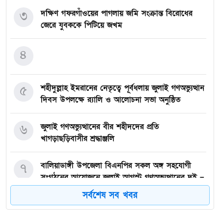
৩
দক্ষিণ গফরগাঁওয়ের পাগলায় জমি সংক্রান্ত বিরোধের
জেরে যুবককে পিটিয়ে জখম
৪
৫
শহীদুল্লাহ ইমরানের নেতৃত্বে পূর্বধলায় জুলাই গণঅভ্যুত্থান
দিবস উপলক্ষে র‍্যালি ও আলোচনা সভা অনুষ্ঠিত
৬
জুলাই গণঅভ্যুত্থানের বীর শহীদদের প্রতি
খাগড়াছড়িবাসীর শ্রদ্ধাঞ্জলি
৭
বালিয়াডাঙ্গী উপজেলা বিএনপির সকল অঙ্গ সহযোগী
সংগঠনের আয়োজনে জুলাই আগস্ট গণঅভ্যুত্থানের দুই –
বছর পূর্তি উপলক্ষে আনন্দ মিছিল ও শোভাযাত্রা অনুষ্ঠিত,
সর্বশেষ সব খবর
৮
গফরগাঁওয়ে বেগম রাবেয়া মেমোরিয়াল বহুমুখী উচ্চ