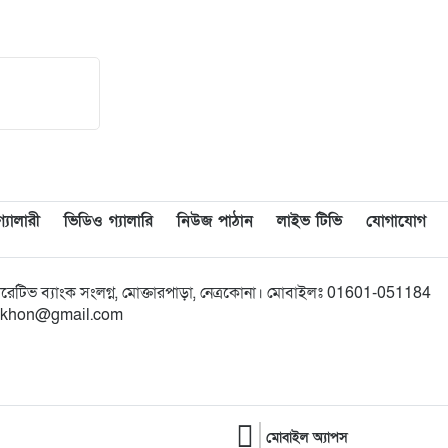
১৭
নয়াবাড়ীতে ‘দক্ষিণ গফরগাঁও
উপজেলা সদর’ বাস্তবায়নের দাবিতে
মানববন্ধ
১৮
শিক্ষার্থীদের পাশে নিয়ে বারহাট্টায়
সচেতনামূলক মাদকবিরোধী
ক্যাম্পেইন অনুষ্ঠিত
১৯
কালিয়াকৈরে স্কুলের পাশে পৌরসভার
যালারী
ভিডিও গ্যালারি
নিউজ পাঠান
লাইভ টিভি
যোগাযোগ
ময়লার ভাগাড়: স্বাস্থ্য ঝুঁকিতে
শিক্ষার্থীরা
অপারেটিভ ব্যাংক সংলগ্ন, মোক্তারপাড়া, নেত্রকোনা। মোবাইলঃ 01601-051184
bikkhon@gmail.com
২০
উখিয়ায় বিজিবির অভিযানে
মিয়ানমারে পাচারকালে ইউরিয়া সার
ও ইজিবাইক জব্দ, আটক ১
মোবাইল অ্যাপস