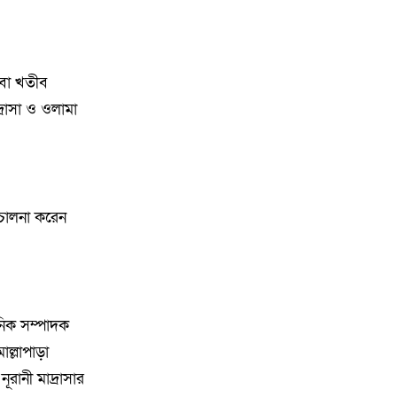
৮
মুন্সী ছাবির উদ্দিন আহ্ম্মদ ওয়াক্ ফ
এস্টেট লামকাইন জামে মসজিদের
নতুন ব্যবস্থাপনা কমিটি গঠন:
াবা খতীব
্রাসা ও ওলামা
৯
পূর্বধলায় যে বিদ্যালয়ে পড়েছেন, সেই
বিদ্যালয়েই এমপি হিসেবে সংবর্ধিত
মানসুরা আলম
১০
বি এনপি নেতা কে মারধর দলিল
িচালনা করেন
লেখক রহিছ কে প্রধান আসামি করে
থানায় অভিযোগ। ‎
১১
পানছড়িতে শিক্ষা ও ধর্মীয় প্রতিষ্ঠানে
বিজিবির অনুদান প্রদান
নিক সম্পাদক
োল্লাপাড়া
১২
সবুজায়নে সেনাবাহিনীর ব্যতিক্রমী
রানী মাদ্রাসার
উদ্যোগ, খাগড়াছড়িতে ৩৫ হাজার