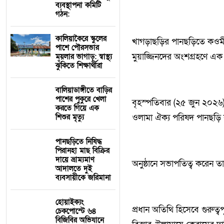
ব্যবস্থাপনা কমিটি
গঠন:
কালিয়াকৈরে স্কুলের
‎খাগড়াছড়ির পানছড়িতে কওমী ম
পাশে পৌরসভার
মুয়াজ্জিনদের অংশগ্রহণে এ
ময়লার ভাগাড়: স্বাস্থ্য
ঝুঁকিতে শিক্ষার্থীরা
বালিয়াডাঙ্গীতে বাড়ির
পাশের পুকুরে খেলা
‎বৃহস্পতিবার (২৫ জুন ২০২৬
করতে গিয়ে এক
শিশুর মৃত্যু
ওলামা ঐক্য পরিষদ পানছড়ি
পানছড়িতে নিষিদ্ধ
পিরানহা মাছ বিক্রির
দায়ে ভ্রাম্যমাণ
‎অনুষ্ঠানে সভাপতিত্ব করেন
আদালতে দুই
ব্যবসায়ীকে জরিমানা ‎
হোয়াইক্যং
‎প্রধান অতিথি হিসেবে গুরুত্ব
চেকপোস্টে ৬৪
বিজিবির অভিযানে