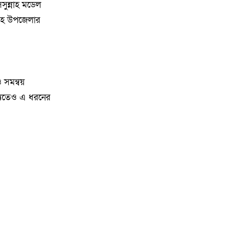
সুন্নাহ মডেল
চারা বিতরণ
াহসহ উপজেলার
১৩
নৌকা ডুবে যাওয়ার ঘটনায় ১৮ জন
রোহিঙ্গাকে জীবিত উদ্ধার
১৪
দক্ষিণ গফরগাঁও উপজেলা” নয়াবাড়ি
ও সমন্বয়
মৌজায় অনুমোদন করায় আনন্দ
ষ্যতেও এ ধরনের
মিছিল
১৫
বালিয়াডাঙ্গীতে বিএনপি স্বেচ্ছাসেবক
দলের কর্মী সভা অনুষ্ঠিত
১৬
গেজেট বাস্তবায়নের দাবি: ১৪৩ নং
নয়াবাড়ি মৌজাতেই দক্ষিণ গফরগাঁও
উপজেলার প্রশাসনিক কার্যালয়
স্থাপনের জোর দাবি