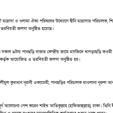
াদ্রাসা ও ওলামা ঐক্য পরিষদের উদ্যোগে দ্বীনি মাদ্রাসার পরিচালক, শ
ক তরবিয়তী জলসা অনুষ্ঠিত হয়েছে।
) সকাল ৯টায় পানছড়ি বাজার কেন্দ্রীয় জামে মসজিদে খাগড়াছড়ি কওমী ম
 কর্তৃক আয়োজিত এ তরবিয়তী জলসা অনুষ্ঠিত হয়।
 তালীমুল কুরআন নূরানী একাডেমী, পানছড়ির পরিচালক মাওলানা নূরুল 
পূর্ণ আলোচনা পেশ করেন শাইখ আতিকুল্লাহ (হাফিজাহুল্লাহ), ঢাকা। তিনি দ্বী