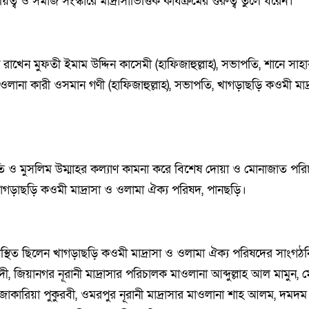
িত্ব ও সমাজ সংস্কারে মাদ্রাসাভিত্তিক কার্যক্রমের গুরুত্ব তুলে ধরেন।
য রাখেন মুফতী ইমাম উদ্দিন কাসেমী (হাফিজাহুল্লাহ), সভাপতি, শানে সাহ
ওলানা কারী ওসমান গণী (হাফিজাহুল্লাহ), সভাপতি, খাগড়াছড়ি কওমী মাদ
 জাতি ও মুসলিম উম্মাহর কল্যাণ কামনা করে বিশেষ দোয়া ও মোনাজাত পর
খাগড়াছড়ি কওমী মাদ্রাসা ও ওলামা ঐক্য পরিষদ, পানছড়ি।
িত ছিলেন খাগড়াছড়ি কওমী মাদ্রাসা ও ওলামা ঐক্য পরিষদের সাংগঠ
ী, জিয়ানগর নূরানী মাদ্রাসার পরিচালক মাওলানা আব্দুল্লাহ আল মামুন, ম
জাকারিয়া পুকুরবী, ওমরপুর নূরানী মাদ্রাসার মাওলানা শাহ আলম, দমদম নূ