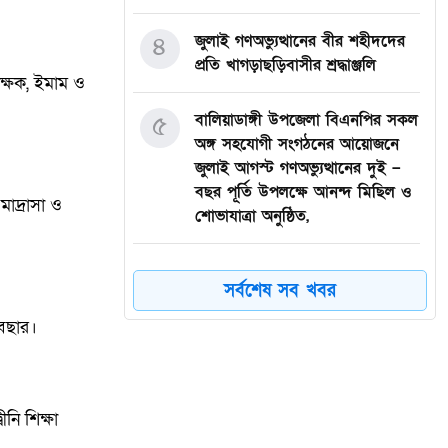
৪
জুলাই গণঅভ্যুত্থানের বীর শহীদদের
প্রতি খাগড়াছড়িবাসীর শ্রদ্ধাঞ্জলি
িক্ষক, ইমাম ও
৫
বালিয়াডাঙ্গী উপজেলা বিএনপির সকল
অঙ্গ সহযোগী সংগঠনের আয়োজনে
জুলাই আগস্ট গণঅভ্যুত্থানের দুই –
বছর পূর্তি উপলক্ষে আনন্দ মিছিল ও
াদ্রাসা ও
শোভাযাত্রা অনুষ্ঠিত,
৬
গফরগাঁওয়ে বেগম রাবেয়া
সর্বশেষ সব খবর
মেমোরিয়াল বহুমুখী উচ্চ বিদ্যালয়কে
জাতীয়করণের দাবি
আবছার।
৭
লংগাইরে মোহাইমিনুল ইসলাম জনির
সমর্থনে বিশাল উঠান বৈঠক। যোগ্যতা
নি শিক্ষা
ও নতুন নেতৃত্বের প্রতীক জনিই সেরা