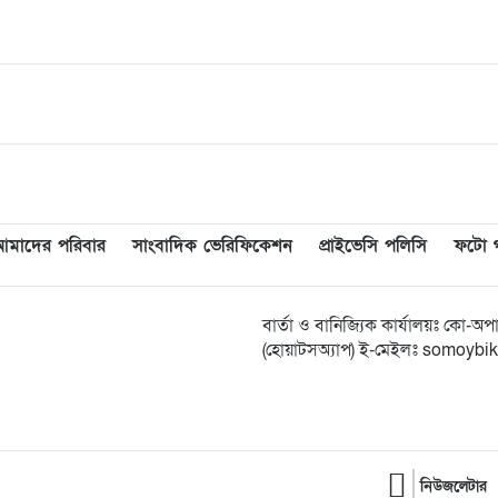
আমাদের পরিবার
সাংবাদিক ভেরিফিকেশন
প্রাইভেসি পলিসি
ফটো গ্
বার্তা ও বানিজ্যিক কার্যালয়ঃ কো-
(হোয়াটসঅ্যাপ) ই-মেইলঃ somoy
নিউজলেটার