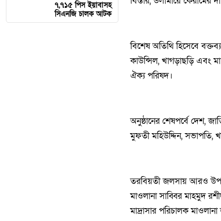
বিস্তার, উলামায়ে কেরামের দায়
৭,৭১৫ পিস ইয়াবাসহ
সিএনজি চালক আটক
‎বিশেষ অতিথি হিসেবে বক্তব্
কাউন্সিল, খাগড়াছড়ি এবং মা
ঐক্য পরিষদ।
‎অনুষ্ঠানের শেষপর্বে দেশ,
মুফতী মহিউদ্দিন, সভাপতি, 
‎তরবিয়তী জলসায় আরও উপস্থ
মাওলানা সাব্বির মাহমুদ রশীদ
মাদ্রাসার পরিচালক মাওলানা 