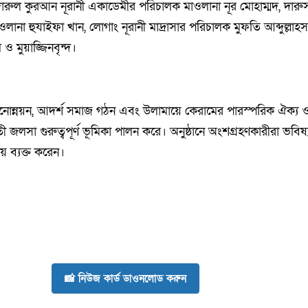
ুল কুরআন নূরানী একাডেমীর পরিচালক মাওলানা নূর মোহাম্মদ, দারুস
লানা হুযাইফা খান, লোগাং নূরানী মাদ্রাসার পরিচালক মুফতি আব্দুল্ল
ম ও মুয়াজ্জিনবৃন্দ।
ষার মানোন্নয়ন, আদর্শ সমাজ গঠন এবং উলামায়ে কেরামের পারস্পরিক ঐক্য 
লসা গুরুত্বপূর্ণ ভূমিকা পালন করে। অনুষ্ঠানে অংশগ্রহণকারীরা ভবি
যয় ব্যক্ত করেন।
📸 নিউজ কার্ড ডাওনলোড করুন