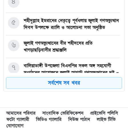
৪
৫
শহীদুল্লাহ ইমরানের নেতৃত্বে পূর্বধলায় জুলাই গণঅভ্যুত্থান
দিবস উপলক্ষে র‍্যালি ও আলোচনা সভা অনুষ্ঠিত
৬
জুলাই গণঅভ্যুত্থানের বীর শহীদদের প্রতি
খাগড়াছড়িবাসীর শ্রদ্ধাঞ্জলি
৭
বালিয়াডাঙ্গী উপজেলা বিএনপির সকল অঙ্গ সহযোগী
সংগঠনের আয়োজনে জুলাই আগস্ট গণঅভ্যুত্থানের দুই –
বছর পূর্তি উপলক্ষে আনন্দ মিছিল ও শোভাযাত্রা অনুষ্ঠিত,
সর্বশেষ সব খবর
৮
গফরগাঁওয়ে বেগম রাবেয়া মেমোরিয়াল বহুমুখী উচ্চ
বিদ্যালয়কে জাতীয়করণের দাবি
আমাদের পরিবার
সাংবাদিক ভেরিফিকেশন
প্রাইভেসি পলিসি
৯
লংগাইরে মোহাইমিনুল ইসলাম জনির সমর্থনে বিশাল
ফটো গ্যালারী
ভিডিও গ্যালারি
নিউজ পাঠান
লাইভ টিভি
উঠান বৈঠক। যোগ্যতা ও নতুন নেতৃত্বের প্রতীক জনিই
যোগাযোগ