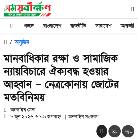
প্রচ্ছদ
বাংলাদেশ
রাজনীতি
সারাদেশ
আন্তর্জাত
/
অনুষ্ঠান
মানবাধিকার রক্ষা ও সামাজিক
ন্যায়বিচারে ঐক্যবদ্ধ হওয়ার
আহ্বান – নেত্রকোনায় জোটের
মতবিনিময়
অনলাইন ডেস্ক
৯ জুন ২০২৬, ৬:০৬ অপরাহ্ন
|
অনলাইন সংস্করণ
অ-
অ+