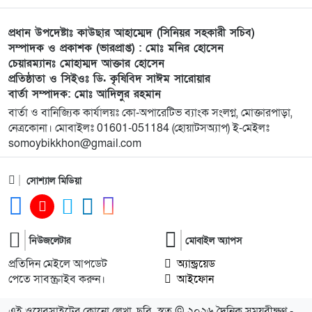
সেরা
প্রধান উপদেষ্টাঃ কাউছার আহাম্মেদ (সিনিয়র সহকারী সচিব)
১০
মুন্সী ছাবির উদ্দিন আহ্ম্মদ ওয়াক্ ফ এস্টেট লামকাইন
সম্পাদক ও প্রকাশক (ভারপ্রাপ্ত) : মোঃ মনির হোসেন
চেয়ারম্যানঃ মোহাম্মদ আক্তার হোসেন
জামে মসজিদের নতুন ব্যবস্থাপনা কমিটি গঠন:
প্রতিষ্ঠাতা ও সিইওঃ ডি. কৃষিবিদ সাঈম সারোয়ার
বার্তা সম্পাদক: মোঃ আদিলুর রহমান
১১
পূর্বধলায় যে বিদ্যালয়ে পড়েছেন, সেই বিদ্যালয়েই এমপি
বার্তা ও বানিজ্যিক কার্যালয়ঃ কো-অপারেটিভ ব্যাংক সংলগ্ন, মোক্তারপাড়া,
হিসেবে সংবর্ধিত মানসুরা আলম
নেত্রকোনা। মোবাইলঃ 01601-051184 (হোয়াটসঅ্যাপ) ই-মেইলঃ
somoybikkhon@gmail.com
১২
বি এনপি নেতা কে মারধর দলিল লেখক রহিছ কে প্রধান
আসামি করে থানায় অভিযোগ। ‎
সোশ্যাল মিডিয়া
১৩
পানছড়িতে শিক্ষা ও ধর্মীয় প্রতিষ্ঠানে বিজিবির অনুদান
প্রদান
নিউজলেটার
মোবাইল অ্যাপস
প্রতিদিন মেইলে আপডেট
অ্যান্ড্রয়েড
১৪
সবুজায়নে সেনাবাহিনীর ব্যতিক্রমী উদ্যোগ,
পেতে সাবস্ক্রাইব করুন।
আইফোন
খাগড়াছড়িতে ৩৫ হাজার চারা বিতরণ
এই ওয়েবসাইটের কোনো লেখা, ছবি,
স্বত্ব © ২০২৬ দৈনিক সময়বীক্ষণ -