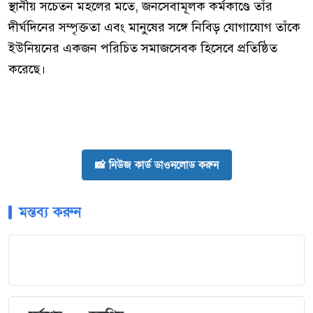
স্থানীয় সচেতন মহলের মতে, জনসেবামূলক কর্মকাণ্ডে তাঁর
দীর্ঘদিনের সম্পৃক্ততা এবং মানুষের সঙ্গে নিবিড় যোগাযোগ তাঁকে
ইউনিয়নের একজন পরিচিত সমাজসেবক হিসেবে প্রতিষ্ঠিত
করেছে।
📸 নিউজ কার্ড ডাওনলোড করুন
মন্তব্য করুন