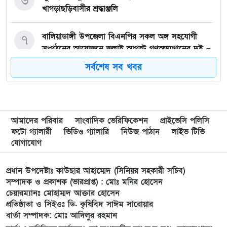
খাগড়াছড়িবাসীর শ্রদ্ধাঞ্জলি
বালিয়াডাঙ্গী উপজেলা বিএনপির সকল অঙ্গ সহযোগী
৭
সংগঠনের আয়োজনে জুলাই আগস্ট গণঅভ্যুত্থানের দুই –
বছর পূর্তি উপলক্ষে আনন্দ মিছিল ও শোভাযাত্রা অনুষ্ঠিত,
সর্বশেষ সব খবর
গফরগাঁওয়ে বেগম রাবেয়া মেমোরিয়াল বহুমুখী উচ্চ
৮
বিদ্যালয়কে জাতীয়করণের দাবি
আমাদের পরিবার
সাংবাদিক ভেরিফিকেশন
প্রাইভেসি পলিসি
লংগাইরে মোহাইমিনুল ইসলাম জনির সমর্থনে বিশাল
৯
ফটো গ্যালারী
ভিডিও গ্যালারি
নিউজ পাঠান
লাইভ টিভি
উঠান বৈঠক। যোগ্যতা ও নতুন নেতৃত্বের প্রতীক জনিই
যোগাযোগ
সেরা
প্রধান উপদেষ্টাঃ কাউছার আহাম্মেদ (সিনিয়র সহকারী সচিব)
মুন্সী ছাবির উদ্দিন আহ্ম্মদ ওয়াক্ ফ এস্টেট লামকাইন
১০
সম্পাদক ও প্রকাশক (ভারপ্রাপ্ত) : মোঃ মনির হোসেন
চেয়ারম্যানঃ মোহাম্মদ আক্তার হোসেন
জামে মসজিদের নতুন ব্যবস্থাপনা কমিটি গঠন:
প্রতিষ্ঠাতা ও সিইওঃ ডি. কৃষিবিদ সাঈম সারোয়ার
বার্তা সম্পাদক: মোঃ আদিলুর রহমান
পূর্বধলায় যে বিদ্যালয়ে পড়েছেন, সেই বিদ্যালয়েই এমপি
১১