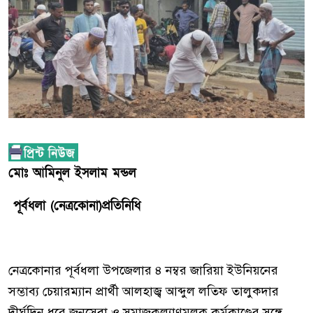
মোঃ আমিনুল ইসলাম মন্ডল
পূর্বধলা (নেত্রকোনা)প্রতিনিধি
নেত্রকোনার পূর্বধলা উপজেলার ৪ নম্বর জারিয়া ইউনিয়নের
সম্ভাব্য চেয়ারম্যান প্রার্থী আলহাজ্ব আব্দুল লতিফ তালুকদার
দীর্ঘদিন ধরে জনসেবা ও সমাজকল্যাণমূলক কর্মকাণ্ডের সঙ্গে