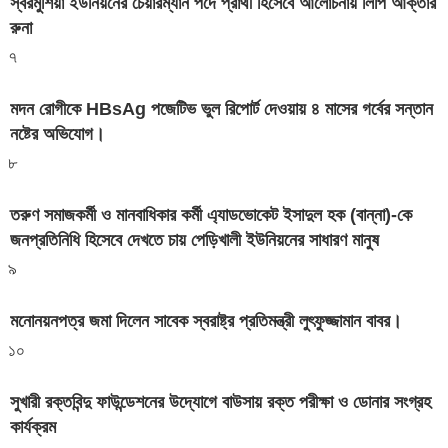
স্বরমুশিয়া ইউনিয়নের চেয়ারম্যান পদে প্রার্থী হিসেবে আলোচনায় লিপি আক্তার
রুনা
৭
মদন রোগীকে HBsAg পজেটিভ ভুল রিপোর্ট দেওয়ায় ৪ মাসের গর্বের সন্তান
নষ্টের অভিযোগ।
৮
তরুণ সমাজকর্মী ও মানবাধিকার কর্মী এ্যাডভোকেট ইসাদুল হক (বান্না)-কে
জনপ্রতিনিধি হিসেবে দেখতে চায় পেড়িখালী ইউনিয়নের সাধারণ মানুষ
৯
মনোনয়নপত্র জমা দিলেন সাবেক স্বরাষ্ট্র প্রতিমন্ত্রী লুৎফুজ্জামান বাবর।
১০
সুখারী রক্তবিন্দু ফাউন্ডেশনের উদ্যোগে বাউসায় রক্ত পরীক্ষা ও ডোনার সংগ্রহ
কার্যক্রম