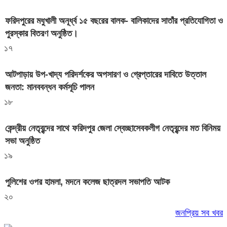
ফরিদপুরের মধুখালী অনূর্ধ্ব ১৫ বছরের বালক- বালিকাদের সাতাঁর প্রতিযোগিতা ও
পুরস্কার বিতরণ অনুষ্ঠিত।
১৭
আটপাড়ায় উপ-খাদ্য পরিদর্শকের অপসারণ ও গ্রেপ্তারের দাবিতে উত্তাল
জনতা: মানববন্ধন কর্মসূচি পালন
১৮
কেন্দ্রীয় নেতৃবৃন্দের সাথে ফরিদপুর জেলা স্বেচ্ছাসেবকলীগ নেতৃবৃন্দের মত বিনিময়
সভা অনুষ্ঠিত
১৯
পুলিশের ওপর হামলা, মদনে কলেজ ছাত্রদল সভাপতি আটক
২০
জনপ্রিয় সব খবর