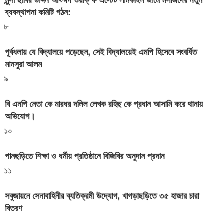
মুন্সী ছাবির উদ্দিন আহ্ম্মদ ওয়াক্ ফ এস্টেট লামকাইন জামে মসজিদের নতুন
ব্যবস্থাপনা কমিটি গঠন:
৮
পূর্বধলায় যে বিদ্যালয়ে পড়েছেন, সেই বিদ্যালয়েই এমপি হিসেবে সংবর্ধিত
মানসুরা আলম
৯
বি এনপি নেতা কে মারধর দলিল লেখক রহিছ কে প্রধান আসামি করে থানায়
অভিযোগ। ‎
১০
পানছড়িতে শিক্ষা ও ধর্মীয় প্রতিষ্ঠানে বিজিবির অনুদান প্রদান
১১
সবুজায়নে সেনাবাহিনীর ব্যতিক্রমী উদ্যোগ, খাগড়াছড়িতে ৩৫ হাজার চারা
বিতরণ