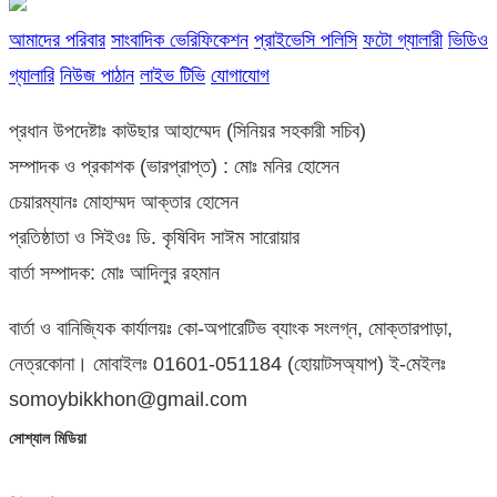
আমাদের পরিবার
সাংবাদিক ভেরিফিকেশন
প্রাইভেসি পলিসি
ফটো গ্যালারী
ভিডিও
গ্যালারি
নিউজ পাঠান
লাইভ টিভি
যোগাযোগ
প্রধান উপদেষ্টাঃ কাউছার আহাম্মেদ (সিনিয়র সহকারী সচিব)
সম্পাদক ও প্রকাশক (ভারপ্রাপ্ত) : মোঃ মনির হোসেন
চেয়ারম্যানঃ মোহাম্মদ আক্তার হোসেন
প্রতিষ্ঠাতা ও সিইওঃ ডি. কৃষিবিদ সাঈম সারোয়ার
বার্তা সম্পাদক: মোঃ আদিলুর রহমান
বার্তা ও বানিজ্যিক কার্যালয়ঃ কো-অপারেটিভ ব্যাংক সংলগ্ন, মোক্তারপাড়া,
নেত্রকোনা। মোবাইলঃ 01601-051184 (হোয়াটসঅ্যাপ) ই-মেইলঃ
somoybikkhon@gmail.com
সোশ্যাল মিডিয়া