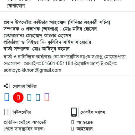
উঠান বৈঠক। যোগ্যতা ও নতুন নেতৃত্বের প্রতীক জনিই
যোগাযোগ
সেরা
প্রধান উপদেষ্টাঃ কাউছার আহাম্মেদ (সিনিয়র সহকারী সচিব)
১০
মুন্সী ছাবির উদ্দিন আহ্ম্মদ ওয়াক্ ফ এস্টেট লামকাইন
সম্পাদক ও প্রকাশক (ভারপ্রাপ্ত) : মোঃ মনির হোসেন
চেয়ারম্যানঃ মোহাম্মদ আক্তার হোসেন
জামে মসজিদের নতুন ব্যবস্থাপনা কমিটি গঠন:
প্রতিষ্ঠাতা ও সিইওঃ ডি. কৃষিবিদ সাঈম সারোয়ার
বার্তা সম্পাদক: মোঃ আদিলুর রহমান
১১
পূর্বধলায় যে বিদ্যালয়ে পড়েছেন, সেই বিদ্যালয়েই এমপি
বার্তা ও বানিজ্যিক কার্যালয়ঃ কো-অপারেটিভ ব্যাংক সংলগ্ন, মোক্তারপাড়া,
হিসেবে সংবর্ধিত মানসুরা আলম
নেত্রকোনা। মোবাইলঃ 01601-051184 (হোয়াটসঅ্যাপ) ই-মেইলঃ
somoybikkhon@gmail.com
১২
বি এনপি নেতা কে মারধর দলিল লেখক রহিছ কে প্রধান
আসামি করে থানায় অভিযোগ। ‎
সোশ্যাল মিডিয়া
১৩
পানছড়িতে শিক্ষা ও ধর্মীয় প্রতিষ্ঠানে বিজিবির অনুদান
প্রদান
নিউজলেটার
মোবাইল অ্যাপস
প্রতিদিন মেইলে আপডেট
অ্যান্ড্রয়েড
১৪
সবুজায়নে সেনাবাহিনীর ব্যতিক্রমী উদ্যোগ,
পেতে সাবস্ক্রাইব করুন।
আইফোন
খাগড়াছড়িতে ৩৫ হাজার চারা বিতরণ