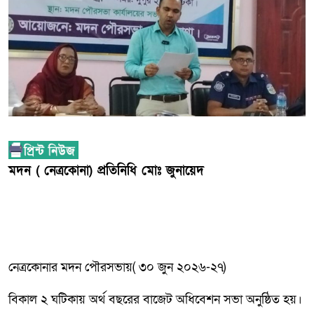
মদন ( নেত্রকোনা) প্রতিনিধি মোঃ জুনায়েদ
নেত্রকোনার মদন পৌরসভায়( ৩০ জুন ২০২৬-২৭)
বিকাল ২ ঘটিকায় অর্থ বছরের বাজেট অধিবেশন সভা অনুষ্ঠিত হয়।