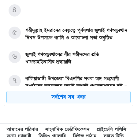
৪
৫
শহীদুল্লাহ ইমরানের নেতৃত্বে পূর্বধলায় জুলাই গণঅভ্যুত্থান
দিবস উপলক্ষে র‍্যালি ও আলোচনা সভা অনুষ্ঠিত
৬
জুলাই গণঅভ্যুত্থানের বীর শহীদদের প্রতি
খাগড়াছড়িবাসীর শ্রদ্ধাঞ্জলি
৭
বালিয়াডাঙ্গী উপজেলা বিএনপির সকল অঙ্গ সহযোগী
সংগঠনের আয়োজনে জুলাই আগস্ট গণঅভ্যুত্থানের দুই –
বছর পূর্তি উপলক্ষে আনন্দ মিছিল ও শোভাযাত্রা অনুষ্ঠিত,
সর্বশেষ সব খবর
৮
গফরগাঁওয়ে বেগম রাবেয়া মেমোরিয়াল বহুমুখী উচ্চ
বিদ্যালয়কে জাতীয়করণের দাবি
আমাদের পরিবার
সাংবাদিক ভেরিফিকেশন
প্রাইভেসি পলিসি
৯
লংগাইরে মোহাইমিনুল ইসলাম জনির সমর্থনে বিশাল
ফটো গ্যালারী
ভিডিও গ্যালারি
নিউজ পাঠান
লাইভ টিভি