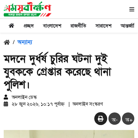
প্রচ্ছদ
বাংলাদেশ
রাজনীতি
সারাদেশ
আন্তর্জাত
/
অন্যান্য
মদনে দুর্ধর্ষ চুরির ঘটনা দুই
যুবককে গ্রেপ্তার করেছে থানা
পুলিশ।
অনলাইন ডেস্ক
২৮ জুন ২০২৬, ১০:১৭ পূর্বাহ্ন
|
অনলাইন সংস্করণ
অ-
অ+