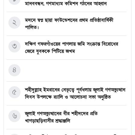
মানববন্ধন, গণমাধ্যম কমিশন গঠনের আহ্বান
মদনে স্বপ্ন ছায়া ফাউন্ডেশনের প্রথম প্রতিষ্ঠাবার্ষিকী
২
পালিত।
দক্ষিণ গফরগাঁওয়ের পাগলায় জমি সংক্রান্ত বিরোধের
৩
জেরে যুবককে পিটিয়ে জখম
৪
শহীদুল্লাহ ইমরানের নেতৃত্বে পূর্বধলায় জুলাই গণঅভ্যুত্থান
৫
দিবস উপলক্ষে র‍্যালি ও আলোচনা সভা অনুষ্ঠিত
জুলাই গণঅভ্যুত্থানের বীর শহীদদের প্রতি
৬
খাগড়াছড়িবাসীর শ্রদ্ধাঞ্জলি