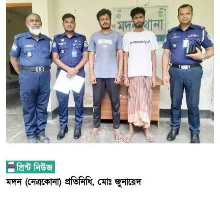
মদন (নেত্রকোনা) প্রতিনিধি, মোঃ জুনায়েদ