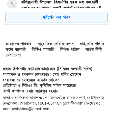
বালিয়াডাঙ্গী উপজেলা বিএনপির সকল অঙ্গ সহযোগী
৭
সংগঠনের আয়োজনে জুলাই আগস্ট গণঅভ্যুত্থানের দুই –
বছর পূর্তি উপলক্ষে আনন্দ মিছিল ও শোভাযাত্রা অনুষ্ঠিত,
সর্বশেষ সব খবর
গফরগাঁওয়ে বেগম রাবেয়া মেমোরিয়াল বহুমুখী উচ্চ
৮
বিদ্যালয়কে জাতীয়করণের দাবি
আমাদের পরিবার
সাংবাদিক ভেরিফিকেশন
প্রাইভেসি পলিসি
লংগাইরে মোহাইমিনুল ইসলাম জনির সমর্থনে বিশাল
৯
ফটো গ্যালারী
ভিডিও গ্যালারি
নিউজ পাঠান
লাইভ টিভি
উঠান বৈঠক। যোগ্যতা ও নতুন নেতৃত্বের প্রতীক জনিই
যোগাযোগ
সেরা
প্রধান উপদেষ্টাঃ কাউছার আহাম্মেদ (সিনিয়র সহকারী সচিব)
মুন্সী ছাবির উদ্দিন আহ্ম্মদ ওয়াক্ ফ এস্টেট লামকাইন
১০
সম্পাদক ও প্রকাশক (ভারপ্রাপ্ত) : মোঃ মনির হোসেন
চেয়ারম্যানঃ মোহাম্মদ আক্তার হোসেন
জামে মসজিদের নতুন ব্যবস্থাপনা কমিটি গঠন:
প্রতিষ্ঠাতা ও সিইওঃ ডি. কৃষিবিদ সাঈম সারোয়ার
বার্তা সম্পাদক: মোঃ আদিলুর রহমান
পূর্বধলায় যে বিদ্যালয়ে পড়েছেন, সেই বিদ্যালয়েই এমপি
১১
বার্তা ও বানিজ্যিক কার্যালয়ঃ কো-অপারেটিভ ব্যাংক সংলগ্ন, মোক্তারপাড়া,
হিসেবে সংবর্ধিত মানসুরা আলম
নেত্রকোনা। মোবাইলঃ 01601-051184 (হোয়াটসঅ্যাপ) ই-মেইলঃ
somoybikkhon@gmail.com