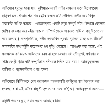
অভিযোগ সূত্রে জানা যায়, কুশিয়ারা-কালনী নদীর ভাঙনের ফলে ইতোমধ্যে
ছত্রিশ চক মৌজার শত শত হেক্টর ফসলি জমি নদীগর্ভে বিলীন হয়ে বিপুল
ক্ষয়ক্ষতি সাধিত হয়েছে। এমতাবস্থায় একটি চক্র সম্পূর্ণ অবৈধ উপায়ে ড্রেজার
মেশিন ব্যবহার করে নদীর পাড় ও নদীগর্ভ থেকে অনবরত মাটি ও বালু উত্তোলন
করে চলেছে। ফলশ্রুতিতে, নদীর স্বাভাবিক প্রবাহ ব্যাহত হচ্ছে এবং তীরবর্তী
জনবসতির ভাঙনঝুঁকি কয়েকশত গুণ বৃদ্ধি পেয়েছে। আশঙ্কা করা হচ্ছে, এই
ধ্বংসাত্মক কর্মকাণ্ড অবিলম্বে বন্ধ না হলে চলমান বর্ষা মৌসুমেই ধর্মনগর ও
সাউধেরশ্রী গ্রাম দুটি সম্পূর্ণভাবে নদীগর্ভে বিলীন হয়ে যাবে। অভিযুক্তদের
তালিকা ও গ্রামবাসীদের ওপর হামলা
অভিযোগে নির্দিষ্টভাবে বেশ কয়েকজন প্রভাবশালী ব্যক্তির নাম উল্লেখ করা
হয়েছে, যারা এই অবৈধ বালু উত্তোলনের সাথে জড়িত। অভিযুক্তরা হলেন—
মার্কুলী গ্রামের ছন্দু মিয়ার ছেলে মোতাহার মিয়া