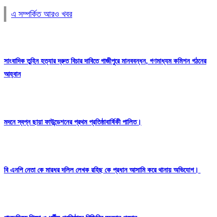
এ সম্পর্কিত আরও খবর
সাংবাদিক তুহিন হত্যার দ্রুত বিচার দাবিতে গাজীপুরে মানববন্ধন, গণমাধ্যম কমিশন গঠনের
আহ্বান
মদনে স্বপ্ন ছায়া ফাউন্ডেশনের প্রথম প্রতিষ্ঠাবার্ষিকী পালিত।
বি এনপি নেতা কে মারধর দলিল লেখক রহিছ কে প্রধান আসামি করে থানায় অভিযোগ। ‎