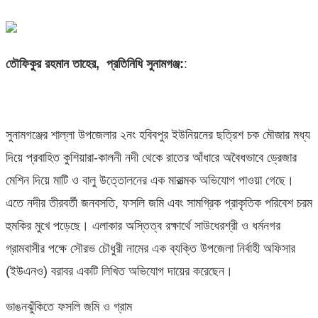
তৌফিকুর রহমান তাহের, প্রতিনিধি সুনামগঞ্জ:
:
সুনামগঞ্জের শাল্লা উপজেলার ২নং হবিবপুর ইউনিয়নের ছত্রিশ চক মৌজার মধ্য
দিয়ে প্রবাহিত কুশিয়ারা-কালনী নদী থেকে রাতের আঁধারে অবৈধভাবে ড্রেজার
মেশিন দিয়ে মাটি ও বালু উত্তোলনের এক মারাত্মক অভিযোগ পাওয়া গেছে।
এতে নদীর তীরবর্তী জনবসতি, ফসলি জমি এবং সামগ্রিক প্রাকৃতিক পরিবেশ চরম
হুমকির মুখে পড়েছে। এলাকার অস্তিত্ব রক্ষার্থে সাউধেরশ্রী ও ধর্মনগর
গ্রামবাসীর পক্ষে সৌরভ চৌধুরী নামের এক ব্যক্তি উপজেলা নির্বাহী অফিসার
(ইউএনও) বরাবর একটি লিখিত অভিযোগ দায়ের করেছেন।
ভাঙনঝুঁকিতে ফসলি জমি ও গ্রাম