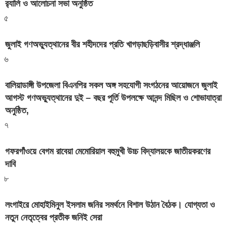
র‍্যালি ও আলোচনা সভা অনুষ্ঠিত
৫
জুলাই গণঅভ্যুত্থানের বীর শহীদদের প্রতি খাগড়াছড়িবাসীর শ্রদ্ধাঞ্জলি
৬
বালিয়াডাঙ্গী উপজেলা বিএনপির সকল অঙ্গ সহযোগী সংগঠনের আয়োজনে জুলাই
আগস্ট গণঅভ্যুত্থানের দুই – বছর পূর্তি উপলক্ষে আনন্দ মিছিল ও শোভাযাত্রা
অনুষ্ঠিত,
৭
গফরগাঁওয়ে বেগম রাবেয়া মেমোরিয়াল বহুমুখী উচ্চ বিদ্যালয়কে জাতীয়করণের
দাবি
৮
লংগাইরে মোহাইমিনুল ইসলাম জনির সমর্থনে বিশাল উঠান বৈঠক। যোগ্যতা ও
নতুন নেতৃত্বের প্রতীক জনিই সেরা