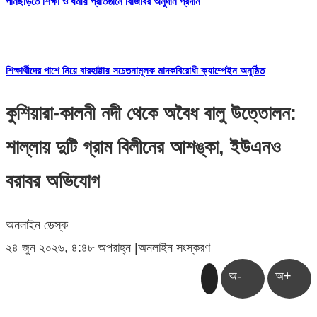
পানছড়িতে শিক্ষা ও ধর্মীয় প্রতিষ্ঠানে বিজিবির অনুদান প্রদান
শিক্ষার্থীদের পাশে নিয়ে বারহাট্টায় সচেতনামূলক মাদকবিরোধী ক্যাম্পেইন অনুষ্ঠিত
কুশিয়ারা-কালনী নদী থেকে অবৈধ বালু উত্তোলন:
শাল্লায় দুটি গ্রাম বিলীনের আশঙ্কা, ইউএনও
বরাবর অভিযোগ
অনলাইন ডেস্ক
২৪ জুন ২০২৬, ৪:৪৮ অপরাহ্ন
|
অনলাইন সংস্করণ
অ-
অ+