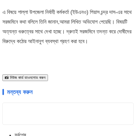
এ বিষয়ে শাল্লা উপজেলা নির্বাহী কর্মকর্তা (ইউএনও) পিয়াস চন্দ্র দাস-এর সাথে
সরজমিনে কথা বলিলে তিনি জানান,আমরা লিখিত অভিযোগ পেয়েছি। বিষয়টি
অত্যন্ত গুরুত্বের সাথে দেখা হচ্ছে। দ্রুতই সরজমিনে তদন্ত করে দোষীদের
বিরুদ্ধে কঠোর আইনানুগ ব্যবস্থা গ্রহণ করা হবে।
📸 নিউজ কার্ড ডাওনলোড করুন
মন্তব্য করুন
সর্বশেষ