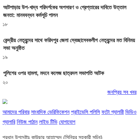
আটপাড়ায় উপ-খাদ্য পরিদর্শকের অপসারণ ও গ্রেপ্তারের দাবিতে উত্তাল
জনতা: মানববন্ধন কর্মসূচি পালন
১৮
কেন্দ্রীয় নেতৃবৃন্দের সাথে ফরিদপুর জেলা স্বেচ্ছাসেবকলীগ নেতৃবৃন্দের মত বিনিময়
সভা অনুষ্ঠিত
১৯
পুলিশের ওপর হামলা, মদনে কলেজ ছাত্রদল সভাপতি আটক
২০
জনপ্রিয় সব খবর
আমাদের পরিবার
সাংবাদিক ভেরিফিকেশন
প্রাইভেসি পলিসি
ফটো গ্যালারী
ভিডিও
গ্যালারি
নিউজ পাঠান
লাইভ টিভি
যোগাযোগ
প্রধান উপদেষ্টাঃ কাউছার আহাম্মেদ (সিনিয়র সহকারী সচিব)