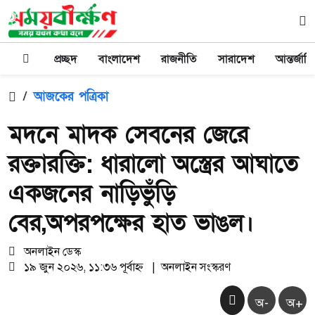
প্রচ্ছদ
বাংলাদেশ
রাজনীতি
সারাদেশ
আন্তর্জাত
/
আজকের পত্রিকা
মদনে মাদক সেবনের জেরে
রক্তারক্তি: ধারালো অস্ত্রের আঘাতে
একজনের নাড়িভুঁড়ি
বের,অপরপক্ষের হাত ভাঙল।
অনলাইন ডেস্ক
১৯ জুন ২০২৬, ১১:৩৬ পূর্বাহ্ন
|
অনলাইন সংস্করণ
অ-
অ+