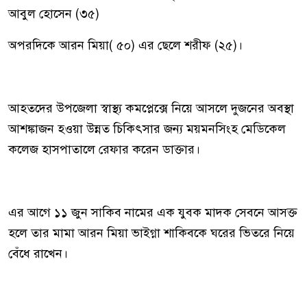
আবুল হোসেন (৩৫)
অপরদিকে আরন মিয়া( ৫০) এর ছেলে শরীফ (২৫)।
আহতদের উপজেলা স্বাস্থ্য কমপ্লেক্সে নিয়ে আসলে দুজনের অবস্থা
আশঙ্কাজন হওয়া উন্নত চিকিৎসার জন্য ময়মনসিংহ মেডিকেল
কলেজ হাসপাতালে রেফার করেন ডাক্তার।
এর আগে ১১ জুন সাকিব নামের এক যুবক মাদক সেবনে আসক্ত
হলে তার মামা আরন মিয়া ভাইগ্না শাকিবকে ঘরের ভিতরে নিয়ে
বেঁধে রাখেন।