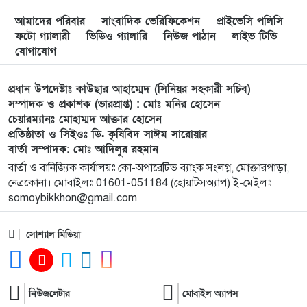
আমাদের পরিবার
সাংবাদিক ভেরিফিকেশন
প্রাইভেসি পলিসি
লংগাইরে মোহাইমিনুল ইসলাম জনির সমর্থনে বিশাল
৯
ফটো গ্যালারী
ভিডিও গ্যালারি
নিউজ পাঠান
লাইভ টিভি
উঠান বৈঠক। যোগ্যতা ও নতুন নেতৃত্বের প্রতীক জনিই
যোগাযোগ
সেরা
প্রধান উপদেষ্টাঃ কাউছার আহাম্মেদ (সিনিয়র সহকারী সচিব)
মুন্সী ছাবির উদ্দিন আহ্ম্মদ ওয়াক্ ফ এস্টেট লামকাইন
১০
সম্পাদক ও প্রকাশক (ভারপ্রাপ্ত) : মোঃ মনির হোসেন
চেয়ারম্যানঃ মোহাম্মদ আক্তার হোসেন
জামে মসজিদের নতুন ব্যবস্থাপনা কমিটি গঠন:
প্রতিষ্ঠাতা ও সিইওঃ ডি. কৃষিবিদ সাঈম সারোয়ার
বার্তা সম্পাদক: মোঃ আদিলুর রহমান
পূর্বধলায় যে বিদ্যালয়ে পড়েছেন, সেই বিদ্যালয়েই এমপি
১১
বার্তা ও বানিজ্যিক কার্যালয়ঃ কো-অপারেটিভ ব্যাংক সংলগ্ন, মোক্তারপাড়া,
হিসেবে সংবর্ধিত মানসুরা আলম
নেত্রকোনা। মোবাইলঃ 01601-051184 (হোয়াটসঅ্যাপ) ই-মেইলঃ
somoybikkhon@gmail.com
বি এনপি নেতা কে মারধর দলিল লেখক রহিছ কে প্রধান
১২
আসামি করে থানায় অভিযোগ। ‎
সোশ্যাল মিডিয়া
পানছড়িতে শিক্ষা ও ধর্মীয় প্রতিষ্ঠানে বিজিবির অনুদান
১৩
প্রদান
নিউজলেটার
মোবাইল অ্যাপস