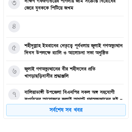
দক্ষিণ গফরগাঁওয়ের পাগলায় জমি সংক্রান্ত বিরোধের
৩
জেরে যুবককে পিটিয়ে জখম
৪
শহীদুল্লাহ ইমরানের নেতৃত্বে পূর্বধলায় জুলাই গণঅভ্যুত্থান
৫
দিবস উপলক্ষে র‍্যালি ও আলোচনা সভা অনুষ্ঠিত
জুলাই গণঅভ্যুত্থানের বীর শহীদদের প্রতি
৬
খাগড়াছড়িবাসীর শ্রদ্ধাঞ্জলি
বালিয়াডাঙ্গী উপজেলা বিএনপির সকল অঙ্গ সহযোগী
৭
সংগঠনের আয়োজনে জুলাই আগস্ট গণঅভ্যুত্থানের দুই –
বছর পূর্তি উপলক্ষে আনন্দ মিছিল ও শোভাযাত্রা অনুষ্ঠিত,
সর্বশেষ সব খবর
গফরগাঁওয়ে বেগম রাবেয়া মেমোরিয়াল বহুমুখী উচ্চ
৮
বিদ্যালয়কে জাতীয়করণের দাবি