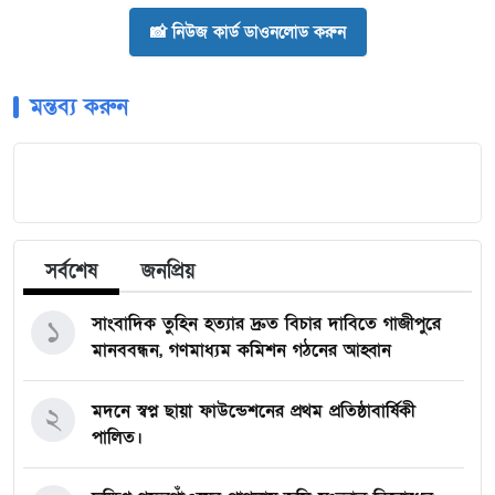
📸 নিউজ কার্ড ডাওনলোড করুন
মন্তব্য করুন
সর্বশেষ
জনপ্রিয়
সাংবাদিক তুহিন হত্যার দ্রুত বিচার দাবিতে গাজীপুরে
১
মানববন্ধন, গণমাধ্যম কমিশন গঠনের আহ্বান
মদনে স্বপ্ন ছায়া ফাউন্ডেশনের প্রথম প্রতিষ্ঠাবার্ষিকী
২
পালিত।