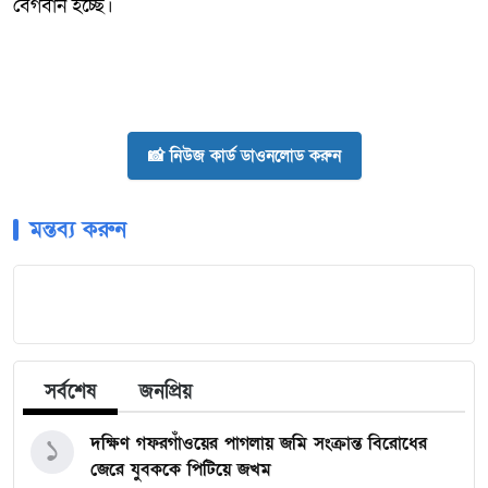
বেগবান হচ্ছে।
📸 নিউজ কার্ড ডাওনলোড করুন
মন্তব্য করুন
সর্বশেষ
জনপ্রিয়
১
দক্ষিণ গফরগাঁওয়ের পাগলায় জমি সংক্রান্ত বিরোধের
জেরে যুবককে পিটিয়ে জখম