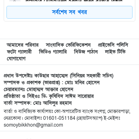
৭
লংগাইরে মোহাইমিনুল ইসলাম জনির সমর্থনে বিশাল
উঠান বৈঠক। যোগ্যতা ও নতুন নেতৃত্বের প্রতীক জনিই
সর্বশেষ সব খবর
সেরা
৮
মুন্সী ছাবির উদ্দিন আহ্ম্মদ ওয়াক্ ফ এস্টেট লামকাইন
জামে মসজিদের নতুন ব্যবস্থাপনা কমিটি গঠন:
আমাদের পরিবার
সাংবাদিক ভেরিফিকেশন
প্রাইভেসি পলিসি
ফটো গ্যালারী
ভিডিও গ্যালারি
নিউজ পাঠান
লাইভ টিভি
৯
পূর্বধলায় যে বিদ্যালয়ে পড়েছেন, সেই বিদ্যালয়েই এমপি
যোগাযোগ
হিসেবে সংবর্ধিত মানসুরা আলম
প্রধান উপদেষ্টাঃ কাউছার আহাম্মেদ (সিনিয়র সহকারী সচিব)
১০
বি এনপি নেতা কে মারধর দলিল লেখক রহিছ কে প্রধান
সম্পাদক ও প্রকাশক (ভারপ্রাপ্ত) : মোঃ মনির হোসেন
চেয়ারম্যানঃ মোহাম্মদ আক্তার হোসেন
আসামি করে থানায় অভিযোগ। ‎
প্রতিষ্ঠাতা ও সিইওঃ ডি. কৃষিবিদ সাঈম সারোয়ার
বার্তা সম্পাদক: মোঃ আদিলুর রহমান
১১
পানছড়িতে শিক্ষা ও ধর্মীয় প্রতিষ্ঠানে বিজিবির অনুদান
বার্তা ও বানিজ্যিক কার্যালয়ঃ কো-অপারেটিভ ব্যাংক সংলগ্ন, মোক্তারপাড়া,
প্রদান
নেত্রকোনা। মোবাইলঃ 01601-051184 (হোয়াটসঅ্যাপ) ই-মেইলঃ
somoybikkhon@gmail.com
১২
সবুজায়নে সেনাবাহিনীর ব্যতিক্রমী উদ্যোগ,
খাগড়াছড়িতে ৩৫ হাজার চারা বিতরণ