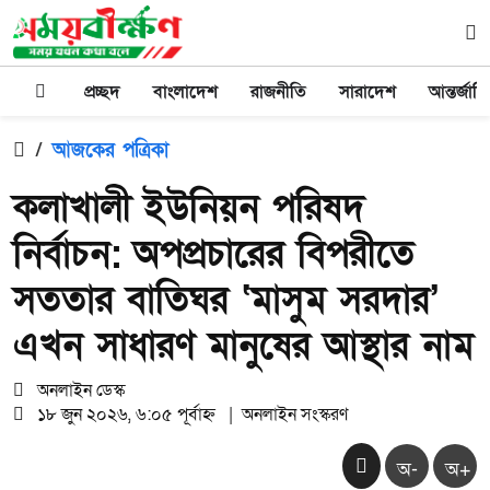
প্রচ্ছদ
বাংলাদেশ
রাজনীতি
সারাদেশ
আন্তর্জাত
/
আজকের পত্রিকা
কলাখালী ইউনিয়ন পরিষদ
নির্বাচন: অপপ্রচারের বিপরীতে
সততার বাতিঘর ‘মাসুম সরদার’
এখন সাধারণ মানুষের আস্থার নাম
অনলাইন ডেস্ক
১৮ জুন ২০২৬, ৬:০৫ পূর্বাহ্ন
|
অনলাইন সংস্করণ
অ-
অ+