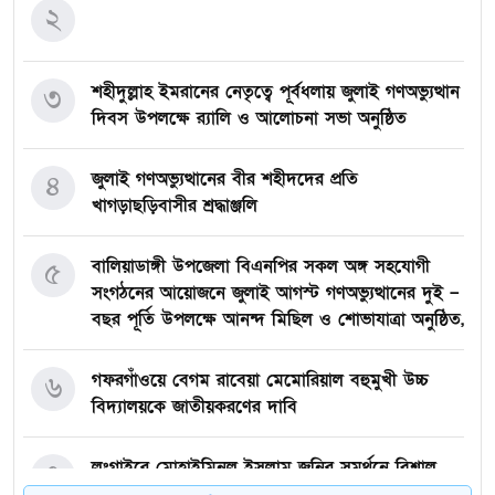
২
শহীদুল্লাহ ইমরানের নেতৃত্বে পূর্বধলায় জুলাই গণঅভ্যুত্থান
৩
দিবস উপলক্ষে র‍্যালি ও আলোচনা সভা অনুষ্ঠিত
জুলাই গণঅভ্যুত্থানের বীর শহীদদের প্রতি
৪
খাগড়াছড়িবাসীর শ্রদ্ধাঞ্জলি
বালিয়াডাঙ্গী উপজেলা বিএনপির সকল অঙ্গ সহযোগী
৫
সংগঠনের আয়োজনে জুলাই আগস্ট গণঅভ্যুত্থানের দুই –
বছর পূর্তি উপলক্ষে আনন্দ মিছিল ও শোভাযাত্রা অনুষ্ঠিত,
গফরগাঁওয়ে বেগম রাবেয়া মেমোরিয়াল বহুমুখী উচ্চ
৬
বিদ্যালয়কে জাতীয়করণের দাবি
লংগাইরে মোহাইমিনুল ইসলাম জনির সমর্থনে বিশাল
৭
উঠান বৈঠক। যোগ্যতা ও নতুন নেতৃত্বের প্রতীক জনিই