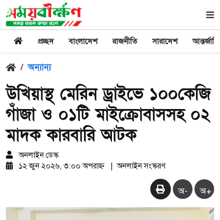
প্রচ্ছদ
বাংলাদেশ
রাজনীতি
সারাদেশ
আন্তর্জাত
/
অন্যান্য
উখিয়াস্থ মেরিন ড্রাইভে ১০০কেজি
গাঁজা ও ০১টি মাইক্রোবাসসহ ০২
মাদক কারবারি আটক
অনলাইন ডেস্ক
১২ জুন ২০২৬, ৩:০০ অপরাহ্ন
|
অনলাইন সংস্করণ
অ-
অ+