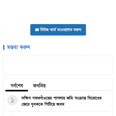
📸 নিউজ কার্ড ডাওনলোড করুন
মন্তব্য করুন
সর্বশেষ
জনপ্রিয়
দক্ষিণ গফরগাঁওয়ের পাগলায় জমি সংক্রান্ত বিরোধের
১
জেরে যুবককে পিটিয়ে জখম