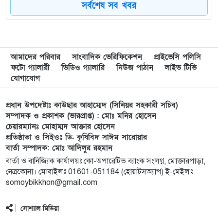
সর্বশেষ সব খবর
সেরা
মুন্সী ছাবির উদ্দিন আহ্ম্মদ ওয়াক্ ফ এস্টেট লামকাইন
৮
জামে মসজিদের নতুন ব্যবস্থাপনা কমিটি গঠন:
আমাদের পরিবার
সাংবাদিক ভেরিফিকেশন
প্রাইভেসি পলিসি
ফটো গ্যালারী
ভিডিও গ্যালারি
নিউজ পাঠান
লাইভ টিভি
পূর্বধলায় যে বিদ্যালয়ে পড়েছেন, সেই বিদ্যালয়েই এমপি
৯
যোগাযোগ
হিসেবে সংবর্ধিত মানসুরা আলম
প্রধান উপদেষ্টাঃ কাউছার আহাম্মেদ (সিনিয়র সহকারী সচিব)
বি এনপি নেতা কে মারধর দলিল লেখক রহিছ কে প্রধান
১০
সম্পাদক ও প্রকাশক (ভারপ্রাপ্ত) : মোঃ মনির হোসেন
চেয়ারম্যানঃ মোহাম্মদ আক্তার হোসেন
আসামি করে থানায় অভিযোগ। ‎
প্রতিষ্ঠাতা ও সিইওঃ ডি. কৃষিবিদ সাঈম সারোয়ার
বার্তা সম্পাদক: মোঃ আদিলুর রহমান
পানছড়িতে শিক্ষা ও ধর্মীয় প্রতিষ্ঠানে বিজিবির অনুদান
১১
বার্তা ও বানিজ্যিক কার্যালয়ঃ কো-অপারেটিভ ব্যাংক সংলগ্ন, মোক্তারপাড়া,
প্রদান
নেত্রকোনা। মোবাইলঃ 01601-051184 (হোয়াটসঅ্যাপ) ই-মেইলঃ
somoybikkhon@gmail.com
সবুজায়নে সেনাবাহিনীর ব্যতিক্রমী উদ্যোগ,
১২
খাগড়াছড়িতে ৩৫ হাজার চারা বিতরণ
সোশ্যাল মিডিয়া