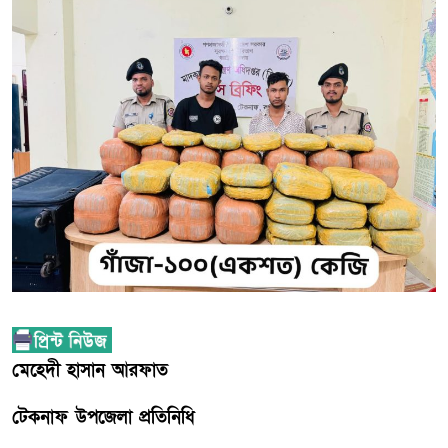
মেহেদী হাসান আরফাত
টেকনাফ উপজেলা প্রতিনিধি