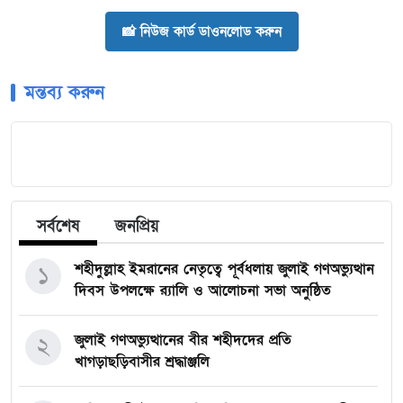
📸 নিউজ কার্ড ডাওনলোড করুন
মন্তব্য করুন
সর্বশেষ
জনপ্রিয়
শহীদুল্লাহ ইমরানের নেতৃত্বে পূর্বধলায় জুলাই গণঅভ্যুত্থান
১
দিবস উপলক্ষে র‍্যালি ও আলোচনা সভা অনুষ্ঠিত
জুলাই গণঅভ্যুত্থানের বীর শহীদদের প্রতি
২
খাগড়াছড়িবাসীর শ্রদ্ধাঞ্জলি