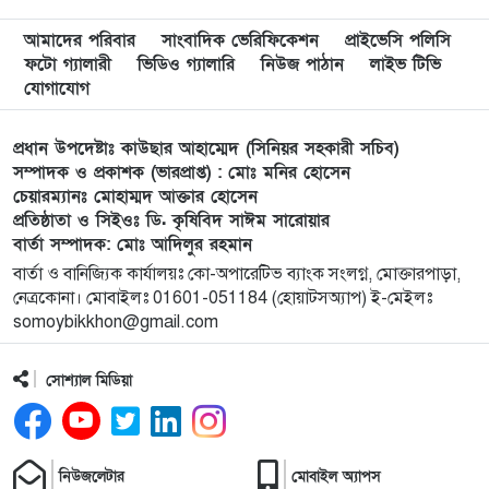
বি এনপি নেতা কে মারধর দলিল লেখক রহিছ কে প্রধান
৮
আসামি করে থানায় অভিযোগ। ‎
আমাদের পরিবার
সাংবাদিক ভেরিফিকেশন
প্রাইভেসি পলিসি
ফটো গ্যালারী
ভিডিও গ্যালারি
নিউজ পাঠান
লাইভ টিভি
যোগাযোগ
পানছড়িতে শিক্ষা ও ধর্মীয় প্রতিষ্ঠানে বিজিবির অনুদান
৯
প্রদান
প্রধান উপদেষ্টাঃ কাউছার আহাম্মেদ (সিনিয়র সহকারী সচিব)
সম্পাদক ও প্রকাশক (ভারপ্রাপ্ত) : মোঃ মনির হোসেন
সবুজায়নে সেনাবাহিনীর ব্যতিক্রমী উদ্যোগ,
১০
চেয়ারম্যানঃ মোহাম্মদ আক্তার হোসেন
খাগড়াছড়িতে ৩৫ হাজার চারা বিতরণ
প্রতিষ্ঠাতা ও সিইওঃ ডি. কৃষিবিদ সাঈম সারোয়ার
বার্তা সম্পাদক: মোঃ আদিলুর রহমান
নৌকা ডুবে যাওয়ার ঘটনায় ১৮ জন রোহিঙ্গাকে জীবিত
১১
বার্তা ও বানিজ্যিক কার্যালয়ঃ কো-অপারেটিভ ব্যাংক সংলগ্ন, মোক্তারপাড়া,
উদ্ধার
নেত্রকোনা। মোবাইলঃ 01601-051184 (হোয়াটসঅ্যাপ) ই-মেইলঃ
somoybikkhon@gmail.com
দক্ষিণ গফরগাঁও উপজেলা” নয়াবাড়ি মৌজায় অনুমোদন
১২
করায় আনন্দ মিছিল
সোশ্যাল মিডিয়া
বালিয়াডাঙ্গীতে বিএনপি স্বেচ্ছাসেবক দলের কর্মী সভা
১৩
অনুষ্ঠিত
নিউজলেটার
মোবাইল অ্যাপস