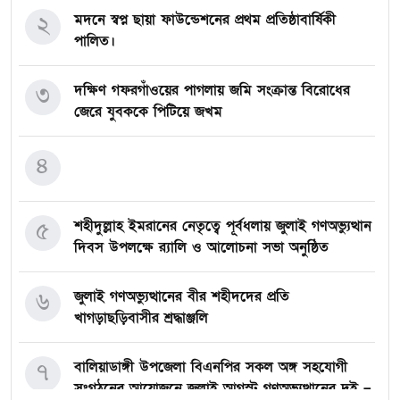
২
মদনে স্বপ্ন ছায়া ফাউন্ডেশনের প্রথম প্রতিষ্ঠাবার্ষিকী
পালিত।
৩
দক্ষিণ গফরগাঁওয়ের পাগলায় জমি সংক্রান্ত বিরোধের
জেরে যুবককে পিটিয়ে জখম
৪
৫
শহীদুল্লাহ ইমরানের নেতৃত্বে পূর্বধলায় জুলাই গণঅভ্যুত্থান
দিবস উপলক্ষে র‍্যালি ও আলোচনা সভা অনুষ্ঠিত
৬
জুলাই গণঅভ্যুত্থানের বীর শহীদদের প্রতি
খাগড়াছড়িবাসীর শ্রদ্ধাঞ্জলি
৭
বালিয়াডাঙ্গী উপজেলা বিএনপির সকল অঙ্গ সহযোগী
সংগঠনের আয়োজনে জুলাই আগস্ট গণঅভ্যুত্থানের দুই –