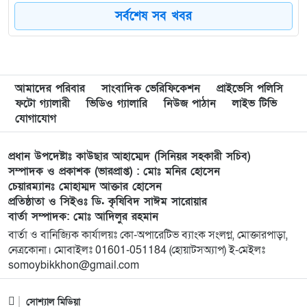
বছর পূর্তি উপলক্ষে আনন্দ মিছিল ও শোভাযাত্রা অনুষ্ঠিত,
সর্বশেষ সব খবর
৮
গফরগাঁওয়ে বেগম রাবেয়া মেমোরিয়াল বহুমুখী উচ্চ
বিদ্যালয়কে জাতীয়করণের দাবি
আমাদের পরিবার
সাংবাদিক ভেরিফিকেশন
প্রাইভেসি পলিসি
৯
লংগাইরে মোহাইমিনুল ইসলাম জনির সমর্থনে বিশাল
ফটো গ্যালারী
ভিডিও গ্যালারি
নিউজ পাঠান
লাইভ টিভি
উঠান বৈঠক। যোগ্যতা ও নতুন নেতৃত্বের প্রতীক জনিই
যোগাযোগ
সেরা
প্রধান উপদেষ্টাঃ কাউছার আহাম্মেদ (সিনিয়র সহকারী সচিব)
১০
মুন্সী ছাবির উদ্দিন আহ্ম্মদ ওয়াক্ ফ এস্টেট লামকাইন
সম্পাদক ও প্রকাশক (ভারপ্রাপ্ত) : মোঃ মনির হোসেন
চেয়ারম্যানঃ মোহাম্মদ আক্তার হোসেন
জামে মসজিদের নতুন ব্যবস্থাপনা কমিটি গঠন:
প্রতিষ্ঠাতা ও সিইওঃ ডি. কৃষিবিদ সাঈম সারোয়ার
বার্তা সম্পাদক: মোঃ আদিলুর রহমান
১১
পূর্বধলায় যে বিদ্যালয়ে পড়েছেন, সেই বিদ্যালয়েই এমপি
বার্তা ও বানিজ্যিক কার্যালয়ঃ কো-অপারেটিভ ব্যাংক সংলগ্ন, মোক্তারপাড়া,
হিসেবে সংবর্ধিত মানসুরা আলম
নেত্রকোনা। মোবাইলঃ 01601-051184 (হোয়াটসঅ্যাপ) ই-মেইলঃ
somoybikkhon@gmail.com
১২
বি এনপি নেতা কে মারধর দলিল লেখক রহিছ কে প্রধান
আসামি করে থানায় অভিযোগ। ‎
সোশ্যাল মিডিয়া