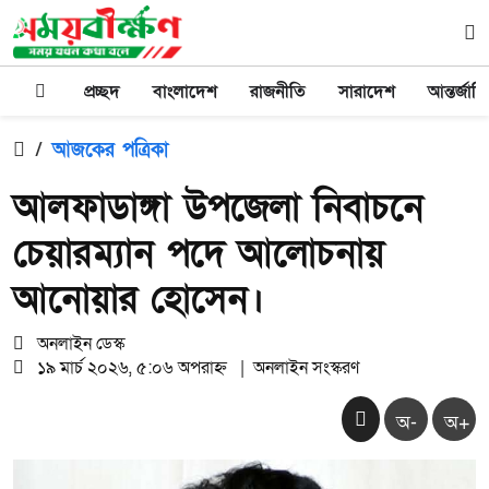
প্রচ্ছদ
বাংলাদেশ
রাজনীতি
সারাদেশ
আন্তর্জাত
/
আজকের পত্রিকা
আলফাডাঙ্গা উপজেলা নিবাচনে
চেয়ারম্যান পদে আলোচনায়
আনোয়ার হোসেন।
অনলাইন ডেস্ক
১৯ মার্চ ২০২৬, ৫:০৬ অপরাহ্ন
|
অনলাইন সংস্করণ
অ-
অ+