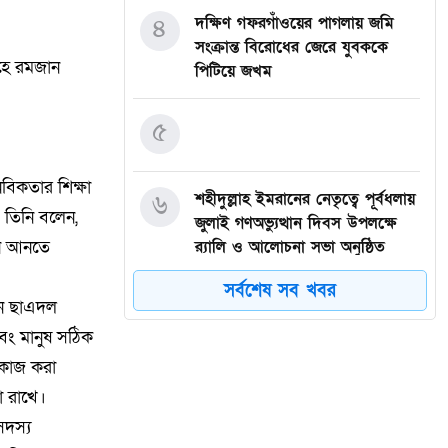
৪
দক্ষিণ গফরগাঁওয়ের পাগলায় জমি
সংক্রান্ত বিরোধের জেরে যুবককে
াহে রমজান
পিটিয়ে জখম
৫
বিকতার শিক্ষা
৬
শহীদুল্লাহ ইমরানের নেতৃত্বে পূর্বধলায়
 তিনি বলেন,
জুলাই গণঅভ্যুত্থান দিবস উপলক্ষে
্তন আনতে
র‍্যালি ও আলোচনা সভা অনুষ্ঠিত
সর্বশেষ সব খবর
৭
জুলাই গণঅভ্যুত্থানের বীর শহীদদের
েন ছাএদল
প্রতি খাগড়াছড়িবাসীর শ্রদ্ধাঞ্জলি
বং মানুষ সঠিক
 কাজ করা
৮
বালিয়াডাঙ্গী উপজেলা বিএনপির সকল
া রাখে।
অঙ্গ সহযোগী সংগঠনের আয়োজনে
সদস্য
জুলাই আগস্ট গণঅভ্যুত্থানের দুই –