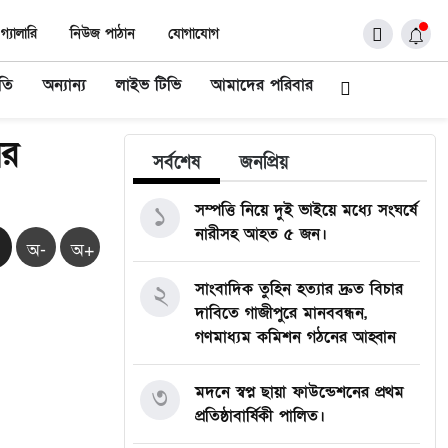
গ্যালারি
নিউজ পাঠান
যোগাযোগ
ীতি
অন্যান্য
লাইভ টিভি
আমাদের পরিবার
ের
সর্বশেষ
জনপ্রিয়
১
সম্পত্তি নিয়ে দুই ভাইয়ে মধ্যে সংঘর্ষে
নারীসহ আহত ৫ জন।
অ-
অ+
২
সাংবাদিক তুহিন হত্যার দ্রুত বিচার
দাবিতে গাজীপুরে মানববন্ধন,
গণমাধ্যম কমিশন গঠনের আহ্বান
৩
মদনে স্বপ্ন ছায়া ফাউন্ডেশনের প্রথম
প্রতিষ্ঠাবার্ষিকী পালিত।