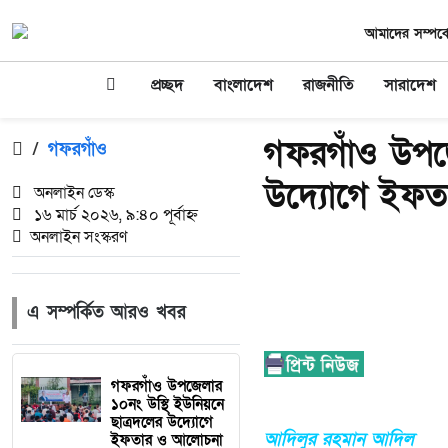
আমাদের সম্পর্ক
প্রচ্ছদ
বাংলাদেশ
রাজনীতি
সারাদেশ
গফরগাঁও উপজে
/
গফরগাঁও
উদ্যোগে ইফতা
অনলাইন ডেস্ক
১৬ মার্চ ২০২৬, ৯:৪০ পূর্বাহ্ন
অনলাইন সংস্করণ
এ সম্পর্কিত আরও খবর
গফরগাঁও উপজেলার
১০নং উস্থি ইউনিয়নে
ছাত্রদলের উদ্যোগে
আদিলুর রহমান আদিল
ইফতার ও আলোচনা