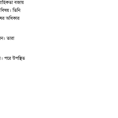
বছর পূর্তি উপলক্ষে আনন্দ মিছিল ও
বাহিকতা বজায়
শোভাযাত্রা অনুষ্ঠিত,
 বিষয়। তিনি
ষের অধিকার
৯
গফরগাঁওয়ে বেগম রাবেয়া
মেমোরিয়াল বহুমুখী উচ্চ বিদ্যালয়কে
জাতীয়করণের দাবি
রেন। তারা
১০
লংগাইরে মোহাইমিনুল ইসলাম জনির
সমর্থনে বিশাল উঠান বৈঠক। যোগ্যতা
য়। পরে উপস্থিত
ও নতুন নেতৃত্বের প্রতীক জনিই সেরা
১১
মুন্সী ছাবির উদ্দিন আহ্ম্মদ ওয়াক্ ফ
এস্টেট লামকাইন জামে মসজিদের
নতুন ব্যবস্থাপনা কমিটি গঠন:
১২
পূর্বধলায় যে বিদ্যালয়ে পড়েছেন, সেই
বিদ্যালয়েই এমপি হিসেবে সংবর্ধিত
মানসুরা আলম