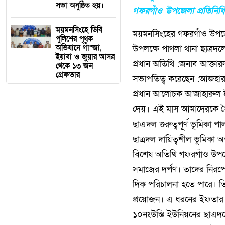
সভা অনুষ্ঠিত হয়।
গফরগাঁও উপজেলা প্রতিনিধি
ময়মনসিংহে ডিবি
ময়মনসিংহের গফরগাঁও উপজেল
পুলিশের পৃথক
অভিযানে গাঁ”জা,
উপলক্ষে পাগলা থানা ছাত্র
ইয়াবা ও জুয়ার আসর
প্রধান অতিথি :জনাব আক্তার
থেকে ১৩ জন
গ্রেফতার
সভাপতিত্ব করেছেন :আজহারু
প্রধান আলোচক আজাহারুল ইসল
দেয়। এই মাস আমাদেরকে ধৈর্
ছাএদল গুরুত্বপূর্ণ ভূমিকা 
ছাত্রদল দায়িত্বশীল ভূমিকা অত্য
বিশেষ অতিথি গফরগাঁও উপজ
সমাজের দর্পণ। তাদের নিরপে
দিক পরিচালনা হতে পারে। তিন
প্রয়োজন। এ ধরনের ইফতার মাহ
১০নংউস্তি ইউনিয়নের ছাএদ