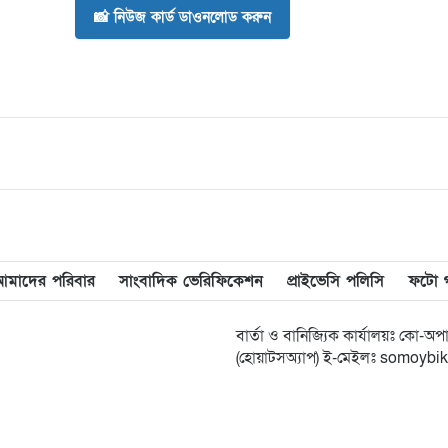
📸 নিউজ কার্ড ডাওনলোড করুন
আমাদের পরিবার
সাংবাদিক ভেরিফিকেশন
প্রাইভেসি পলিসি
ফটো গ্
বার্তা ও বানিজ্যিক কার্যালয়ঃ কো-
(হোয়াটসঅ্যাপ) ই-মেইলঃ somoy