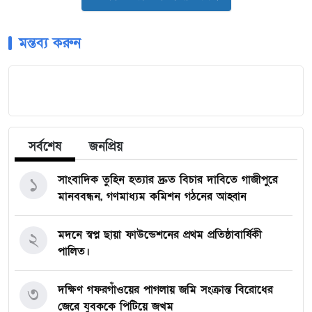
মন্তব্য করুন
সর্বশেষ
জনপ্রিয়
সাংবাদিক তুহিন হত্যার দ্রুত বিচার দাবিতে গাজীপুরে
১
মানববন্ধন, গণমাধ্যম কমিশন গঠনের আহ্বান
মদনে স্বপ্ন ছায়া ফাউন্ডেশনের প্রথম প্রতিষ্ঠাবার্ষিকী
২
পালিত।
দক্ষিণ গফরগাঁওয়ের পাগলায় জমি সংক্রান্ত বিরোধের
৩
জেরে যুবককে পিটিয়ে জখম