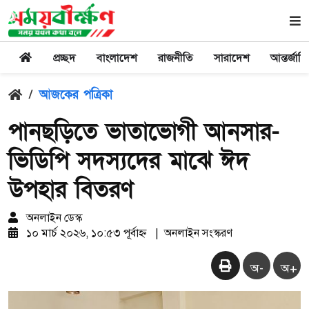
প্রচ্ছদ
বাংলাদেশ
রাজনীতি
সারাদেশ
আন্তর্জাত
/
আজকের পত্রিকা
পানছড়িতে ভাতাভোগী আনসার-
ভিডিপি সদস্যদের মাঝে ঈদ
উপহার বিতরণ
অনলাইন ডেস্ক
১০ মার্চ ২০২৬, ১০:৫৩ পূর্বাহ্ন
|
অনলাইন সংস্করণ
অ-
অ+