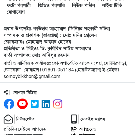
লংগাইরে মোহাইমিনুল ইসলাম জনির সমর্থনে বিশাল
৯
ফটো গ্যালারী
ভিডিও গ্যালারি
নিউজ পাঠান
লাইভ টিভি
উঠান বৈঠক। যোগ্যতা ও নতুন নেতৃত্বের প্রতীক জনিই
যোগাযোগ
সেরা
প্রধান উপদেষ্টাঃ কাউছার আহাম্মেদ (সিনিয়র সহকারী সচিব)
মুন্সী ছাবির উদ্দিন আহ্ম্মদ ওয়াক্ ফ এস্টেট লামকাইন
১০
সম্পাদক ও প্রকাশক (ভারপ্রাপ্ত) : মোঃ মনির হোসেন
চেয়ারম্যানঃ মোহাম্মদ আক্তার হোসেন
জামে মসজিদের নতুন ব্যবস্থাপনা কমিটি গঠন:
প্রতিষ্ঠাতা ও সিইওঃ ডি. কৃষিবিদ সাঈম সারোয়ার
বার্তা সম্পাদক: মোঃ আদিলুর রহমান
পূর্বধলায় যে বিদ্যালয়ে পড়েছেন, সেই বিদ্যালয়েই এমপি
১১
বার্তা ও বানিজ্যিক কার্যালয়ঃ কো-অপারেটিভ ব্যাংক সংলগ্ন, মোক্তারপাড়া,
হিসেবে সংবর্ধিত মানসুরা আলম
নেত্রকোনা। মোবাইলঃ 01601-051184 (হোয়াটসঅ্যাপ) ই-মেইলঃ
somoybikkhon@gmail.com
বি এনপি নেতা কে মারধর দলিল লেখক রহিছ কে প্রধান
১২
আসামি করে থানায় অভিযোগ। ‎
সোশ্যাল মিডিয়া
পানছড়িতে শিক্ষা ও ধর্মীয় প্রতিষ্ঠানে বিজিবির অনুদান
১৩
প্রদান
নিউজলেটার
মোবাইল অ্যাপস
প্রতিদিন মেইলে আপডেট
অ্যান্ড্রয়েড
সবুজায়নে সেনাবাহিনীর ব্যতিক্রমী উদ্যোগ,
১৪