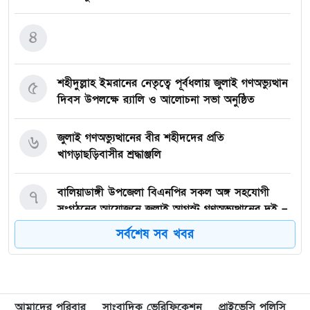
৪
শহীদুল্লাহ ইমরানের নেতৃত্বে পূর্বধলায় জুলাই গণঅভ্যুত্থান
৫
দিবস উপলক্ষে র‍্যালি ও আলোচনা সভা অনুষ্ঠিত
জুলাই গণঅভ্যুত্থানের বীর শহীদদের প্রতি
৬
খাগড়াছড়িবাসীর শ্রদ্ধাঞ্জলি
বালিয়াডাঙ্গী উপজেলা বিএনপির সকল অঙ্গ সহযোগী
৭
সংগঠনের আয়োজনে জুলাই আগস্ট গণঅভ্যুত্থানের দুই –
বছর পূর্তি উপলক্ষে আনন্দ মিছিল ও শোভাযাত্রা অনুষ্ঠিত,
সর্বশেষ সব খবর
গফরগাঁওয়ে বেগম রাবেয়া মেমোরিয়াল বহুমুখী উচ্চ
৮
বিদ্যালয়কে জাতীয়করণের দাবি
আমাদের পরিবার
সাংবাদিক ভেরিফিকেশন
প্রাইভেসি পলিসি