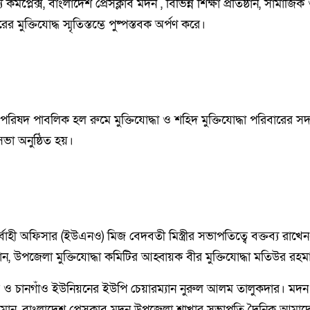
য কমপ্লেক্স, বাংলাদেশ প্রেসক্লাব মদন , বিভিন্ন শিক্ষা প্রতিষ্ঠান, সামাজিক
ুক্তিযোদ্ধ স্মৃতিস্তম্ভে পুষ্পস্তবক অর্পণ করে।
ষদ পাবলিক হল রুমে মুক্তিযোদ্ধা ও শহিদ মুক্তিযোদ্ধা পরিবারের সদস
ভা অনুষ্ঠিত হয়।
হী অফিসার (ইউএনও) মিজ বেদবতী মিস্ত্রীর সভাপতিত্বে বক্তব্য রাখে
জান, উপজেলা মুক্তিযোদ্ধা কমিটির আহ্বায়ক বীর মুক্তিযোদ্ধা মতিউর রহম
 চানগাঁও ইউনিয়নের ইউপি চেয়ারম্যান নুরুল আলম তালুকদার। মদন
ামান, বাংলাদেশ প্রেসক্লাব মদন উপজেলা শাখার সভাপতি দৈনিক আমাদ