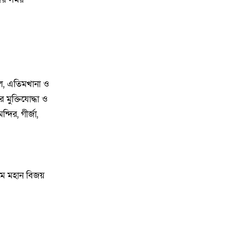
থানায় অভিযোগ। ‎
১৩
পানছড়িতে শিক্ষা ও ধর্মীয় প্রতিষ্ঠানে
বিজিবির অনুদান প্রদান
১৪
সবুজায়নে সেনাবাহিনীর ব্যতিক্রমী
তাল, এতিমখানা ও
উদ্যোগ, খাগড়াছড়িতে ৩৫ হাজার
মুক্তিযোদ্ধা ও
চারা বিতরণ
্দির, গীর্জা,
১৫
নৌকা ডুবে যাওয়ার ঘটনায় ১৮ জন
রোহিঙ্গাকে জীবিত উদ্ধার
১৬
দক্ষিণ গফরগাঁও উপজেলা” নয়াবাড়ি
্যমে মহান বিজয়
মৌজায় অনুমোদন করায় আনন্দ
মিছিল
১৭
বালিয়াডাঙ্গীতে বিএনপি স্বেচ্ছাসেবক