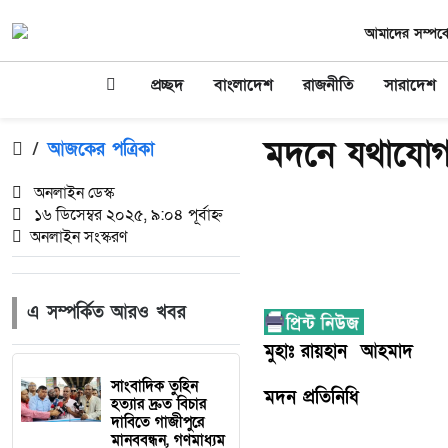
আমাদের সম্পর্ক
প্রচ্ছদ
বাংলাদেশ
রাজনীতি
সারাদেশ
মদনে যথাযোগ্য
/
আজকের পত্রিকা
অনলাইন ডেস্ক
১৬ ডিসেম্বর ২০২৫, ৯:০৪ পূর্বাহ্ন
অনলাইন সংস্করণ
এ সম্পর্কিত আরও খবর
মুহাঃ রায়হান আহমাদ
সাংবাদিক তুহিন
মদন প্রতিনিধি
হত্যার দ্রুত বিচার
দাবিতে গাজীপুরে
মানববন্ধন, গণমাধ্যম