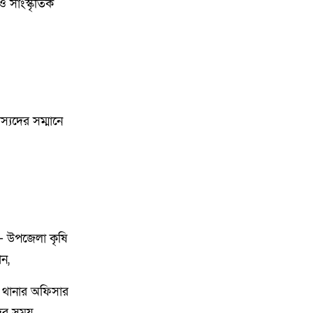
 ও সাংস্কৃতিক
৮
গফরগাঁওয়ে বেগম রাবেয়া
মেমোরিয়াল বহুমুখী উচ্চ বিদ্যালয়কে
জাতীয়করণের দাবি
৯
লংগাইরে মোহাইমিনুল ইসলাম জনির
সমর্থনে বিশাল উঠান বৈঠক। যোগ্যতা
ও নতুন নেতৃত্বের প্রতীক জনিই সেরা
্যদের সম্মানে
১০
মুন্সী ছাবির উদ্দিন আহ্ম্মদ ওয়াক্ ফ
এস্টেট লামকাইন জামে মসজিদের
নতুন ব্যবস্থাপনা কমিটি গঠন:
১১
পূর্বধলায় যে বিদ্যালয়ে পড়েছেন, সেই
বিদ্যালয়েই এমপি হিসেবে সংবর্ধিত
ন- উপজেলা কৃষি
মানসুরা আলম
ান,
 থানার অফিসার
১২
বি এনপি নেতা কে মারধর দলিল
লেখক রহিছ কে প্রধান আসামি করে
ের সময়