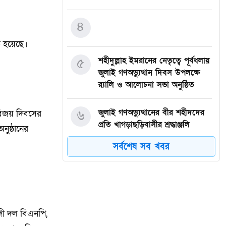
৪
 হয়েছে।
৫
শহীদুল্লাহ ইমরানের নেতৃত্বে পূর্বধলায়
জুলাই গণঅভ্যুত্থান দিবস উপলক্ষে
র‍্যালি ও আলোচনা সভা অনুষ্ঠিত
৬
জুলাই গণঅভ্যুত্থানের বীর শহীদদের
 বিজয় দিবসের
প্রতি খাগড়াছড়িবাসীর শ্রদ্ধাঞ্জলি
অনুষ্ঠানের
সর্বশেষ সব খবর
৭
বালিয়াডাঙ্গী উপজেলা বিএনপির সকল
অঙ্গ সহযোগী সংগঠনের আয়োজনে
জুলাই আগস্ট গণঅভ্যুত্থানের দুই –
বছর পূর্তি উপলক্ষে আনন্দ মিছিল ও
শোভাযাত্রা অনুষ্ঠিত,
াদী দল বিএনপি,