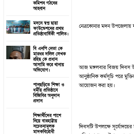
কমিশন গঠনের
আহ্বান
মদনে স্বপ্ন ছায়া
নেত্রকোনার মদন উপজেলায় য
ফাউন্ডেশনের প্রথম
প্রতিষ্ঠাবার্ষিকী পালিত।
বি এনপি নেতা কে
মারধর দলিল লেখক
রহিছ কে প্রধান
আসামি করে থানায়
আজ মঙ্গলবার বিজয় দিবস উপল
অভিযোগ। ‎
আনুষ্ঠানিক কর্মসূচি পরে মুক্তিয
পানছড়িতে শিক্ষা ও
আয়োজন করা হয়।
ধর্মীয় প্রতিষ্ঠানে
বিজিবির অনুদান
প্রদান
শিক্ষার্থীদের পাশে
নিয়ে বারহাট্টায়
সচেতনামূলক
দিবসটি উপলক্ষে সূর্যোদয়ের
মাদকবিরোধী