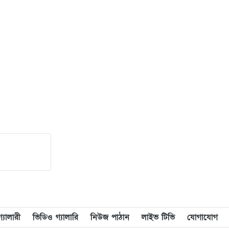
দলের কর্মী সভা অনুষ্ঠিত
১৮
গেজেট বাস্তবায়নের দাবি: ১৪৩ নং
নয়াবাড়ি মৌজাতেই দক্ষিণ গফরগাঁও
উপজেলার প্রশাসনিক কার্যালয়
স্থাপনের জোর দাবি
১৯
নয়াবাড়ীতে ‘দক্ষিণ গফরগাঁও
উপজেলা সদর’ বাস্তবায়নের দাবিতে
মানববন্ধ
২০
শিক্ষার্থীদের পাশে নিয়ে বারহাট্টায়
সচেতনামূলক মাদকবিরোধী
ক্যাম্পেইন অনুষ্ঠিত
যালারী
ভিডিও গ্যালারি
নিউজ পাঠান
লাইভ টিভি
যোগাযোগ