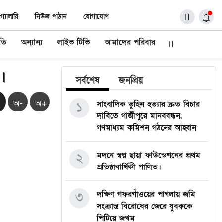
গ্যালারি
নিউজ পাঠান
যোগাযোগ
ীতি
অন্যান্য
লাইভ টিভি
আমাদের পরিবার
।
সর্বশেষ
জনপ্রিয়
অ-
অ+
১
সাংবাদিক তুহিন হত্যার দ্রুত বিচার
দাবিতে গাজীপুরে মানববন্ধন,
গণমাধ্যম কমিশন গঠনের আহ্বান
২
মদনে স্বপ্ন ছায়া ফাউন্ডেশনের প্রথম
প্রতিষ্ঠাবার্ষিকী পালিত।
৩
দক্ষিণ গফরগাঁওয়ের পাগলায় জমি
সংক্রান্ত বিরোধের জেরে যুবককে
পিটিয়ে জখম