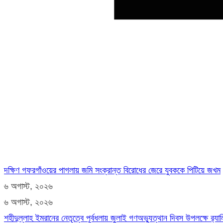
দক্ষিণ গফরগাঁওয়ের পাগলায় জমি সংক্রান্ত বিরোধের জেরে যুবককে পিটিয়ে জখম
৬ অগাস্ট, ২০২৬
৬ অগাস্ট, ২০২৬
শহীদুল্লাহ ইমরানের নেতৃত্বে পূর্বধলায় জুলাই গণঅভ্যুত্থান দিবস উপলক্ষে র‍্