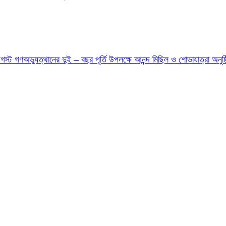
ট গণঅভ্যুত্থানের দুই – বছর পূর্তি উপলক্ষে আনন্দ মিছিল ও শোভাযাত্রা অনুষ্