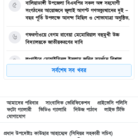
৫
বালিয়াডাঙ্গী উপজেলা বিএনপির সকল অঙ্গ সহযোগী
সংগঠনের আয়োজনে জুলাই আগস্ট গণঅভ্যুত্থানের দুই –
বছর পূর্তি উপলক্ষে আনন্দ মিছিল ও শোভাযাত্রা অনুষ্ঠিত,
৬
গফরগাঁওয়ে বেগম রাবেয়া মেমোরিয়াল বহুমুখী উচ্চ
বিদ্যালয়কে জাতীয়করণের দাবি
৭
লংগাইরে মোহাইমিনুল ইসলাম জনির সমর্থনে বিশাল
উঠান বৈঠক। যোগ্যতা ও নতুন নেতৃত্বের প্রতীক জনিই
সর্বশেষ সব খবর
সেরা
৮
মুন্সী ছাবির উদ্দিন আহ্ম্মদ ওয়াক্ ফ এস্টেট লামকাইন
জামে মসজিদের নতুন ব্যবস্থাপনা কমিটি গঠন:
আমাদের পরিবার
সাংবাদিক ভেরিফিকেশন
প্রাইভেসি পলিসি
ফটো গ্যালারী
ভিডিও গ্যালারি
নিউজ পাঠান
লাইভ টিভি
৯
পূর্বধলায় যে বিদ্যালয়ে পড়েছেন, সেই বিদ্যালয়েই এমপি
যোগাযোগ
হিসেবে সংবর্ধিত মানসুরা আলম
প্রধান উপদেষ্টাঃ কাউছার আহাম্মেদ (সিনিয়র সহকারী সচিব)