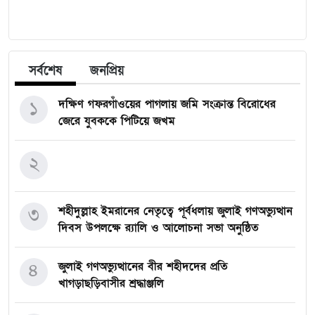
সর্বশেষ
জনপ্রিয়
১
দক্ষিণ গফরগাঁওয়ের পাগলায় জমি সংক্রান্ত বিরোধের
জেরে যুবককে পিটিয়ে জখম
২
৩
শহীদুল্লাহ ইমরানের নেতৃত্বে পূর্বধলায় জুলাই গণঅভ্যুত্থান
দিবস উপলক্ষে র‍্যালি ও আলোচনা সভা অনুষ্ঠিত
৪
জুলাই গণঅভ্যুত্থানের বীর শহীদদের প্রতি
খাগড়াছড়িবাসীর শ্রদ্ধাঞ্জলি