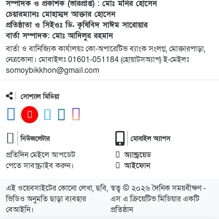
১০
বি এনপি নেতা কে মারধর দলিল লেখক রহিছ কে প্রধান
সম্পাদক ও প্রকাশক (ভারপ্রাপ্ত) : মোঃ মনির হোসেন
চেয়ারম্যানঃ মোহাম্মদ আক্তার হোসেন
আসামি করে থানায় অভিযোগ। ‎
প্রতিষ্ঠাতা ও সিইওঃ ডি. কৃষিবিদ সাঈম সারোয়ার
বার্তা সম্পাদক: মোঃ আদিলুর রহমান
১১
পানছড়িতে শিক্ষা ও ধর্মীয় প্রতিষ্ঠানে বিজিবির অনুদান
বার্তা ও বানিজ্যিক কার্যালয়ঃ কো-অপারেটিভ ব্যাংক সংলগ্ন, মোক্তারপাড়া,
প্রদান
নেত্রকোনা। মোবাইলঃ 01601-051184 (হোয়াটসঅ্যাপ) ই-মেইলঃ
somoybikkhon@gmail.com
১২
সবুজায়নে সেনাবাহিনীর ব্যতিক্রমী উদ্যোগ,
খাগড়াছড়িতে ৩৫ হাজার চারা বিতরণ
সোশ্যাল মিডিয়া
১৩
নৌকা ডুবে যাওয়ার ঘটনায় ১৮ জন রোহিঙ্গাকে জীবিত
উদ্ধার
নিউজলেটার
মোবাইল অ্যাপস
প্রতিদিন মেইলে আপডেট
অ্যান্ড্রয়েড
১৪
দক্ষিণ গফরগাঁও উপজেলা” নয়াবাড়ি মৌজায় অনুমোদন
পেতে সাবস্ক্রাইব করুন।
আইফোন
করায় আনন্দ মিছিল
এই ওয়েবসাইটের কোনো লেখা, ছবি,
স্বত্ব © ২০২৬ দৈনিক সময়বীক্ষণ -
১৫
বালিয়াডাঙ্গীতে বিএনপি স্বেচ্ছাসেবক দলের কর্মী সভা
ভিডিও অনুমতি ছাড়া ব্যবহার
এস এ ক্রিয়েটিভ মিডিয়ার একটি
অনুষ্ঠিত
বেআইনি।
প্রতিষ্ঠান