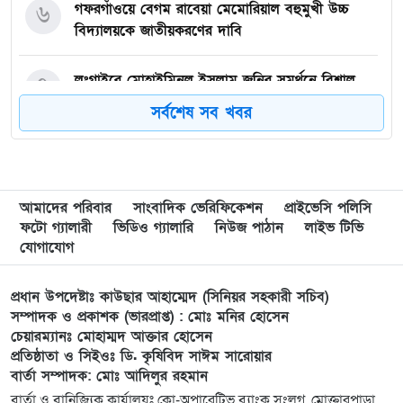
৬
গফরগাঁওয়ে বেগম রাবেয়া মেমোরিয়াল বহুমুখী উচ্চ
বিদ্যালয়কে জাতীয়করণের দাবি
৭
লংগাইরে মোহাইমিনুল ইসলাম জনির সমর্থনে বিশাল
উঠান বৈঠক। যোগ্যতা ও নতুন নেতৃত্বের প্রতীক জনিই
সর্বশেষ সব খবর
সেরা
৮
মুন্সী ছাবির উদ্দিন আহ্ম্মদ ওয়াক্ ফ এস্টেট লামকাইন
জামে মসজিদের নতুন ব্যবস্থাপনা কমিটি গঠন:
আমাদের পরিবার
সাংবাদিক ভেরিফিকেশন
প্রাইভেসি পলিসি
ফটো গ্যালারী
ভিডিও গ্যালারি
নিউজ পাঠান
লাইভ টিভি
৯
পূর্বধলায় যে বিদ্যালয়ে পড়েছেন, সেই বিদ্যালয়েই এমপি
যোগাযোগ
হিসেবে সংবর্ধিত মানসুরা আলম
প্রধান উপদেষ্টাঃ কাউছার আহাম্মেদ (সিনিয়র সহকারী সচিব)
১০
বি এনপি নেতা কে মারধর দলিল লেখক রহিছ কে প্রধান
সম্পাদক ও প্রকাশক (ভারপ্রাপ্ত) : মোঃ মনির হোসেন
চেয়ারম্যানঃ মোহাম্মদ আক্তার হোসেন
আসামি করে থানায় অভিযোগ। ‎
প্রতিষ্ঠাতা ও সিইওঃ ডি. কৃষিবিদ সাঈম সারোয়ার
বার্তা সম্পাদক: মোঃ আদিলুর রহমান
১১
পানছড়িতে শিক্ষা ও ধর্মীয় প্রতিষ্ঠানে বিজিবির অনুদান
বার্তা ও বানিজ্যিক কার্যালয়ঃ কো-অপারেটিভ ব্যাংক সংলগ্ন, মোক্তারপাড়া,