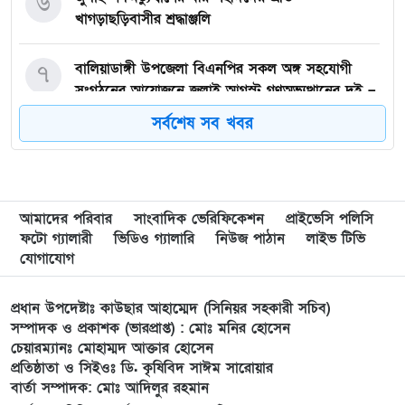
৬
খাগড়াছড়িবাসীর শ্রদ্ধাঞ্জলি
৭
বালিয়াডাঙ্গী উপজেলা বিএনপির সকল অঙ্গ সহযোগী
সংগঠনের আয়োজনে জুলাই আগস্ট গণঅভ্যুত্থানের দুই –
বছর পূর্তি উপলক্ষে আনন্দ মিছিল ও শোভাযাত্রা অনুষ্ঠিত,
সর্বশেষ সব খবর
৮
গফরগাঁওয়ে বেগম রাবেয়া মেমোরিয়াল বহুমুখী উচ্চ
বিদ্যালয়কে জাতীয়করণের দাবি
আমাদের পরিবার
সাংবাদিক ভেরিফিকেশন
প্রাইভেসি পলিসি
৯
লংগাইরে মোহাইমিনুল ইসলাম জনির সমর্থনে বিশাল
ফটো গ্যালারী
ভিডিও গ্যালারি
নিউজ পাঠান
লাইভ টিভি
উঠান বৈঠক। যোগ্যতা ও নতুন নেতৃত্বের প্রতীক জনিই
যোগাযোগ
সেরা
প্রধান উপদেষ্টাঃ কাউছার আহাম্মেদ (সিনিয়র সহকারী সচিব)
১০
মুন্সী ছাবির উদ্দিন আহ্ম্মদ ওয়াক্ ফ এস্টেট লামকাইন
সম্পাদক ও প্রকাশক (ভারপ্রাপ্ত) : মোঃ মনির হোসেন
চেয়ারম্যানঃ মোহাম্মদ আক্তার হোসেন
জামে মসজিদের নতুন ব্যবস্থাপনা কমিটি গঠন:
প্রতিষ্ঠাতা ও সিইওঃ ডি. কৃষিবিদ সাঈম সারোয়ার
বার্তা সম্পাদক: মোঃ আদিলুর রহমান
১১
পূর্বধলায় যে বিদ্যালয়ে পড়েছেন, সেই বিদ্যালয়েই এমপি