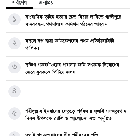
সর্বশেষ
জনপ্রিয়
১
সাংবাদিক তুহিন হত্যার দ্রুত বিচার দাবিতে গাজীপুরে
মানববন্ধন, গণমাধ্যম কমিশন গঠনের আহ্বান
২
মদনে স্বপ্ন ছায়া ফাউন্ডেশনের প্রথম প্রতিষ্ঠাবার্ষিকী
পালিত।
৩
দক্ষিণ গফরগাঁওয়ের পাগলায় জমি সংক্রান্ত বিরোধের
জেরে যুবককে পিটিয়ে জখম
৪
৫
শহীদুল্লাহ ইমরানের নেতৃত্বে পূর্বধলায় জুলাই গণঅভ্যুত্থান
দিবস উপলক্ষে র‍্যালি ও আলোচনা সভা অনুষ্ঠিত
জুলাই গণঅভ্যুত্থানের বীর শহীদদের প্রতি