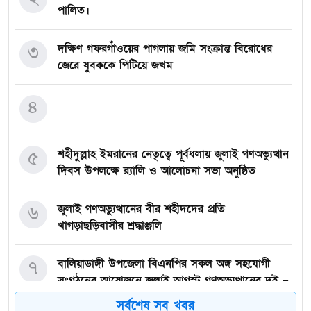
পালিত।
৩
দক্ষিণ গফরগাঁওয়ের পাগলায় জমি সংক্রান্ত বিরোধের
জেরে যুবককে পিটিয়ে জখম
৪
৫
শহীদুল্লাহ ইমরানের নেতৃত্বে পূর্বধলায় জুলাই গণঅভ্যুত্থান
দিবস উপলক্ষে র‍্যালি ও আলোচনা সভা অনুষ্ঠিত
৬
জুলাই গণঅভ্যুত্থানের বীর শহীদদের প্রতি
খাগড়াছড়িবাসীর শ্রদ্ধাঞ্জলি
৭
বালিয়াডাঙ্গী উপজেলা বিএনপির সকল অঙ্গ সহযোগী
সংগঠনের আয়োজনে জুলাই আগস্ট গণঅভ্যুত্থানের দুই –
বছর পূর্তি উপলক্ষে আনন্দ মিছিল ও শোভাযাত্রা অনুষ্ঠিত,
সর্বশেষ সব খবর