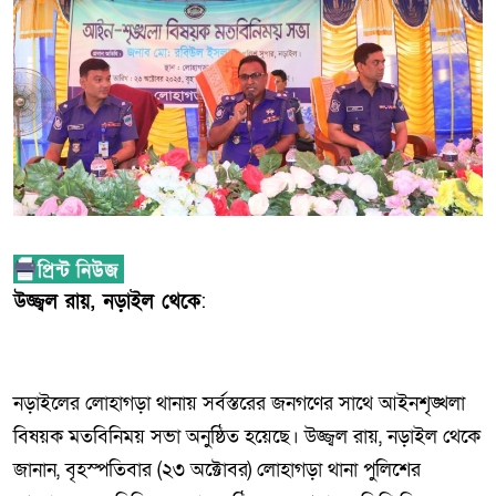
উজ্জ্বল রায়, নড়াইল থেকে
:
নড়াইলের লোহাগড়া থানায় সর্বস্তরের জনগণের সাথে আইনশৃঙ্খলা
বিষয়ক মতবিনিময় সভা অনুষ্ঠিত হয়েছে। উজ্জ্বল রায়, নড়াইল থেকে
জানান, বৃহস্পতিবার (২৩ অক্টোবর) লোহাগড়া থানা পুলিশের