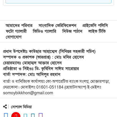
৮
গফরগাঁওয়ে বেগম রাবেয়া মেমোরিয়াল বহুমুখী উচ্চ
বিদ্যালয়কে জাতীয়করণের দাবি
আমাদের পরিবার
সাংবাদিক ভেরিফিকেশন
প্রাইভেসি পলিসি
৯
লংগাইরে মোহাইমিনুল ইসলাম জনির সমর্থনে বিশাল
ফটো গ্যালারী
ভিডিও গ্যালারি
নিউজ পাঠান
লাইভ টিভি
উঠান বৈঠক। যোগ্যতা ও নতুন নেতৃত্বের প্রতীক জনিই
যোগাযোগ
সেরা
প্রধান উপদেষ্টাঃ কাউছার আহাম্মেদ (সিনিয়র সহকারী সচিব)
১০
মুন্সী ছাবির উদ্দিন আহ্ম্মদ ওয়াক্ ফ এস্টেট লামকাইন
সম্পাদক ও প্রকাশক (ভারপ্রাপ্ত) : মোঃ মনির হোসেন
চেয়ারম্যানঃ মোহাম্মদ আক্তার হোসেন
জামে মসজিদের নতুন ব্যবস্থাপনা কমিটি গঠন:
প্রতিষ্ঠাতা ও সিইওঃ ডি. কৃষিবিদ সাঈম সারোয়ার
বার্তা সম্পাদক: মোঃ আদিলুর রহমান
১১
পূর্বধলায় যে বিদ্যালয়ে পড়েছেন, সেই বিদ্যালয়েই এমপি
বার্তা ও বানিজ্যিক কার্যালয়ঃ কো-অপারেটিভ ব্যাংক সংলগ্ন, মোক্তারপাড়া,
হিসেবে সংবর্ধিত মানসুরা আলম
নেত্রকোনা। মোবাইলঃ 01601-051184 (হোয়াটসঅ্যাপ) ই-মেইলঃ
somoybikkhon@gmail.com
১২
বি এনপি নেতা কে মারধর দলিল লেখক রহিছ কে প্রধান
আসামি করে থানায় অভিযোগ। ‎
সোশ্যাল মিডিয়া