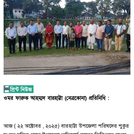
ওমর ফারুক আহম্মদ বারহাট্টা (নেত্রকোনা) প্রতিনিধি :
আজ ( ২২ অক্টোবর , ২০২৫) বারহাট্টা উপজেলা পরিষদের পুকুর