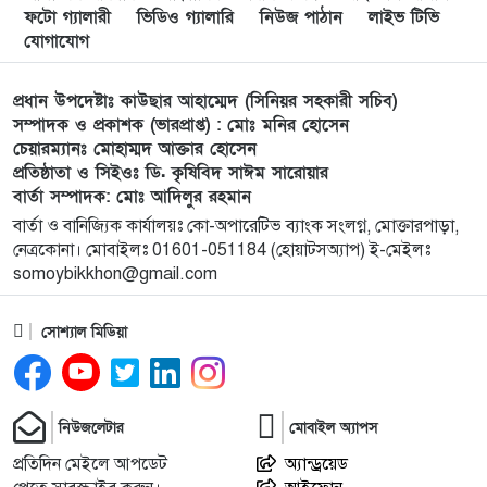
লংগাইরে মোহাইমিনুল ইসলাম জনির সমর্থনে বিশাল
৯
ফটো গ্যালারী
ভিডিও গ্যালারি
নিউজ পাঠান
লাইভ টিভি
উঠান বৈঠক। যোগ্যতা ও নতুন নেতৃত্বের প্রতীক জনিই
যোগাযোগ
সেরা
প্রধান উপদেষ্টাঃ কাউছার আহাম্মেদ (সিনিয়র সহকারী সচিব)
মুন্সী ছাবির উদ্দিন আহ্ম্মদ ওয়াক্ ফ এস্টেট লামকাইন
১০
সম্পাদক ও প্রকাশক (ভারপ্রাপ্ত) : মোঃ মনির হোসেন
চেয়ারম্যানঃ মোহাম্মদ আক্তার হোসেন
জামে মসজিদের নতুন ব্যবস্থাপনা কমিটি গঠন:
প্রতিষ্ঠাতা ও সিইওঃ ডি. কৃষিবিদ সাঈম সারোয়ার
বার্তা সম্পাদক: মোঃ আদিলুর রহমান
পূর্বধলায় যে বিদ্যালয়ে পড়েছেন, সেই বিদ্যালয়েই এমপি
১১
বার্তা ও বানিজ্যিক কার্যালয়ঃ কো-অপারেটিভ ব্যাংক সংলগ্ন, মোক্তারপাড়া,
হিসেবে সংবর্ধিত মানসুরা আলম
নেত্রকোনা। মোবাইলঃ 01601-051184 (হোয়াটসঅ্যাপ) ই-মেইলঃ
somoybikkhon@gmail.com
বি এনপি নেতা কে মারধর দলিল লেখক রহিছ কে প্রধান
১২
আসামি করে থানায় অভিযোগ। ‎
সোশ্যাল মিডিয়া
পানছড়িতে শিক্ষা ও ধর্মীয় প্রতিষ্ঠানে বিজিবির অনুদান
১৩
প্রদান
নিউজলেটার
মোবাইল অ্যাপস
প্রতিদিন মেইলে আপডেট
অ্যান্ড্রয়েড
সবুজায়নে সেনাবাহিনীর ব্যতিক্রমী উদ্যোগ,
১৪