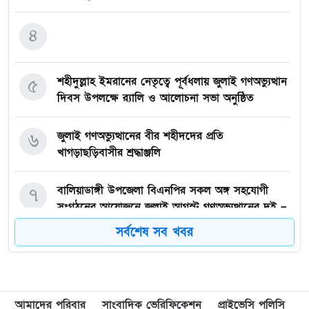
৪
শহীদুল্লাহ ইমরানের নেতৃত্বে পূর্বধলায় জুলাই গণঅভ্যুত্থান
৫
দিবস উপলক্ষে র‍্যালি ও আলোচনা সভা অনুষ্ঠিত
জুলাই গণঅভ্যুত্থানের বীর শহীদদের প্রতি
৬
খাগড়াছড়িবাসীর শ্রদ্ধাঞ্জলি
বালিয়াডাঙ্গী উপজেলা বিএনপির সকল অঙ্গ সহযোগী
৭
সংগঠনের আয়োজনে জুলাই আগস্ট গণঅভ্যুত্থানের দুই –
বছর পূর্তি উপলক্ষে আনন্দ মিছিল ও শোভাযাত্রা অনুষ্ঠিত,
সর্বশেষ সব খবর
গফরগাঁওয়ে বেগম রাবেয়া মেমোরিয়াল বহুমুখী উচ্চ
৮
বিদ্যালয়কে জাতীয়করণের দাবি
আমাদের পরিবার
সাংবাদিক ভেরিফিকেশন
প্রাইভেসি পলিসি