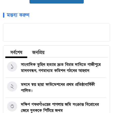
মন্তব্য করুন
সর্বশেষ
জনপ্রিয়
সাংবাদিক তুহিন হত্যার দ্রুত বিচার দাবিতে গাজীপুরে
১
মানববন্ধন, গণমাধ্যম কমিশন গঠনের আহ্বান
মদনে স্বপ্ন ছায়া ফাউন্ডেশনের প্রথম প্রতিষ্ঠাবার্ষিকী
২
পালিত।
দক্ষিণ গফরগাঁওয়ের পাগলায় জমি সংক্রান্ত বিরোধের
৩
জেরে যুবককে পিটিয়ে জখম