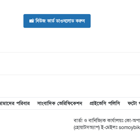
📸 নিউজ কার্ড ডাওনলোড করুন
আমাদের পরিবার
সাংবাদিক ভেরিফিকেশন
প্রাইভেসি পলিসি
ফটো গ্
বার্তা ও বানিজ্যিক কার্যালয়ঃ কো-
(হোয়াটসঅ্যাপ) ই-মেইলঃ somoy