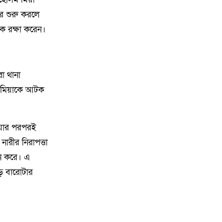
৮
গফরগাঁওয়ে বেগম রাবেয়া
ার শুরু করলে
মেমোরিয়াল বহুমুখী উচ্চ বিদ্যালয়কে
জাতীয়করণের দাবি
কে রক্ষা করেন।
৯
লংগাইরে মোহাইমিনুল ইসলাম জনির
সমর্থনে বিশাল উঠান বৈঠক। যোগ্যতা
লা থানা
ও নতুন নেতৃত্বের প্রতীক জনিই সেরা
িম মিয়াকে আটক
১০
মুন্সী ছাবির উদ্দিন আহ্ম্মদ ওয়াক্ ফ
এস্টেট লামকাইন জামে মসজিদের
াওয়ার পরপরই
নতুন ব্যবস্থাপনা কমিটি গঠন:
ারীর নিরাপত্তা
১১
পূর্বধলায় যে বিদ্যালয়ে পড়েছেন, সেই
বন করে। এ
বিদ্যালয়েই এমপি হিসেবে সংবর্ধিত
ে বারোটার
মানসুরা আলম
১২
বি এনপি নেতা কে মারধর দলিল
লেখক রহিছ কে প্রধান আসামি করে