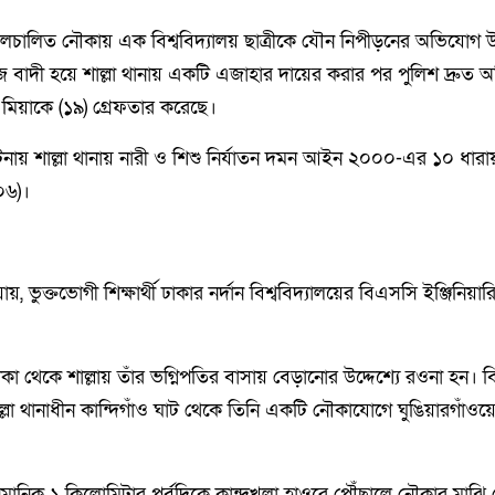
ইঞ্জিলচালিত নৌকায় এক বিশ্ববিদ্যালয় ছাত্রীকে যৌন নিপীড়নের অভিযোগ
ে বাদী হয়ে শাল্লা থানায় একটি এজাহার দায়ের করার পর পুলিশ দ্রুত 
 মিয়াকে (১৯) গ্রেফতার করেছে।
 ঘটনায় শাল্লা থানায় নারী ও শিশু নির্যাতন দমন আইন ২০০০-এর ১০ ধার
০৬)।
য়, ভুক্তভোগী শিক্ষার্থী ঢাকার নর্দান বিশ্ববিদ্যালয়ের বিএসসি ইঞ্জিনিয়ার
া থেকে শাল্লায় তাঁর ভগ্নিপতির বাসায় বেড়ানোর উদ্দেশ্যে রওনা হন। 
া থানাধীন কান্দিগাঁও ঘাট থেকে তিনি একটি নৌকাযোগে ঘুঙিয়ারগাঁওয়ের
ুমানিক ১ কিলোমিটার পূর্বদিকে কান্দখলা হাওরে পৌঁছালে নৌকার মাঝি 