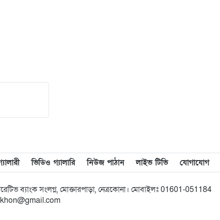
থানায় অভিযোগ। ‎
১৩
পানছড়িতে শিক্ষা ও ধর্মীয় প্রতিষ্ঠানে
বিজিবির অনুদান প্রদান
১৪
সবুজায়নে সেনাবাহিনীর ব্যতিক্রমী
উদ্যোগ, খাগড়াছড়িতে ৩৫ হাজার
চারা বিতরণ
১৫
নৌকা ডুবে যাওয়ার ঘটনায় ১৮ জন
রোহিঙ্গাকে জীবিত উদ্ধার
যালারী
ভিডিও গ্যালারি
নিউজ পাঠান
লাইভ টিভি
যোগাযোগ
১৬
দক্ষিণ গফরগাঁও উপজেলা” নয়াবাড়ি
মৌজায় অনুমোদন করায় আনন্দ
মিছিল
অপারেটিভ ব্যাংক সংলগ্ন, মোক্তারপাড়া, নেত্রকোনা। মোবাইলঃ 01601-051184
bikkhon@gmail.com
১৭
বালিয়াডাঙ্গীতে বিএনপি স্বেচ্ছাসেবক