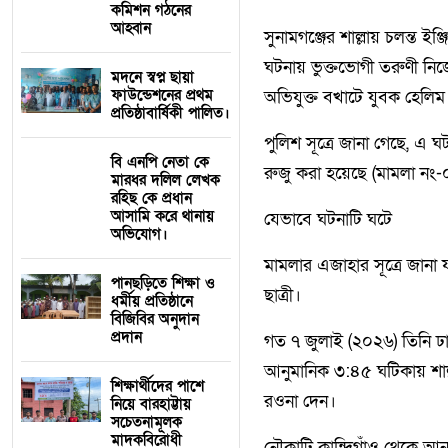
কমিশন গঠনের
আহ্বান
সুনামগঞ্জের শাল্লায় চলন্ত 
ঘটনায় ভুক্তভোগী তরুণী নিজ
মদনে স্বপ্ন ছায়া
ফাউন্ডেশনের প্রথম
অভিযুক্ত বখাটে যুবক হেলিম
প্রতিষ্ঠাবার্ষিকী পালিত।
পুলিশ সূত্রে জানা গেছে, এ
বি এনপি নেতা কে
রুজু করা হয়েছে (মামলা নং-
মারধর দলিল লেখক
রহিছ কে প্রধান
আসামি করে থানায়
যেভাবে ঘটনাটি ঘটে
অভিযোগ। ‎
মামলার এজাহার সূত্রে জানা যা
পানছড়িতে শিক্ষা ও
ছাত্রী।
ধর্মীয় প্রতিষ্ঠানে
বিজিবির অনুদান
প্রদান
গত ৭ জুলাই (২০২৬) তিনি ঢাক
আনুমানিক ৩:৪৫ ঘটিকায় শাল্ল
শিক্ষার্থীদের পাশে
রওনা দেন।
নিয়ে বারহাট্টায়
সচেতনামূলক
মাদকবিরোধী
নৌকাটি কান্দিগাঁও থেকে আন