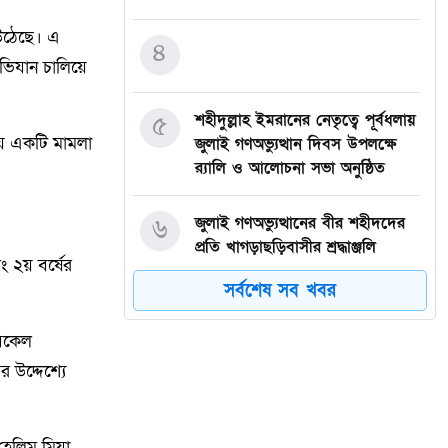
 উঠেছে। এ
৪
অভিযান চালিয়ে
৫
শহীদুল্লাহ ইমরানের নেতৃত্বে পূর্বধলায়
ায় একটি মামলা
জুলাই গণঅভ্যুত্থান দিবস উপলক্ষে
র‍্যালি ও আলোচনা সভা অনুষ্ঠিত
৬
জুলাই গণঅভ্যুত্থানের বীর শহীদদের
প্রতি খাগড়াছড়িবাসীর শ্রদ্ধাঞ্জলি
িং ২য় বর্ষের
সর্বশেষ সব খবর
৭
বালিয়াডাঙ্গী উপজেলা বিএনপির সকল
অঙ্গ সহযোগী সংগঠনের আয়োজনে
বিকেল
জুলাই আগস্ট গণঅভ্যুত্থানের দুই –
 উদ্দেশ্যে
বছর পূর্তি উপলক্ষে আনন্দ মিছিল ও
শোভাযাত্রা অনুষ্ঠিত,
হেলিম মিয়া