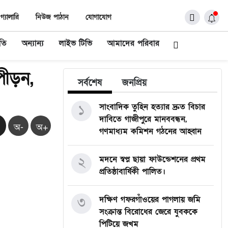
গ্যালারি
নিউজ পাঠান
যোগাযোগ
ীতি
অন্যান্য
লাইভ টিভি
আমাদের পরিবার
িপীড়ন,
সর্বশেষ
জনপ্রিয়
১
সাংবাদিক তুহিন হত্যার দ্রুত বিচার
দাবিতে গাজীপুরে মানববন্ধন,
অ-
অ+
গণমাধ্যম কমিশন গঠনের আহ্বান
২
মদনে স্বপ্ন ছায়া ফাউন্ডেশনের প্রথম
প্রতিষ্ঠাবার্ষিকী পালিত।
৩
দক্ষিণ গফরগাঁওয়ের পাগলায় জমি
সংক্রান্ত বিরোধের জেরে যুবককে
পিটিয়ে জখম