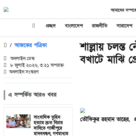
আমাদের সম্পর্ক
প্রচ্ছদ
বাংলাদেশ
রাজনীতি
সারাদেশ
শাল্লায় চলন্ত 
/
আজকের পত্রিকা
বখাটে মাঝি গ্
অনলাইন ডেস্ক
৮ জুলাই ২০২৬, ৩:২১ অপরাহ্ন
অনলাইন সংস্করণ
এ সম্পর্কিত আরও খবর
সাংবাদিক তুহিন
তৌফিকুর রহমান তাহের, প্রত
হত্যার দ্রুত বিচার
দাবিতে গাজীপুরে
মানববন্ধন, গণমাধ্যম