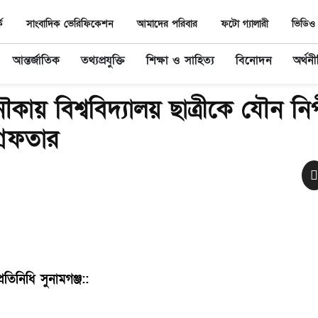
ে
সাংবাদিক ভেরিফিকেশন
আমাদের পরিবার
ফটো গ্যালারী
ভিডিও 
আন্তর্জাতিক
তথ্যপ্রযুক্তি
শিক্ষা ও সাহিত্য
বিনোদন
অর্থন
নৌকায় বিশ্ববিদ্যালয় ছাত্রীকে যৌন ন
রেফতার
িনিধি সুনামগঞ্জ::