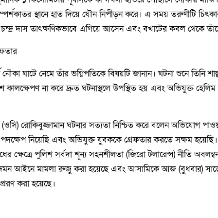
 স্পর্শকাতর স্থানে হাত দিয়ে যৌন নিপীড়ন করে। এ সময় তরুণীটি চিৎক
্টু চন্দ্র দাস তাৎক্ষণিকভাবে এগিয়ে আসেন এবং বখাটের কবল থেকে তাঁ
রেফতার
্থী নৌকা ঘাটে নেমে তাঁর ভগ্নিপতিকে বিষয়টি জানান। ঘটনা শুনে তিনি শাল্
কালক্ষেপণ না করে দ্রুত ঘটনাস্থলে উপস্থিত হয় এবং অভিযুক্ত হেল
্মকর্তা (ওসি) রোকিবুজ্জামান ঘটনার সত্যতা নিশ্চিত করে বলেন অভিযোগ প
 পদক্ষেপ নিয়েছি এবং অভিযুক্ত যুবককে গ্রেফতার করতে সক্ষম হয়েছি। ন
ের ক্ষেত্রে পুলিশ সর্বদা শূন্য সহনশীলতা (জিরো টলারেন্স) নীতি অবলম্
তন দমন আইনে মামলা রুজু করা হয়েছে এবং আসামিকে আজ (বুধবার) সাড়
্রেরণ করা হয়েছে।