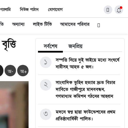
গ্যালারি
নিউজ পাঠান
যোগাযোগ
ীতি
অন্যান্য
লাইভ টিভি
আমাদের পরিবার
ৃত্তি
সর্বশেষ
জনপ্রিয়
১
সম্পত্তি নিয়ে দুই ভাইয়ে মধ্যে সংঘর্ষে
নারীসহ আহত ৫ জন।
অ-
অ+
২
সাংবাদিক তুহিন হত্যার দ্রুত বিচার
দাবিতে গাজীপুরে মানববন্ধন,
গণমাধ্যম কমিশন গঠনের আহ্বান
৩
মদনে স্বপ্ন ছায়া ফাউন্ডেশনের প্রথম
প্রতিষ্ঠাবার্ষিকী পালিত।