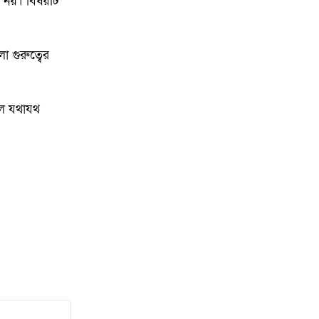
িত নয়। বিষয়টি
১৩
বি এনপি নেতা কে মারধর দলিল
লেখক রহিছ কে প্রধান আসামি করে
 গুরুত্বের
থানায় অভিযোগ। ‎
১৪
পানছড়িতে শিক্ষা ও ধর্মীয় প্রতিষ্ঠানে
াফল যথাযথ
বিজিবির অনুদান প্রদান
১৫
সবুজায়নে সেনাবাহিনীর ব্যতিক্রমী
উদ্যোগ, খাগড়াছড়িতে ৩৫ হাজার
চারা বিতরণ
১৬
নৌকা ডুবে যাওয়ার ঘটনায় ১৮ জন
রোহিঙ্গাকে জীবিত উদ্ধার
১৭
দক্ষিণ গফরগাঁও উপজেলা” নয়াবাড়ি
মৌজায় অনুমোদন করায় আনন্দ