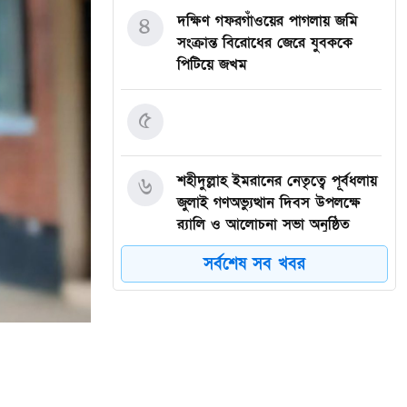
৪
দক্ষিণ গফরগাঁওয়ের পাগলায় জমি
সংক্রান্ত বিরোধের জেরে যুবককে
পিটিয়ে জখম
৫
৬
শহীদুল্লাহ ইমরানের নেতৃত্বে পূর্বধলায়
জুলাই গণঅভ্যুত্থান দিবস উপলক্ষে
র‍্যালি ও আলোচনা সভা অনুষ্ঠিত
সর্বশেষ সব খবর
৭
জুলাই গণঅভ্যুত্থানের বীর শহীদদের
প্রতি খাগড়াছড়িবাসীর শ্রদ্ধাঞ্জলি
৮
বালিয়াডাঙ্গী উপজেলা বিএনপির সকল
অঙ্গ সহযোগী সংগঠনের আয়োজনে
জুলাই আগস্ট গণঅভ্যুত্থানের দুই –