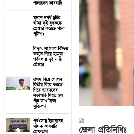
পালালেন কারবারি
মদনে দুর্ধর্ষ চুরির
ঘটনা দুই যুবককে
গ্রেপ্তার করেছে থানা
পুলিশ।
বিদ্যুৎ সংযোগ বিচ্ছিন্ন
করতে গিয়ে হামলা:
পূর্বধলায় দুই নারী
গ্রেপ্তার
প্রথম বিয়ে গোপন
দ্বিতীয় বিয়ে করতে
গিয়ে ছাত্রদলের
সভাপতি দিতে হল
পাঁচ লাখ টাকা
মুক্তিপণ।
পূর্বধলায় ইয়াবাসহ
মাদক কারবারি
জেলা প্রতিনিধিঃ
গ্রেফতার