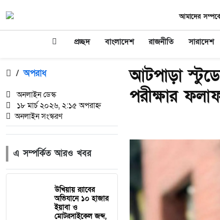
আমাদের সম্পর্ক
প্রচ্ছদ
বাংলাদেশ
রাজনীতি
সারাদেশ
আটপাড়া স্টুড
/
অপরাধ
পরীক্ষার ফল
অনলাইন ডেস্ক
১৮ মার্চ ২০২৬, ২:১৫ অপরাহ্ন
অনলাইন সংস্করণ
এ সম্পর্কিত আরও খবর
উখিয়ায় র‌্যাবের
অভিযানে ১০ হাজার
ইয়াবা ও
মোটরসাইকেল জব্দ,