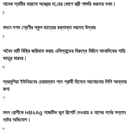
সাবেক স্বামীর ধারালো অস্ত্রের দা,য়ের কোপে স্ত্রী শাশুড়ি গুরুতর যখম।
৪
মদনে দশম শ্রেণীর স্কুল ছাত্রের রক্তাক্ত মরদেহ উদ্ধার
৫
অবৈধ মাটি বিক্রি জরিমানা করায় এসিল্যান্ডের বিরুদ্ধে মিছিল সাংবাদিকের গাড়ি
ভাংচুর মারধর।
৬
স্বরমুশিয়া ইউনিয়নের চেয়ারম্যান পদে প্রার্থী হিসেবে আলোচনায় লিপি আক্তার
রুনা
৭
মদন রোগীকে HBsAg পজেটিভ ভুল রিপোর্ট দেওয়ায় ৪ মাসের গর্বের সন্তান
নষ্টের অভিযোগ।
৮