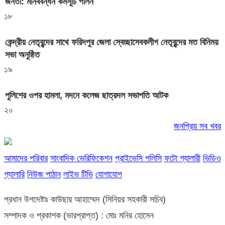
জনতা: মানববন্ধন কর্মসূচি পালন
১৮
কেন্দ্রীয় নেতৃবৃন্দের সাথে ফরিদপুর জেলা স্বেচ্ছাসেবকলীগ নেতৃবৃন্দের মত বিনিময়
সভা অনুষ্ঠিত
১৯
পুলিশের ওপর হামলা, মদনে কলেজ ছাত্রদল সভাপতি আটক
২০
জনপ্রিয় সব খবর
আমাদের পরিবার
সাংবাদিক ভেরিফিকেশন
প্রাইভেসি পলিসি
ফটো গ্যালারী
ভিডিও
গ্যালারি
নিউজ পাঠান
লাইভ টিভি
যোগাযোগ
প্রধান উপদেষ্টাঃ কাউছার আহাম্মেদ (সিনিয়র সহকারী সচিব)
সম্পাদক ও প্রকাশক (ভারপ্রাপ্ত) : মোঃ মনির হোসেন