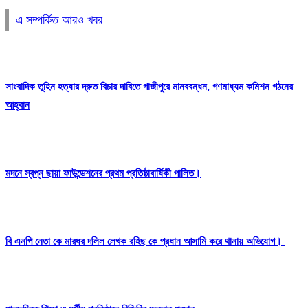
এ সম্পর্কিত আরও খবর
সাংবাদিক তুহিন হত্যার দ্রুত বিচার দাবিতে গাজীপুরে মানববন্ধন, গণমাধ্যম কমিশন গঠনের
আহ্বান
মদনে স্বপ্ন ছায়া ফাউন্ডেশনের প্রথম প্রতিষ্ঠাবার্ষিকী পালিত।
বি এনপি নেতা কে মারধর দলিল লেখক রহিছ কে প্রধান আসামি করে থানায় অভিযোগ। ‎