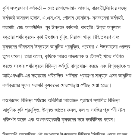
কৃষি সম্প্রসারণ কর্মকর্তা – মোঃ রাশেদুজ্জামান আজাদ, বারহাট্টা,সিনিয়র মৎস্য
কর্মকর্তা কামরুল হাসান, এ.এস.এম. গোলাম হোসাইন- সমাজসেবা কর্মকর্তা,
বারহাট্টা, মোঃ আলাউদ্দিন -যুব উন্নয়ন কর্মকর্তা, বারহাট্টা।উক্ত অনুষ্ঠানে
বক্তারা পর্যায়ক্রমে- কৃষি উৎপাদন বৃদ্ধি, নিরাপদ খাদ্য নিশ্চিতকরণ এবং
কৃষকদের জীবনমান উন্নয়নে আধুনিক প্রযুক্তি, গবেষণা ও উদ্ভাবনের গুরুত্ব
তুলে ধরেন। তারা বলেন, কৃষিকে আরও লাভজনক ও টেকসই খাতে পরিণত
করতে সরকার পর্যায়ক্রমে বিভিন্ন কর্মসূচি বাস্তবায়ন করছে এবং বিশ্বব্যাংক ও
আইএফএডি-এর সহায়তায় পরিচালিত ‘পার্টনার’ প্রকল্পের মাধ্যমে এসব আধুনিক
কার্যক্রমের সুফল সরাসরি কৃষকদের দোরগোড়ায় পৌঁছে দেয়া হচ্ছে।
কংগ্রেসের বিভিন্ন পর্যায়ের অতিথিরা আয়োজন প্রাঙ্গণে স্থাপিত বিভিন্ন
আধুনিক কৃষি প্রযুক্তি, উন্নত জাতের ফসল, ফল ও সবজির প্রদর্শনী স্টল
পরিদর্শন করেন এবং অংশগ্রহণকারী কৃষকদের সঙ্গে মতবিনিময় করেন।
দিনব্যাপী আয়োজিত এই কংগ্রেসে উপজেলার বিভিন্ন ইউনিয়ন থেকে আগত