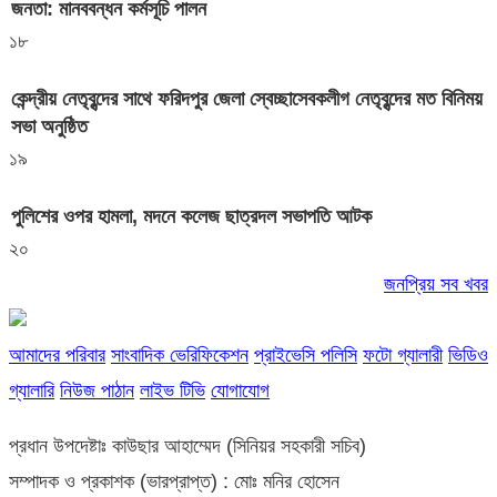
জনতা: মানববন্ধন কর্মসূচি পালন
১৮
কেন্দ্রীয় নেতৃবৃন্দের সাথে ফরিদপুর জেলা স্বেচ্ছাসেবকলীগ নেতৃবৃন্দের মত বিনিময়
সভা অনুষ্ঠিত
১৯
পুলিশের ওপর হামলা, মদনে কলেজ ছাত্রদল সভাপতি আটক
২০
জনপ্রিয় সব খবর
আমাদের পরিবার
সাংবাদিক ভেরিফিকেশন
প্রাইভেসি পলিসি
ফটো গ্যালারী
ভিডিও
গ্যালারি
নিউজ পাঠান
লাইভ টিভি
যোগাযোগ
প্রধান উপদেষ্টাঃ কাউছার আহাম্মেদ (সিনিয়র সহকারী সচিব)
সম্পাদক ও প্রকাশক (ভারপ্রাপ্ত) : মোঃ মনির হোসেন