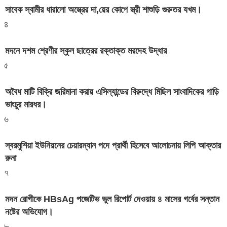
সাবেক স্বামীর ধারালো অস্ত্রের দা,য়ের কোপে স্ত্রী শাশুড়ি গুরুতর যখম।
৪
মদনে দশম শ্রেণীর স্কুল ছাত্রের রক্তাক্ত মরদেহ উদ্ধার
৫
অবৈধ মাটি বিক্রি জরিমানা করায় এসিল্যান্ডের বিরুদ্ধে মিছিল সাংবাদিকের গাড়ি
ভাংচুর মারধর।
৬
স্বরমুশিয়া ইউনিয়নের চেয়ারম্যান পদে প্রার্থী হিসেবে আলোচনায় লিপি আক্তার
রুনা
৭
মদন রোগীকে HBsAg পজেটিভ ভুল রিপোর্ট দেওয়ায় ৪ মাসের গর্বের সন্তান
নষ্টের অভিযোগ।
৮