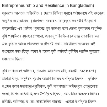
Entrepreneurship and Resilience in Bangladesh)
প্রকল্পের আওতায় পরিচালিত । দেশের বিভিন্ন স্থানে পর্যায়ক্রমে এই কংগ্রেস
অনুষ্ঠিত হয়ে আসছে ।বাংলাদেশ সরকার ও বিশ্বব্যাংকের যৌথ উদ্যোগে
বাস্তবায়িত এই পার্টনার প্রকল্পের মূল উদ্দেশ্য হলো দেশের কৃষকদের আধুনিক
কৃষি প্রযুক্তির ব্যবহার শেখানো, জলবায়ু পরিবর্তনের চ্যালেঞ্জ মোকাবিলা করা
এবং কৃষিকে আরও লাভজনক ও টেকসই করা। আয়োজিত আজকের এই
কংগ্রেসে সভাপতিত্ব করেন উপজেলা কৃষি কর্মকর্তা কৃষিবিদ শারমিন সুলতানা।
সঞ্চালনায় ছিলেন
কৃষি সম্প্রসারণ অফিসার, শাহনাজ আফরোজ মনি, বারহাট্টা, নেত্রকোণা।
তাছাড়া উক্ত অনুষ্ঠানে প্রধান অতিথি হিসেবে উপস্থিত ছিলেন – কৃষিবিদ
ড.চন্দন কুমার মহাপাত্র-প্রশিক্ষক, কৃষি সম্প্রসারণ অধিদপ্তর নেত্রকোনা
জেলা, বিশেষ অতিথি হিসেবে উপস্থিত ছিলেন, ময়মনসিংহ অঞ্চলের সিনিয়র
মনিটরিং অফিসার, ড.মোঃ সালাহউদ্দিন কায়সার। এছাড়া উপস্থিত ছিলেন