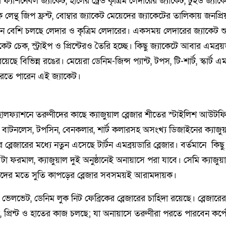
্যাশনেবল জ্যাকেট, হালের ট্রেন্ড কৃত্রিম লেদারের জ্যাকেট, টুইড জ্যাক
িক লেন্থ জিপ ফ্রন্ট, বোম্বার জ্যাকেট মেয়েদের জ্যাকেটের তালিকায় জনপ্র
ইন বেশি চলছে লেদার ও কৃত্রিম লেদারের। একসময় লেদারের জ্যাকেট শ
চেক, স্ট্রাইপ ও প্রিন্টেরও তৈরি হচ্ছে। কিছু জ্যাকেটে আবার এমব্রয়ডা
ে বিভিন্ন রঙের। মেয়েরা ডেনিম-জিন্স প্যান্ট, টপস, টি-শার্ট, স্কার্ট
ে পরতে পারেন এই জ্যাকেট।
হালফ্যাশনে তরুণীদের কাছে ক্যাজুয়াল ব্লেজার শীতের স্টাইলিশ আউটফি
ারি, বাটনলেস, টপসিন, বেনকলার, শার্ট কলারসহ অসংখ্য ডিজাইনের ক্যাজুয়
লেজারের মধ্যে নতুন এসেছে টার্টন এমব্রয়ডারি ব্লেজার। বর্তমানে কিছু 
া ফরমাল, ক্যাজুয়াল দুই অনুষ্ঠানেই অনায়াসে পরা যাবে। সেমি ক্যাজু
দের মতে সুতি কাপড়ের ব্লেজার সবসময়ই আরামদায়ক।
ভেলভেট, ডেনিম লুক নিট ফেব্রিকের ব্লেজারের চাহিদা রয়েছে। ব্লেজারে
ব্রয়ডারি, প্রিন্ট ও হাতের কাজ চলছে; যা অনায়াসে তরুণীরা পরতে পারবেন কর