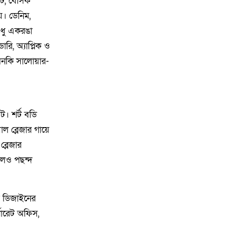
েট, বেসিক
মানসুরা আলম
িয়। ডেনিম,
৮
বি এনপি নেতা কে মারধর দলিল
ুধু একরঙা
লেখক রহিছ কে প্রধান আসামি করে
রি, অ্যাপ্লিক ও
থানায় অভিযোগ। ‎
 এমনকি সালোয়ার-
৯
পানছড়িতে শিক্ষা ও ধর্মীয় প্রতিষ্ঠানে
বিজিবির অনুদান প্রদান
ট। শর্ট বডি
১০
সবুজায়নে সেনাবাহিনীর ব্যতিক্রমী
াল ব্লেজার গায়ে
উদ্যোগ, খাগড়াছড়িতে ৩৫ হাজার
ব্লেজার
চারা বিতরণ
য়ালও পছন্দ
১১
নৌকা ডুবে যাওয়ার ঘটনায় ১৮ জন
রোহিঙ্গাকে জীবিত উদ্ধার
র ডিজাইনের
১২
দক্ষিণ গফরগাঁও উপজেলা” নয়াবাড়ি
্পোরেট অফিস,
মৌজায় অনুমোদন করায় আনন্দ