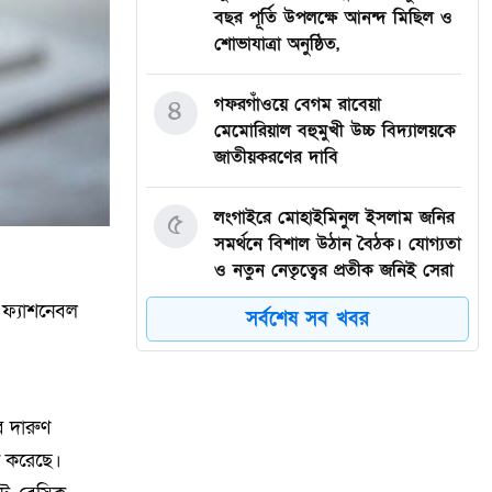
বছর পূর্তি উপলক্ষে আনন্দ মিছিল ও
শোভাযাত্রা অনুষ্ঠিত,
৪
গফরগাঁওয়ে বেগম রাবেয়া
মেমোরিয়াল বহুমুখী উচ্চ বিদ্যালয়কে
জাতীয়করণের দাবি
৫
লংগাইরে মোহাইমিনুল ইসলাম জনির
সমর্থনে বিশাল উঠান বৈঠক। যোগ্যতা
ও নতুন নেতৃত্বের প্রতীক জনিই সেরা
 ফ্যাশনেবল
সর্বশেষ সব খবর
৬
মুন্সী ছাবির উদ্দিন আহ্ম্মদ ওয়াক্ ফ
এস্টেট লামকাইন জামে মসজিদের
নতুন ব্যবস্থাপনা কমিটি গঠন:
ে দারুণ
৭
পূর্বধলায় যে বিদ্যালয়ে পড়েছেন, সেই
ইন করেছে।
বিদ্যালয়েই এমপি হিসেবে সংবর্ধিত