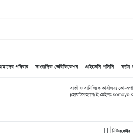
আমাদের পরিবার
সাংবাদিক ভেরিফিকেশন
প্রাইভেসি পলিসি
ফটো গ্
বার্তা ও বানিজ্যিক কার্যালয়ঃ কো-
(হোয়াটসঅ্যাপ) ই-মেইলঃ somoy
নিউজলেটার