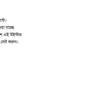
১৭
কালিয়াকৈরে স্কুলের পাশে পৌরসভার
ময়লার ভাগাড়: স্বাস্থ্য ঝুঁকিতে
ান্ট।
শিক্ষার্থীরা
ওয়া যাচ্ছে
১৮
উখিয়ায় বিজিবির অভিযানে
িশ এই উইন্টার
মিয়ানমারে পাচারকালে ইউরিয়া সার
 সেট করুন।
ও ইজিবাইক জব্দ, আটক ১
১৯
টেকনাফে র‍্যাবের অভিযানে ৭ বছরের
সাজাপ্রাপ্ত পলাতক মাদক মামলার
আসামি গ্রেফতার
২০
নেত্রকোনায় দুই হাজার পিস ইয়াবাসহ
কুখ্যাত মাদক কারবারি আটক