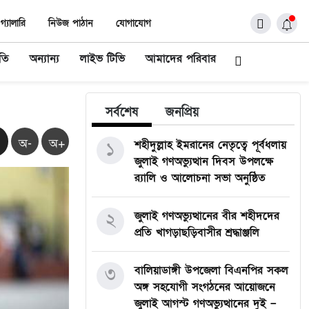
গ্যালারি
নিউজ পাঠান
যোগাযোগ
ীতি
অন্যান্য
লাইভ টিভি
আমাদের পরিবার
সর্বশেষ
জনপ্রিয়
অ-
অ+
১
শহীদুল্লাহ ইমরানের নেতৃত্বে পূর্বধলায়
জুলাই গণঅভ্যুত্থান দিবস উপলক্ষে
র‍্যালি ও আলোচনা সভা অনুষ্ঠিত
২
জুলাই গণঅভ্যুত্থানের বীর শহীদদের
প্রতি খাগড়াছড়িবাসীর শ্রদ্ধাঞ্জলি
৩
বালিয়াডাঙ্গী উপজেলা বিএনপির সকল
অঙ্গ সহযোগী সংগঠনের আয়োজনে
জুলাই আগস্ট গণঅভ্যুত্থানের দুই –