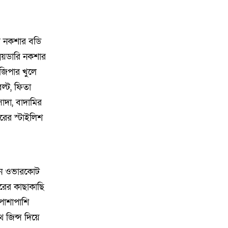
মিছিল
১৩
বালিয়াডাঙ্গীতে বিএনপি স্বেচ্ছাসেবক
ারি নকশার বডি
দলের কর্মী সভা অনুষ্ঠিত
্রয়ডারি নকশার
জিপার খুলে
১৪
গেজেট বাস্তবায়নের দাবি: ১৪৩ নং
ল্ট, ফিতা
নয়াবাড়ি মৌজাতেই দক্ষিণ গফরগাঁও
াদা, বাদামির
উপজেলার প্রশাসনিক কার্যালয়
স্থাপনের জোর দাবি
রের স্টাইলিশ
১৫
নয়াবাড়ীতে ‘দক্ষিণ গফরগাঁও
উপজেলা সদর’ বাস্তবায়নের দাবিতে
মানববন্ধ
রেন ওভারকোট
মরের কাছাকাছি
১৬
শিক্ষার্থীদের পাশে নিয়ে বারহাট্টায়
 পাশাপাশি
সচেতনামূলক মাদকবিরোধী
 জিন্স দিয়ে
ক্যাম্পেইন অনুষ্ঠিত