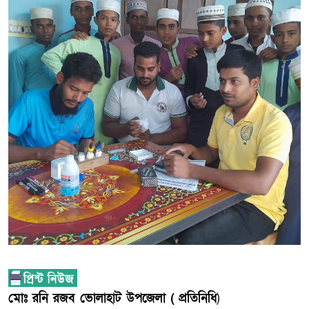
মোঃ রনি রজব ভোলাহাট উপজেলা ( প্রতিনিধি
)