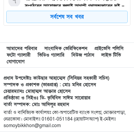
৭
সংগঠনের আয়োজনে জুলাই আগস্ট গণঅভ্যুত্থানের দুই –
বছর পূর্তি উপলক্ষে আনন্দ মিছিল ও শোভাযাত্রা অনুষ্ঠিত,
সর্বশেষ সব খবর
৮
গফরগাঁওয়ে বেগম রাবেয়া মেমোরিয়াল বহুমুখী উচ্চ
বিদ্যালয়কে জাতীয়করণের দাবি
আমাদের পরিবার
সাংবাদিক ভেরিফিকেশন
প্রাইভেসি পলিসি
৯
লংগাইরে মোহাইমিনুল ইসলাম জনির সমর্থনে বিশাল
ফটো গ্যালারী
ভিডিও গ্যালারি
নিউজ পাঠান
লাইভ টিভি
উঠান বৈঠক। যোগ্যতা ও নতুন নেতৃত্বের প্রতীক জনিই
যোগাযোগ
সেরা
প্রধান উপদেষ্টাঃ কাউছার আহাম্মেদ (সিনিয়র সহকারী সচিব)
১০
মুন্সী ছাবির উদ্দিন আহ্ম্মদ ওয়াক্ ফ এস্টেট লামকাইন
সম্পাদক ও প্রকাশক (ভারপ্রাপ্ত) : মোঃ মনির হোসেন
চেয়ারম্যানঃ মোহাম্মদ আক্তার হোসেন
জামে মসজিদের নতুন ব্যবস্থাপনা কমিটি গঠন:
প্রতিষ্ঠাতা ও সিইওঃ ডি. কৃষিবিদ সাঈম সারোয়ার
বার্তা সম্পাদক: মোঃ আদিলুর রহমান
১১
পূর্বধলায় যে বিদ্যালয়ে পড়েছেন, সেই বিদ্যালয়েই এমপি
বার্তা ও বানিজ্যিক কার্যালয়ঃ কো-অপারেটিভ ব্যাংক সংলগ্ন, মোক্তারপাড়া,
হিসেবে সংবর্ধিত মানসুরা আলম
নেত্রকোনা। মোবাইলঃ 01601-051184 (হোয়াটসঅ্যাপ) ই-মেইলঃ
somoybikkhon@gmail.com
১২
বি এনপি নেতা কে মারধর দলিল লেখক রহিছ কে প্রধান