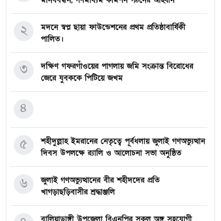
মানববন্ধন, গণমাধ্যম কমিশন গঠনের আহ্বান
২
মদনে স্বপ্ন ছায়া ফাউন্ডেশনের প্রথম প্রতিষ্ঠাবার্ষিকী
পালিত।
৩
দক্ষিণ গফরগাঁওয়ের পাগলায় জমি সংক্রান্ত বিরোধের
জেরে যুবককে পিটিয়ে জখম
৪
৫
শহীদুল্লাহ ইমরানের নেতৃত্বে পূর্বধলায় জুলাই গণঅভ্যুত্থান
দিবস উপলক্ষে র‍্যালি ও আলোচনা সভা অনুষ্ঠিত
৬
জুলাই গণঅভ্যুত্থানের বীর শহীদদের প্রতি
খাগড়াছড়িবাসীর শ্রদ্ধাঞ্জলি
বালিয়াডাঙ্গী উপজেলা বিএনপির সকল অঙ্গ সহযোগী