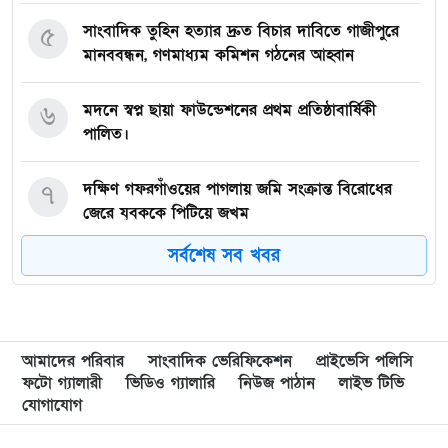
৫
সাংবাদিক তুহিন হত্যার দ্রুত বিচার দাবিতে গাজীপুরে
মানববন্ধন, গণমাধ্যম কমিশন গঠনের আহ্বান
৬
মদনে স্বপ্ন ছায়া ফাউন্ডেশনের প্রথম প্রতিষ্ঠাবার্ষিকী
পালিত।
৭
দক্ষিণ গফরগাঁওয়ের পাগলায় জমি সংক্রান্ত বিরোধের
জেরে যুবককে পিটিয়ে জখম
সর্বশেষ সব খবর
৮
৯
শহীদুল্লাহ ইমরানের নেতৃত্বে পূর্বধলায় জুলাই গণঅভ্যুত্থান
আমাদের পরিবার
সাংবাদিক ভেরিফিকেশন
প্রাইভেসি পলিসি
দিবস উপলক্ষে র‍্যালি ও আলোচনা সভা অনুষ্ঠিত
ফটো গ্যালারী
ভিডিও গ্যালারি
নিউজ পাঠান
লাইভ টিভি
যোগাযোগ
১০
জুলাই গণঅভ্যুত্থানের বীর শহীদদের প্রতি
খাগড়াছড়িবাসীর শ্রদ্ধাঞ্জলি