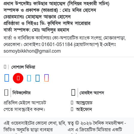
প্রধান উপদেষ্টাঃ কাউছার আহাম্মেদ (সিনিয়র সহকারী সচিব)
সম্পাদক ও প্রকাশক (ভারপ্রাপ্ত) : মোঃ মনির হোসেন
১১
বালিয়াডাঙ্গী উপজেলা বিএনপির সকল অঙ্গ সহযোগী
চেয়ারম্যানঃ মোহাম্মদ আক্তার হোসেন
সংগঠনের আয়োজনে জুলাই আগস্ট গণঅভ্যুত্থানের দুই –
প্রতিষ্ঠাতা ও সিইওঃ ডি. কৃষিবিদ সাঈম সারোয়ার
বছর পূর্তি উপলক্ষে আনন্দ মিছিল ও শোভাযাত্রা অনুষ্ঠিত,
বার্তা সম্পাদক: মোঃ আদিলুর রহমান
বার্তা ও বানিজ্যিক কার্যালয়ঃ কো-অপারেটিভ ব্যাংক সংলগ্ন, মোক্তারপাড়া,
নেত্রকোনা। মোবাইলঃ 01601-051184 (হোয়াটসঅ্যাপ) ই-মেইলঃ
১২
গফরগাঁওয়ে বেগম রাবেয়া মেমোরিয়াল বহুমুখী উচ্চ
somoybikkhon@gmail.com
বিদ্যালয়কে জাতীয়করণের দাবি
সোশ্যাল মিডিয়া
১৩
লংগাইরে মোহাইমিনুল ইসলাম জনির সমর্থনে বিশাল
উঠান বৈঠক। যোগ্যতা ও নতুন নেতৃত্বের প্রতীক জনিই
সেরা
নিউজলেটার
মোবাইল অ্যাপস
১৪
মুন্সী ছাবির উদ্দিন আহ্ম্মদ ওয়াক্ ফ এস্টেট লামকাইন
প্রতিদিন মেইলে আপডেট
অ্যান্ড্রয়েড
জামে মসজিদের নতুন ব্যবস্থাপনা কমিটি গঠন:
পেতে সাবস্ক্রাইব করুন।
আইফোন
এই ওয়েবসাইটের কোনো লেখা, ছবি,
স্বত্ব © ২০২৬ দৈনিক সময়বীক্ষণ -
১৫
পূর্বধলায় যে বিদ্যালয়ে পড়েছেন, সেই বিদ্যালয়েই এমপি
ভিডিও অনুমতি ছাড়া ব্যবহার
এস এ ক্রিয়েটিভ মিডিয়ার একটি
হিসেবে সংবর্ধিত মানসুরা আলম