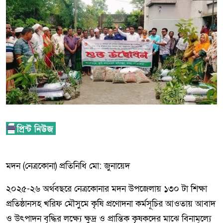
মদন (নেত্রকোনা) প্রতিনিধি মো: জুনায়েদ
২০২৫-২৬ অর্থবছরে নেত্রকোনার মদন উপজেলায় ১৩০ টা শিক্ষা
প্রতিষ্ঠানসহ খরিফ মৌসুমে কৃষি প্রণোদনা কর্মসূচির আওতায় আবাদ
ও উৎপাদন বৃদ্ধির লক্ষ্যে ক্ষুদ্র ও প্রান্তিক কৃষকদের মাঝে বিনামূল্যে