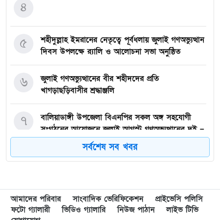
৪
শহীদুল্লাহ ইমরানের নেতৃত্বে পূর্বধলায় জুলাই গণঅভ্যুত্থান
৫
দিবস উপলক্ষে র‍্যালি ও আলোচনা সভা অনুষ্ঠিত
জুলাই গণঅভ্যুত্থানের বীর শহীদদের প্রতি
৬
খাগড়াছড়িবাসীর শ্রদ্ধাঞ্জলি
বালিয়াডাঙ্গী উপজেলা বিএনপির সকল অঙ্গ সহযোগী
৭
সংগঠনের আয়োজনে জুলাই আগস্ট গণঅভ্যুত্থানের দুই –
বছর পূর্তি উপলক্ষে আনন্দ মিছিল ও শোভাযাত্রা অনুষ্ঠিত,
সর্বশেষ সব খবর
গফরগাঁওয়ে বেগম রাবেয়া মেমোরিয়াল বহুমুখী উচ্চ
৮
বিদ্যালয়কে জাতীয়করণের দাবি
আমাদের পরিবার
সাংবাদিক ভেরিফিকেশন
প্রাইভেসি পলিসি
লংগাইরে মোহাইমিনুল ইসলাম জনির সমর্থনে বিশাল
৯
ফটো গ্যালারী
ভিডিও গ্যালারি
নিউজ পাঠান
লাইভ টিভি
উঠান বৈঠক। যোগ্যতা ও নতুন নেতৃত্বের প্রতীক জনিই