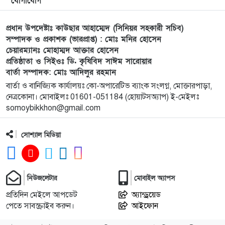
যোগাযোগ
সেরা
প্রধান উপদেষ্টাঃ কাউছার আহাম্মেদ (সিনিয়র সহকারী সচিব)
মুন্সী ছাবির উদ্দিন আহ্ম্মদ ওয়াক্ ফ এস্টেট লামকাইন
১০
সম্পাদক ও প্রকাশক (ভারপ্রাপ্ত) : মোঃ মনির হোসেন
চেয়ারম্যানঃ মোহাম্মদ আক্তার হোসেন
জামে মসজিদের নতুন ব্যবস্থাপনা কমিটি গঠন:
প্রতিষ্ঠাতা ও সিইওঃ ডি. কৃষিবিদ সাঈম সারোয়ার
বার্তা সম্পাদক: মোঃ আদিলুর রহমান
পূর্বধলায় যে বিদ্যালয়ে পড়েছেন, সেই বিদ্যালয়েই এমপি
১১
বার্তা ও বানিজ্যিক কার্যালয়ঃ কো-অপারেটিভ ব্যাংক সংলগ্ন, মোক্তারপাড়া,
হিসেবে সংবর্ধিত মানসুরা আলম
নেত্রকোনা। মোবাইলঃ 01601-051184 (হোয়াটসঅ্যাপ) ই-মেইলঃ
somoybikkhon@gmail.com
বি এনপি নেতা কে মারধর দলিল লেখক রহিছ কে প্রধান
১২
আসামি করে থানায় অভিযোগ। ‎
সোশ্যাল মিডিয়া
পানছড়িতে শিক্ষা ও ধর্মীয় প্রতিষ্ঠানে বিজিবির অনুদান
১৩
প্রদান
নিউজলেটার
মোবাইল অ্যাপস
প্রতিদিন মেইলে আপডেট
অ্যান্ড্রয়েড
সবুজায়নে সেনাবাহিনীর ব্যতিক্রমী উদ্যোগ,
১৪
পেতে সাবস্ক্রাইব করুন।
আইফোন
খাগড়াছড়িতে ৩৫ হাজার চারা বিতরণ