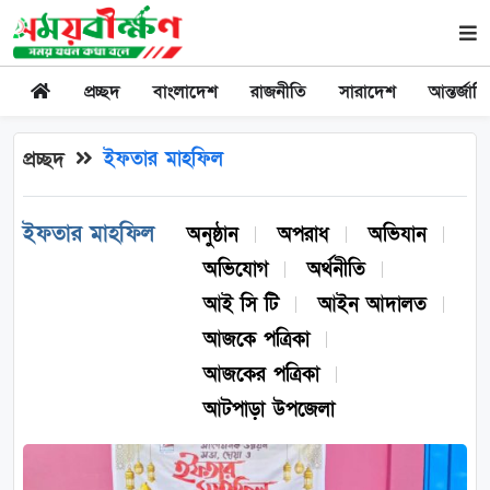
প্রচ্ছদ
বাংলাদেশ
রাজনীতি
সারাদেশ
আন্তর্জাত
ইফতার মাহফিল
প্রচ্ছদ
ইফতার মাহফিল
অনুষ্ঠান
অপরাধ
অভিযান
অভিযোগ
অর্থনীতি
আই সি টি
আইন আদালত
আজকে পত্রিকা
আজকের পত্রিকা
আটপাড়া উপজেলা