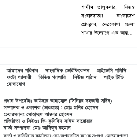
শামীম তালুকদার, নিজস্ব
সংবাদদাতাঃ বাংলাদেশ
প্রেসক্লাব, নেত্রকোণা জেলা
শাখার উদ্যোগে এক আন্তরিক
ও সৌহার্দ্যপূর্ণ পরিবেশে
সাংগঠনিক উন্নয়ন সভা, দোয়া
ও ইফতার মাহফিল অনুষ্ঠিত
হয়েছে। অনুষ্ঠানে প্রধান
আমাদের পরিবার
সাংবাদিক ভেরিফিকেশন
প্রাইভেসি পলিসি
অতিথি হিসেবে…
ফটো গ্যালারী
ভিডিও গ্যালারি
নিউজ পাঠান
লাইভ টিভি
যোগাযোগ
প্রধান উপদেষ্টাঃ কাউছার আহাম্মেদ (সিনিয়র সহকারী সচিব)
সম্পাদক ও প্রকাশক (ভারপ্রাপ্ত) : মোঃ মনির হোসেন
চেয়ারম্যানঃ মোহাম্মদ আক্তার হোসেন
প্রতিষ্ঠাতা ও সিইওঃ ডি. কৃষিবিদ সাঈম সারোয়ার
বার্তা সম্পাদক: মোঃ আদিলুর রহমান
বার্তা ও বানিজ্যিক কার্যালয়ঃ কো-অপারেটিভ ব্যাংক সংলগ্ন, মোক্তারপাড়া,