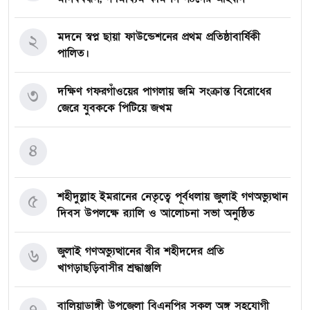
মদনে স্বপ্ন ছায়া ফাউন্ডেশনের প্রথম প্রতিষ্ঠাবার্ষিকী
২
পালিত।
দক্ষিণ গফরগাঁওয়ের পাগলায় জমি সংক্রান্ত বিরোধের
৩
জেরে যুবককে পিটিয়ে জখম
৪
শহীদুল্লাহ ইমরানের নেতৃত্বে পূর্বধলায় জুলাই গণঅভ্যুত্থান
৫
দিবস উপলক্ষে র‍্যালি ও আলোচনা সভা অনুষ্ঠিত
জুলাই গণঅভ্যুত্থানের বীর শহীদদের প্রতি
৬
খাগড়াছড়িবাসীর শ্রদ্ধাঞ্জলি
বালিয়াডাঙ্গী উপজেলা বিএনপির সকল অঙ্গ সহযোগী