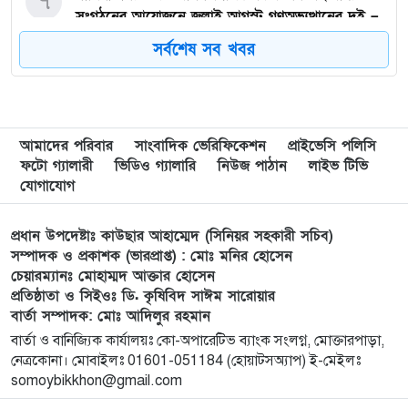
৭
সংগঠনের আয়োজনে জুলাই আগস্ট গণঅভ্যুত্থানের দুই –
বছর পূর্তি উপলক্ষে আনন্দ মিছিল ও শোভাযাত্রা অনুষ্ঠিত,
সর্বশেষ সব খবর
গফরগাঁওয়ে বেগম রাবেয়া মেমোরিয়াল বহুমুখী উচ্চ
৮
বিদ্যালয়কে জাতীয়করণের দাবি
আমাদের পরিবার
সাংবাদিক ভেরিফিকেশন
প্রাইভেসি পলিসি
লংগাইরে মোহাইমিনুল ইসলাম জনির সমর্থনে বিশাল
৯
ফটো গ্যালারী
ভিডিও গ্যালারি
নিউজ পাঠান
লাইভ টিভি
উঠান বৈঠক। যোগ্যতা ও নতুন নেতৃত্বের প্রতীক জনিই
যোগাযোগ
সেরা
প্রধান উপদেষ্টাঃ কাউছার আহাম্মেদ (সিনিয়র সহকারী সচিব)
মুন্সী ছাবির উদ্দিন আহ্ম্মদ ওয়াক্ ফ এস্টেট লামকাইন
১০
সম্পাদক ও প্রকাশক (ভারপ্রাপ্ত) : মোঃ মনির হোসেন
চেয়ারম্যানঃ মোহাম্মদ আক্তার হোসেন
জামে মসজিদের নতুন ব্যবস্থাপনা কমিটি গঠন:
প্রতিষ্ঠাতা ও সিইওঃ ডি. কৃষিবিদ সাঈম সারোয়ার
বার্তা সম্পাদক: মোঃ আদিলুর রহমান
পূর্বধলায় যে বিদ্যালয়ে পড়েছেন, সেই বিদ্যালয়েই এমপি
১১
বার্তা ও বানিজ্যিক কার্যালয়ঃ কো-অপারেটিভ ব্যাংক সংলগ্ন, মোক্তারপাড়া,
হিসেবে সংবর্ধিত মানসুরা আলম
নেত্রকোনা। মোবাইলঃ 01601-051184 (হোয়াটসঅ্যাপ) ই-মেইলঃ
somoybikkhon@gmail.com
বি এনপি নেতা কে মারধর দলিল লেখক রহিছ কে প্রধান
১২