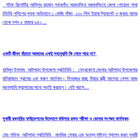
স্টাফ রিপোর্টার আদিলুর রহমান গফরগাঁও ময়মনসিংহ ময়মনসিংহে জেলা গোয়েন্দা শাখা
(ডিবি) পুলিশের পৃথক অভিযানে ১ কেজি গাঁজা, ১৩০ পিস ইয়াবা ট্যাবলেট ও জুয়ার আসর
থেকে নগদ ৫ হাজার ৯৪০…
একটি জীবন বাঁচাতে আমাদের একটু সহানুভূতি কি পেতে পারে না?
হাবিবুল ইসলাম আটপাড়া উপজেলা প্রতিনিধি : নেত্রকোণা জেলার আটপাড়া উপজেলার
বানিয়াজান গ্রামের এক করুণ আর্তনাদ। দিনমজুর বাচ্ছু মিয়ার স্ত্রী আলেহা বেগম আজ
মরণব্যাধি ক্যান্সারের সাথে লড়াই করছেন। যেই বয়সে…
সুখারী রক্তবিন্দু ফাউন্ডেশনের উদ্যোগে বাউসায় রক্ত পরীক্ষা ও ডোনার সংগ্রহ কার্যক্রম
মোঃ শফিক আটপাড়া প্রতিনিধি মানবিক সেবায় এক অনন্য দৃষ্টান্ত স্থাপন করল সুখারী