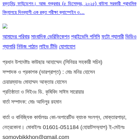
রক্তবিন্দু ফাউন্ডেশন। আজ শুক্রবার (৫ ডিসেম্বর, ২০২৫) বাউসা সরকারী প্রাথমিক
বিদ্যালয়ে দিনব্যাপী এক রক্ত পরীক্ষা ক্যাম্পেইন ও…
আমাদের পরিবার
সাংবাদিক ভেরিফিকেশন
প্রাইভেসি পলিসি
ফটো গ্যালারী
ভিডিও
গ্যালারি
নিউজ পাঠান
লাইভ টিভি
যোগাযোগ
প্রধান উপদেষ্টাঃ কাউছার আহাম্মেদ (সিনিয়র সহকারী সচিব)
সম্পাদক ও প্রকাশক (ভারপ্রাপ্ত) : মোঃ মনির হোসেন
চেয়ারম্যানঃ মোহাম্মদ আক্তার হোসেন
প্রতিষ্ঠাতা ও সিইওঃ ডি. কৃষিবিদ সাঈম সারোয়ার
বার্তা সম্পাদক: মোঃ আদিলুর রহমান
বার্তা ও বানিজ্যিক কার্যালয়ঃ কো-অপারেটিভ ব্যাংক সংলগ্ন, মোক্তারপাড়া,
নেত্রকোনা। মোবাইলঃ 01601-051184 (হোয়াটসঅ্যাপ) ই-মেইলঃ
somoybikkhon@gmail.com