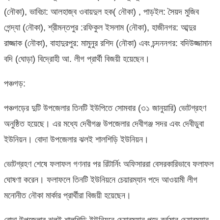
(নৌকা), ভাবিচা: আলহাজ্ব ওবায়দুল হক( নৌকা) , পাড়ইল: সৈয়দ মুজিব
গেন্দ্যা (নৌকা), শ্রীমন্তপুর :রফিকুল ইসলাম (নৌকা), হাজীনগর: আব্দুর
রাজ্জাক (নৌকা), বাহাদুরপুর: মামুনুর রশিদ (নৌকা) এবং চন্দননগর: বদিউজ্জামান
বদি (ঘোড়া) বিদ্রোহী আ. লীগ প্রার্থী বিজয়ী হয়েছেন।
পঞ্চগড়:
পঞ্চগড়ের দুটি উপজেলার তিনটি ইউপিতে সোমবার (৩১ জানুয়ারি) ভোটগ্রহণ
অনুষ্ঠিত হয়েছে। এর মধ্যে দেবীগঞ্জ উপজেলার দেবীগঞ্জ সদর এবং দেবীডুবা
ইউনিয়ন। বোদা উপজেলার ঝলই শালশিড়ি ইউনিয়ন।
ভোটগ্রহণ শেষে ফলাফল গণনার পর রিটার্নিং অফিসাররা বেসরকারিভাবে ফলাফল
ঘোষণা করেন। ফলাফলে তিনটি ইউনিয়নে চেয়ারম্যান পদে আওয়ামী লীগ
মনোনীত নৌকা মার্কার প্রার্থীরা বিজয়ী হয়েছেন।