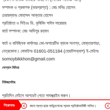
সম্পাদক ও প্রকাশক (ভারপ্রাপ্ত) : মোঃ মনির হোসেন
চেয়ারম্যানঃ মোহাম্মদ আক্তার হোসেন
প্রতিষ্ঠাতা ও সিইওঃ ডি. কৃষিবিদ সাঈম সারোয়ার
বার্তা সম্পাদক: মোঃ আদিলুর রহমান
বার্তা ও বানিজ্যিক কার্যালয়ঃ কো-অপারেটিভ ব্যাংক সংলগ্ন, মোক্তারপাড়া,
নেত্রকোনা। মোবাইলঃ 01601-051184 (হোয়াটসঅ্যাপ) ই-মেইলঃ
somoybikkhon@gmail.com
সোশ্যাল মিডিয়া
নিউজলেটার
প্রতিদিন মেইলে আপডেট পেতে সাবস্ক্রাইব করুন।
শিরোনামঃ
মদনে স্বপ্ন ছায়া ফাউন্ডেশনের প্রথম প্রতিষ্ঠাবার্ষিকী পালিত।
দক্ষিণ গফরগাঁওয়ে
❮
❮