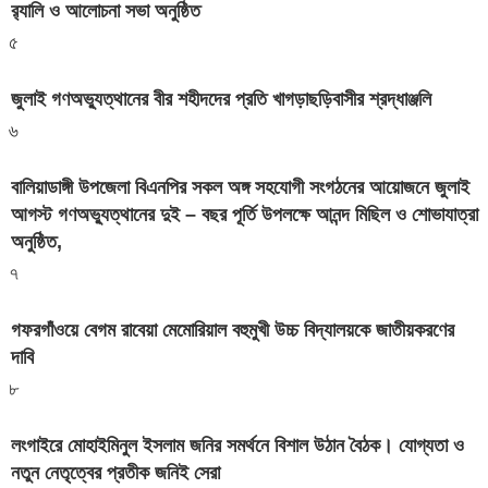
র‍্যালি ও আলোচনা সভা অনুষ্ঠিত
৫
জুলাই গণঅভ্যুত্থানের বীর শহীদদের প্রতি খাগড়াছড়িবাসীর শ্রদ্ধাঞ্জলি
৬
বালিয়াডাঙ্গী উপজেলা বিএনপির সকল অঙ্গ সহযোগী সংগঠনের আয়োজনে জুলাই
আগস্ট গণঅভ্যুত্থানের দুই – বছর পূর্তি উপলক্ষে আনন্দ মিছিল ও শোভাযাত্রা
অনুষ্ঠিত,
৭
গফরগাঁওয়ে বেগম রাবেয়া মেমোরিয়াল বহুমুখী উচ্চ বিদ্যালয়কে জাতীয়করণের
দাবি
৮
লংগাইরে মোহাইমিনুল ইসলাম জনির সমর্থনে বিশাল উঠান বৈঠক। যোগ্যতা ও
নতুন নেতৃত্বের প্রতীক জনিই সেরা