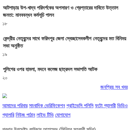
আটপাড়ায় উপ-খাদ্য পরিদর্শকের অপসারণ ও গ্রেপ্তারের দাবিতে উত্তাল
জনতা: মানববন্ধন কর্মসূচি পালন
১৮
কেন্দ্রীয় নেতৃবৃন্দের সাথে ফরিদপুর জেলা স্বেচ্ছাসেবকলীগ নেতৃবৃন্দের মত বিনিময়
সভা অনুষ্ঠিত
১৯
পুলিশের ওপর হামলা, মদনে কলেজ ছাত্রদল সভাপতি আটক
২০
জনপ্রিয় সব খবর
আমাদের পরিবার
সাংবাদিক ভেরিফিকেশন
প্রাইভেসি পলিসি
ফটো গ্যালারী
ভিডিও
গ্যালারি
নিউজ পাঠান
লাইভ টিভি
যোগাযোগ
প্রধান উপদেষ্টাঃ কাউছার আহাম্মেদ (সিনিয়র সহকারী সচিব)