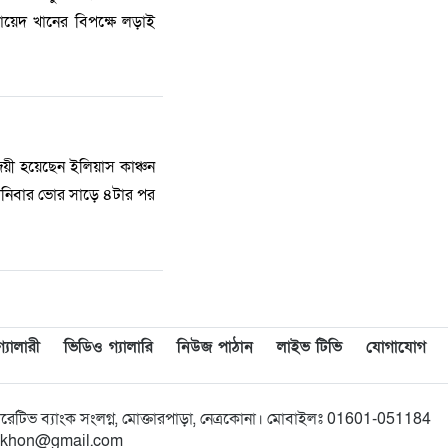
ায়েদ খানের বিপক্ষে লড়াই
 জয়ী হয়েছেন ইলিয়াস কাঞ্চন
শনিবার ভোর সাড়ে ৪টার পর
যালারী
ভিডিও গ্যালারি
নিউজ পাঠান
লাইভ টিভি
যোগাযোগ
অপারেটিভ ব্যাংক সংলগ্ন, মোক্তারপাড়া, নেত্রকোনা। মোবাইলঃ 01601-051184
bikkhon@gmail.com