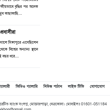
াটকীয়ভাবে বৃদ্ধির পর অনেক
 খুব কাছাকাছি…
প্রবাসীরা
সালে সিঙ্গাপুরে এসেছিলেন
 বিশ্বের অন্যান্য স্থানে
ুই বছর ধরে…
যালারী
ভিডিও গ্যালারি
নিউজ পাঠান
লাইভ টিভি
যোগাযোগ
অপারেটিভ ব্যাংক সংলগ্ন, মোক্তারপাড়া, নেত্রকোনা। মোবাইলঃ 01601-051184
bikkhon@gmail.com