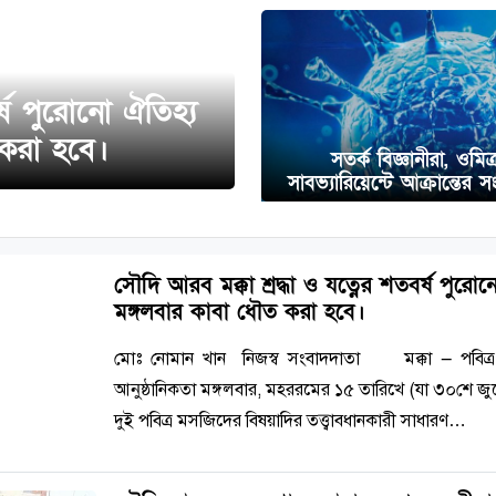
র্ষ পুরোনো ঐতিহ্য
 করা হবে।
সতর্ক বিজ্ঞানীরা, ওমিক
সাবভ্যারিয়েন্টে আক্রান্তের স
সৌদি আরব মক্কা শ্রদ্ধা ও যত্নের শতবর্ষ পুরো
মঙ্গলবার কাবা ধৌত করা হবে।
মোঃ নোমান খান নিজস্ব সংবাদদাতা মক্কা — পবিত্র 
আনুষ্ঠানিকতা মঙ্গলবার, মহররমের ১৫ তারিখে (যা ৩০শে জুন
দুই পবিত্র মসজিদের বিষয়াদির তত্ত্বাবধানকারী সাধারণ…