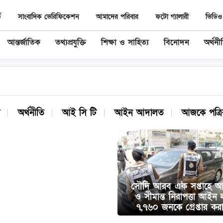
ে
সাংবাদিক ভেরিফিকেশন
আমাদের পরিবার
ফটো গ্যালারী
ভিডিও 
আন্তর্জাতিক
তথ্যপ্রযুক্তি
শিক্ষা ও সাহিত্য
বিনোদন
অর্থনী
অর্থনীতি
আই সি টি
আইন আদালত
আজকে পত্রি
সৌদি আরব এক সপ্তাহে আব
ও সীমান্ত নিরাপত্তা আইন 
৭,৭৬০ জনকে গ্রেপ্তার কর