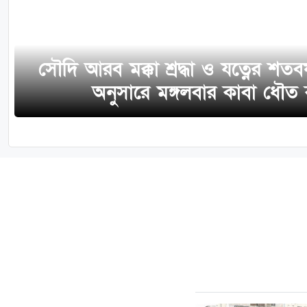
সৌদি আরব মক্কা শ্রদ্ধা ও যত্নের শতব
অনুসারে মঙ্গলবার কাবা ধৌত