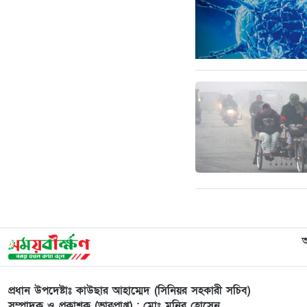
প্রধান উপদেষ্টাঃ কাউছার আহাম্মেদ (সিনিয়র সহকারী সচিব)
সম্পাদক ও প্রকাশক (ভারপ্রাপ্ত) : মোঃ মনির হোসেন