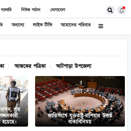
গ্যালারি
নিউজ পাঠান
যোগাযোগ
তি
অন্যান্য
লাইভ টিভি
আমাদের পরিবার
কা
আজকের পত্রিকা
আটপাড়া উপজেলা
াসন, শ্রম
লঙ্ঘনকারী
জাতিসংঘে যুক্তরাষ্ট্র-রাশিয়ার উত্তপ্ত
া হয়েছে।
বাক্যবিনিময়