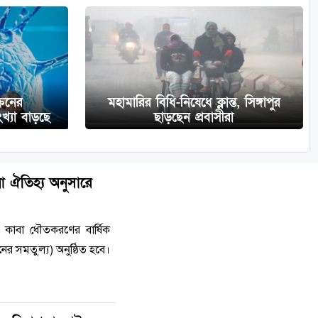
্রনের
মহামারির বিধি-নিষেধে ক্লান্ত, সিঙ্গাপুর
ংখ্যা বাড়ছে
ছাড়ছেন প্রবাসীরা
নো ঐতিহ্য অনুসারে
কাবা ধৌতকরণের বার্ষিক
ের সমতুল্য) অনুষ্ঠিত হবে।