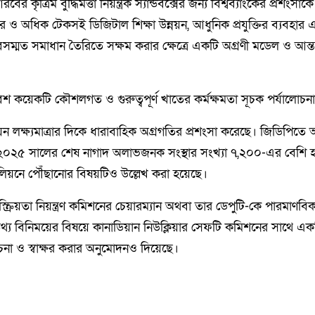
আরবের কৃত্রিম বুদ্ধিমত্তা নিয়ন্ত্রক স্যান্ডবক্সের জন্য বিশ্বব্যাংকের প্রশংসাক
র ও অধিক টেকসই ডিজিটাল শিক্ষা উন্নয়ন, আধুনিক প্রযুক্তির ব্যবহার এ
তবসম্মত সমাধান তৈরিতে সক্ষম করার ক্ষেত্রে একটি অগ্রণী মডেল ও আন্তর্জ
ভা বেশ কয়েকটি কৌশলগত ও গুরুত্বপূর্ণ খাতের কর্মক্ষমতা সূচক পর্যালোচ
 লক্ষ্যমাত্রার দিকে ধারাবাহিক অগ্রগতির প্রশংসা করেছে। জিডিপিত
ি, ২০২৫ সালের শেষ নাগাদ অলাভজনক সংস্থার সংখ্যা ৭,২০০-এর বেশি 
িলিয়নে পৌঁছানোর বিষয়টিও উল্লেখ করা হয়েছে।
্ক্রিয়তা নিয়ন্ত্রণ কমিশনের চেয়ারম্যান অথবা তার ডেপুটি-কে পারমাণবি
েত্রে তথ্য বিনিময়ের বিষয়ে কানাডিয়ান নিউক্লিয়ার সেফটি কমিশনের সাথে এ
া ও স্বাক্ষর করার অনুমোদনও দিয়েছে।