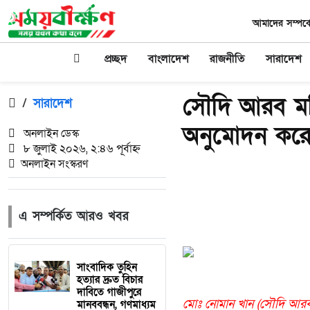
আমাদের সম্পর্ক
প্রচ্ছদ
বাংলাদেশ
রাজনীতি
সারাদেশ
সৌদি আরব মন্ত্
/
সারাদেশ
অনুমোদন করে
অনলাইন ডেস্ক
৮ জুলাই ২০২৬, ২:৪৬ পূর্বাহ্ন
অনলাইন সংস্করণ
এ সম্পর্কিত আরও খবর
সাংবাদিক তুহিন
হত্যার দ্রুত বিচার
দাবিতে গাজীপুরে
মোঃ নোমান খান (সৌদি আরব 
মানববন্ধন, গণমাধ্যম