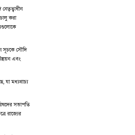
৮
গফরগাঁওয়ে বেগম রাবেয়া
নেতৃত্বাধীন
মেমোরিয়াল বহুমুখী উচ্চ বিদ্যালয়কে
জাতীয়করণের দাবি
 চালু করা
্যগুলোকে
৯
লংগাইরে মোহাইমিনুল ইসলাম জনির
সমর্থনে বিশাল উঠান বৈঠক। যোগ্যতা
ও নতুন নেতৃত্বের প্রতীক জনিই সেরা
়ন সূচকে সৌদি
উন্নয়ন এবং
১০
মুন্সী ছাবির উদ্দিন আহ্ম্মদ ওয়াক্ ফ
এস্টেট লামকাইন জামে মসজিদের
নতুন ব্যবস্থাপনা কমিটি গঠন:
 যা মধ্যপ্রাচ্য
১১
পূর্বধলায় যে বিদ্যালয়ে পড়েছেন, সেই
বিদ্যালয়েই এমপি হিসেবে সংবর্ধিত
 পরিষদের সভাপতি
মানসুরা আলম
রে রাজ্যের
১২
বি এনপি নেতা কে মারধর দলিল
লেখক রহিছ কে প্রধান আসামি করে