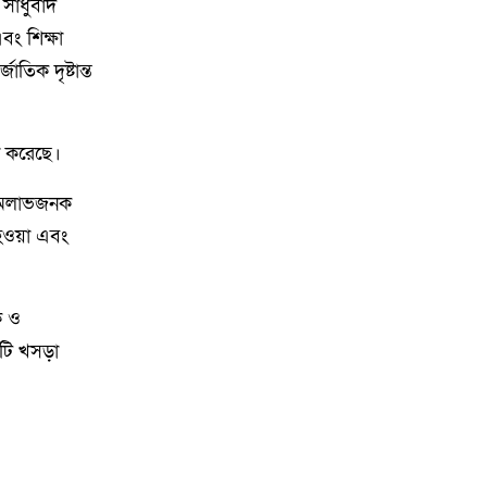
ে সাধুবাদ
থানায় অভিযোগ। ‎
বং শিক্ষা
াতিক দৃষ্টান্ত
১৩
পানছড়িতে শিক্ষা ও ধর্মীয় প্রতিষ্ঠানে
বিজিবির অনুদান প্রদান
না করেছে।
১৪
সবুজায়নে সেনাবাহিনীর ব্যতিক্রমী
উদ্যোগ, খাগড়াছড়িতে ৩৫ হাজার
ে অলাভজনক
চারা বিতরণ
হওয়া এবং
১৫
নৌকা ডুবে যাওয়ার ঘটনায় ১৮ জন
রোহিঙ্গাকে জীবিত উদ্ধার
ক ও
কটি খসড়া
১৬
দক্ষিণ গফরগাঁও উপজেলা” নয়াবাড়ি
মৌজায় অনুমোদন করায় আনন্দ
মিছিল
১৭
বালিয়াডাঙ্গীতে বিএনপি স্বেচ্ছাসেবক