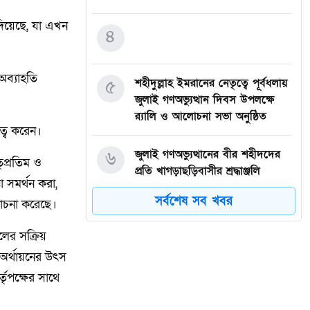
 দিয়েছে, যা এখন
৪
অব্যাহতি
৫
শহীদুল্লাহ ইমরানের নেতৃত্বে পূর্বধলায়
।
জুলাই গণঅভ্যুত্থান দিবস উপলক্ষে
র‍্যালি ও আলোচনা সভা অনুষ্ঠিত
িত্ব করেন।
৬
জুলাই গণঅভ্যুত্থানের বীর শহীদদের
তৃপ্রতিম ও
প্রতি খাগড়াছড়িবাসীর শ্রদ্ধাঞ্জলি
তা সমর্থন করা,
সর্বশেষ সব খবর
ালোচনা করেছে।
৭
বালিয়াডাঙ্গী উপজেলা বিএনপির সকল
অঙ্গ সহযোগী সংগঠনের আয়োজনে
ের সক্রিয়
জুলাই আগস্ট গণঅভ্যুত্থানের দুই –
 অর্থায়নের উৎস
বছর পূর্তি উপলক্ষে আনন্দ মিছিল ও
শোভাযাত্রা অনুষ্ঠিত,
্তৃপক্ষের সাথে