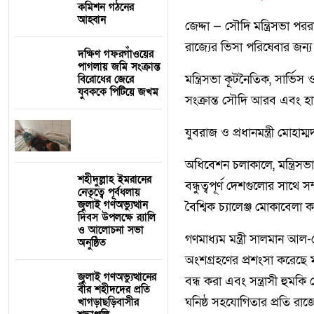
কমিশন গঠনের
আহ্বান
জেদ্দা — সৌদি মন্ত্রিসভা পররা
রাজ্যের ভিসা পরিষেবার জন্য 
দক্ষিণ গফরগাঁওয়ের
পাগলায় জমি সংক্রান্ত
মন্ত্রিসভা কূটনৈতিক, সার্ভি
বিরোধের জেরে
যুবককে পিটিয়ে জখম
সংক্রান্ত সৌদি আরব এবং হাঙ
যুবরাজ ও প্রধানমন্ত্রী মোহাম
অধিবেশন চলাকালে, মন্ত্রিসভা 
শহীদুল্লাহ ইমরানের
বন্ধুত্বপূর্ণ দেশগুলোর সাথে স
নেতৃত্বে পূর্বধলায়
জুলাই গণঅভ্যুত্থান
বৈশ্বিক চ্যালেঞ্জ মোকাবেলা ক
দিবস উপলক্ষে র‍্যালি
ও আলোচনা সভা
গণমাধ্যম মন্ত্রী সালমান আল-
অনুষ্ঠিত
অংশগ্রহণের প্রশংসা করেছে মন
জুলাই গণঅভ্যুত্থানের
বন্ধ করা এবং সন্ত্রাসী হুমকি 
বীর শহীদদের প্রতি
ঘনিষ্ঠ সহযোগিতার প্রতি রাজ্যে
খাগড়াছড়িবাসীর