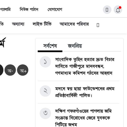
গ্যালারি
নিউজ পাঠান
যোগাযোগ
ীতি
অন্যান্য
লাইভ টিভি
আমাদের পরিবার
্ম
সর্বশেষ
জনপ্রিয়
১
সাংবাদিক তুহিন হত্যার দ্রুত বিচার
দাবিতে গাজীপুরে মানববন্ধন,
অ-
অ+
গণমাধ্যম কমিশন গঠনের আহ্বান
২
মদনে স্বপ্ন ছায়া ফাউন্ডেশনের প্রথম
প্রতিষ্ঠাবার্ষিকী পালিত।
৩
দক্ষিণ গফরগাঁওয়ের পাগলায় জমি
সংক্রান্ত বিরোধের জেরে যুবককে
পিটিয়ে জখম