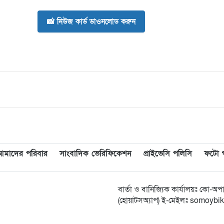
📸 নিউজ কার্ড ডাওনলোড করুন
আমাদের পরিবার
সাংবাদিক ভেরিফিকেশন
প্রাইভেসি পলিসি
ফটো গ্
বার্তা ও বানিজ্যিক কার্যালয়ঃ কো-
(হোয়াটসঅ্যাপ) ই-মেইলঃ somoy