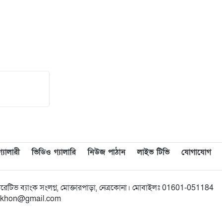
দলের কর্মী সভা অনুষ্ঠিত
১৮
গেজেট বাস্তবায়নের দাবি: ১৪৩ নং
নয়াবাড়ি মৌজাতেই দক্ষিণ গফরগাঁও
উপজেলার প্রশাসনিক কার্যালয়
স্থাপনের জোর দাবি
১৯
নয়াবাড়ীতে ‘দক্ষিণ গফরগাঁও
উপজেলা সদর’ বাস্তবায়নের দাবিতে
মানববন্ধ
২০
শিক্ষার্থীদের পাশে নিয়ে বারহাট্টায়
যালারী
ভিডিও গ্যালারি
নিউজ পাঠান
লাইভ টিভি
যোগাযোগ
সচেতনামূলক মাদকবিরোধী
ক্যাম্পেইন অনুষ্ঠিত
অপারেটিভ ব্যাংক সংলগ্ন, মোক্তারপাড়া, নেত্রকোনা। মোবাইলঃ 01601-051184
bikkhon@gmail.com