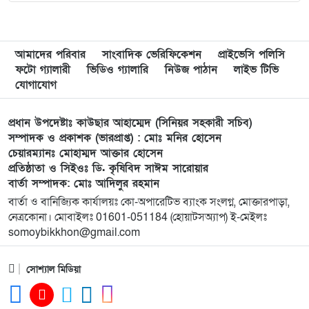
৮
মুন্সী ছাবির উদ্দিন আহ্ম্মদ ওয়াক্ ফ এস্টেট লামকাইন
জামে মসজিদের নতুন ব্যবস্থাপনা কমিটি গঠন:
আমাদের পরিবার
সাংবাদিক ভেরিফিকেশন
প্রাইভেসি পলিসি
ফটো গ্যালারী
ভিডিও গ্যালারি
নিউজ পাঠান
লাইভ টিভি
৯
পূর্বধলায় যে বিদ্যালয়ে পড়েছেন, সেই বিদ্যালয়েই এমপি
যোগাযোগ
হিসেবে সংবর্ধিত মানসুরা আলম
প্রধান উপদেষ্টাঃ কাউছার আহাম্মেদ (সিনিয়র সহকারী সচিব)
১০
বি এনপি নেতা কে মারধর দলিল লেখক রহিছ কে প্রধান
সম্পাদক ও প্রকাশক (ভারপ্রাপ্ত) : মোঃ মনির হোসেন
চেয়ারম্যানঃ মোহাম্মদ আক্তার হোসেন
আসামি করে থানায় অভিযোগ। ‎
প্রতিষ্ঠাতা ও সিইওঃ ডি. কৃষিবিদ সাঈম সারোয়ার
বার্তা সম্পাদক: মোঃ আদিলুর রহমান
১১
পানছড়িতে শিক্ষা ও ধর্মীয় প্রতিষ্ঠানে বিজিবির অনুদান
বার্তা ও বানিজ্যিক কার্যালয়ঃ কো-অপারেটিভ ব্যাংক সংলগ্ন, মোক্তারপাড়া,
প্রদান
নেত্রকোনা। মোবাইলঃ 01601-051184 (হোয়াটসঅ্যাপ) ই-মেইলঃ
somoybikkhon@gmail.com
১২
সবুজায়নে সেনাবাহিনীর ব্যতিক্রমী উদ্যোগ,
খাগড়াছড়িতে ৩৫ হাজার চারা বিতরণ
সোশ্যাল মিডিয়া
১৩
নৌকা ডুবে যাওয়ার ঘটনায় ১৮ জন রোহিঙ্গাকে জীবিত