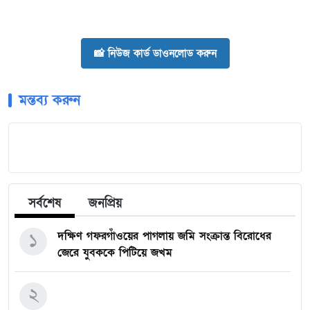
📸 নিউজ কার্ড ডাওনলোড করুন
মন্তব্য করুন
সর্বশেষ
জনপ্রিয়
১
দক্ষিণ গফরগাঁওয়ের পাগলায় জমি সংক্রান্ত বিরোধের
জেরে যুবককে পিটিয়ে জখম
২