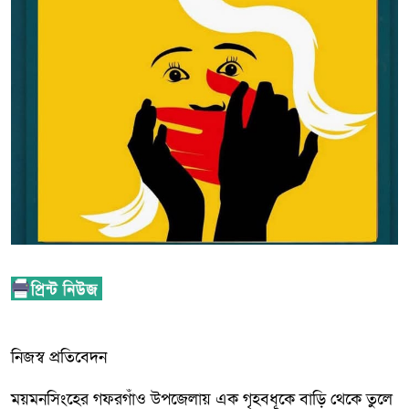
নিজস্ব প্রতিবেদন
ময়মনসিংহের গফরগাঁও উপজেলায় এক গৃহবধূকে বাড়ি থেকে তুলে