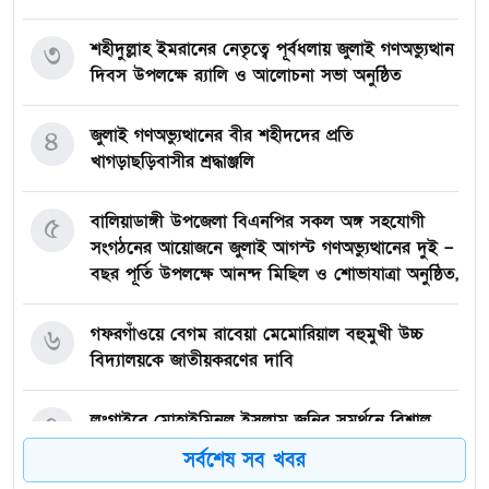
৩
শহীদুল্লাহ ইমরানের নেতৃত্বে পূর্বধলায় জুলাই গণঅভ্যুত্থান
দিবস উপলক্ষে র‍্যালি ও আলোচনা সভা অনুষ্ঠিত
৪
জুলাই গণঅভ্যুত্থানের বীর শহীদদের প্রতি
খাগড়াছড়িবাসীর শ্রদ্ধাঞ্জলি
৫
বালিয়াডাঙ্গী উপজেলা বিএনপির সকল অঙ্গ সহযোগী
সংগঠনের আয়োজনে জুলাই আগস্ট গণঅভ্যুত্থানের দুই –
বছর পূর্তি উপলক্ষে আনন্দ মিছিল ও শোভাযাত্রা অনুষ্ঠিত,
৬
গফরগাঁওয়ে বেগম রাবেয়া মেমোরিয়াল বহুমুখী উচ্চ
বিদ্যালয়কে জাতীয়করণের দাবি
৭
লংগাইরে মোহাইমিনুল ইসলাম জনির সমর্থনে বিশাল
উঠান বৈঠক। যোগ্যতা ও নতুন নেতৃত্বের প্রতীক জনিই
সর্বশেষ সব খবর
সেরা