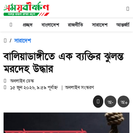
প্রচ্ছদ
বাংলাদেশ
রাজনীতি
সারাদেশ
আন্তর্জাত
/
সারাদেশ
বালিয়াডাঙ্গীতে এক ব্যক্তির ঝুলন্ত
মরদেহ উদ্ধার
অনলাইন ডেস্ক
১৫ জুন ২০২৬, ৯:৫৯ পূর্বাহ্ন
|
অনলাইন সংস্করণ
অ-
অ+