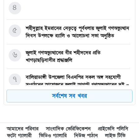
৪
৫
শহীদুল্লাহ ইমরানের নেতৃত্বে পূর্বধলায় জুলাই গণঅভ্যুত্থান
দিবস উপলক্ষে র‍্যালি ও আলোচনা সভা অনুষ্ঠিত
৬
জুলাই গণঅভ্যুত্থানের বীর শহীদদের প্রতি
খাগড়াছড়িবাসীর শ্রদ্ধাঞ্জলি
৭
বালিয়াডাঙ্গী উপজেলা বিএনপির সকল অঙ্গ সহযোগী
সংগঠনের আয়োজনে জুলাই আগস্ট গণঅভ্যুত্থানের দুই –
বছর পূর্তি উপলক্ষে আনন্দ মিছিল ও শোভাযাত্রা অনুষ্ঠিত,
সর্বশেষ সব খবর
৮
গফরগাঁওয়ে বেগম রাবেয়া মেমোরিয়াল বহুমুখী উচ্চ
বিদ্যালয়কে জাতীয়করণের দাবি
আমাদের পরিবার
সাংবাদিক ভেরিফিকেশন
প্রাইভেসি পলিসি
৯
লংগাইরে মোহাইমিনুল ইসলাম জনির সমর্থনে বিশাল
ফটো গ্যালারী
ভিডিও গ্যালারি
নিউজ পাঠান
লাইভ টিভি