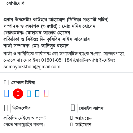
উঠান বৈঠক। যোগ্যতা ও নতুন নেতৃত্বের প্রতীক জনিই
যোগাযোগ
সেরা
প্রধান উপদেষ্টাঃ কাউছার আহাম্মেদ (সিনিয়র সহকারী সচিব)
১০
মুন্সী ছাবির উদ্দিন আহ্ম্মদ ওয়াক্ ফ এস্টেট লামকাইন
সম্পাদক ও প্রকাশক (ভারপ্রাপ্ত) : মোঃ মনির হোসেন
চেয়ারম্যানঃ মোহাম্মদ আক্তার হোসেন
জামে মসজিদের নতুন ব্যবস্থাপনা কমিটি গঠন:
প্রতিষ্ঠাতা ও সিইওঃ ডি. কৃষিবিদ সাঈম সারোয়ার
বার্তা সম্পাদক: মোঃ আদিলুর রহমান
১১
পূর্বধলায় যে বিদ্যালয়ে পড়েছেন, সেই বিদ্যালয়েই এমপি
বার্তা ও বানিজ্যিক কার্যালয়ঃ কো-অপারেটিভ ব্যাংক সংলগ্ন, মোক্তারপাড়া,
হিসেবে সংবর্ধিত মানসুরা আলম
নেত্রকোনা। মোবাইলঃ 01601-051184 (হোয়াটসঅ্যাপ) ই-মেইলঃ
somoybikkhon@gmail.com
১২
বি এনপি নেতা কে মারধর দলিল লেখক রহিছ কে প্রধান
আসামি করে থানায় অভিযোগ। ‎
সোশ্যাল মিডিয়া
১৩
পানছড়িতে শিক্ষা ও ধর্মীয় প্রতিষ্ঠানে বিজিবির অনুদান
প্রদান
নিউজলেটার
মোবাইল অ্যাপস
প্রতিদিন মেইলে আপডেট
অ্যান্ড্রয়েড
১৪
সবুজায়নে সেনাবাহিনীর ব্যতিক্রমী উদ্যোগ,
পেতে সাবস্ক্রাইব করুন।
আইফোন
খাগড়াছড়িতে ৩৫ হাজার চারা বিতরণ