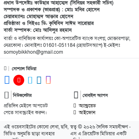
১০
প্রধান উপদেষ্টাঃ কাউছার আহাম্মেদ (সিনিয়র সহকারী সচিব)
বিদ্যালয়কে জাতীয়করণের দাবি
সম্পাদক ও প্রকাশক (ভারপ্রাপ্ত) : মোঃ মনির হোসেন
চেয়ারম্যানঃ মোহাম্মদ আক্তার হোসেন
প্রতিষ্ঠাতা ও সিইওঃ ডি. কৃষিবিদ সাঈম সারোয়ার
১১
লংগাইরে মোহাইমিনুল ইসলাম জনির সমর্থনে বিশাল
বার্তা সম্পাদক: মোঃ আদিলুর রহমান
উঠান বৈঠক। যোগ্যতা ও নতুন নেতৃত্বের প্রতীক জনিই
বার্তা ও বানিজ্যিক কার্যালয়ঃ কো-অপারেটিভ ব্যাংক সংলগ্ন, মোক্তারপাড়া,
সেরা
নেত্রকোনা। মোবাইলঃ 01601-051184 (হোয়াটসঅ্যাপ) ই-মেইলঃ
somoybikkhon@gmail.com
১২
মুন্সী ছাবির উদ্দিন আহ্ম্মদ ওয়াক্ ফ এস্টেট লামকাইন
জামে মসজিদের নতুন ব্যবস্থাপনা কমিটি গঠন:
সোশ্যাল মিডিয়া
১৩
পূর্বধলায় যে বিদ্যালয়ে পড়েছেন, সেই বিদ্যালয়েই এমপি
হিসেবে সংবর্ধিত মানসুরা আলম
নিউজলেটার
মোবাইল অ্যাপস
১৪
বি এনপি নেতা কে মারধর দলিল লেখক রহিছ কে প্রধান
প্রতিদিন মেইলে আপডেট
অ্যান্ড্রয়েড
পেতে সাবস্ক্রাইব করুন।
আসামি করে থানায় অভিযোগ। ‎
আইফোন
এই ওয়েবসাইটের কোনো লেখা, ছবি,
স্বত্ব © ২০২৬ দৈনিক সময়বীক্ষণ -
১৫
পানছড়িতে শিক্ষা ও ধর্মীয় প্রতিষ্ঠানে বিজিবির অনুদান
ভিডিও অনুমতি ছাড়া ব্যবহার
এস এ ক্রিয়েটিভ মিডিয়ার একটি
প্রদান