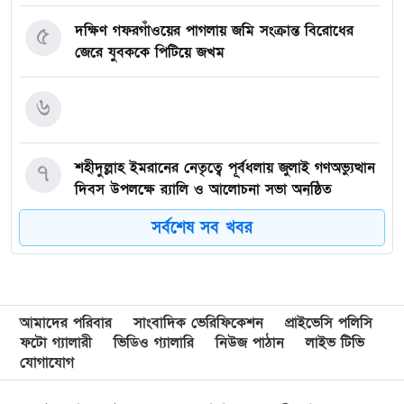
৫
দক্ষিণ গফরগাঁওয়ের পাগলায় জমি সংক্রান্ত বিরোধের
জেরে যুবককে পিটিয়ে জখম
৬
৭
শহীদুল্লাহ ইমরানের নেতৃত্বে পূর্বধলায় জুলাই গণঅভ্যুত্থান
দিবস উপলক্ষে র‍্যালি ও আলোচনা সভা অনুষ্ঠিত
সর্বশেষ সব খবর
৮
জুলাই গণঅভ্যুত্থানের বীর শহীদদের প্রতি
খাগড়াছড়িবাসীর শ্রদ্ধাঞ্জলি
৯
বালিয়াডাঙ্গী উপজেলা বিএনপির সকল অঙ্গ সহযোগী
আমাদের পরিবার
সাংবাদিক ভেরিফিকেশন
প্রাইভেসি পলিসি
সংগঠনের আয়োজনে জুলাই আগস্ট গণঅভ্যুত্থানের দুই –
ফটো গ্যালারী
ভিডিও গ্যালারি
নিউজ পাঠান
লাইভ টিভি
বছর পূর্তি উপলক্ষে আনন্দ মিছিল ও শোভাযাত্রা অনুষ্ঠিত,
যোগাযোগ
গফরগাঁওয়ে বেগম রাবেয়া মেমোরিয়াল বহুমুখী উচ্চ