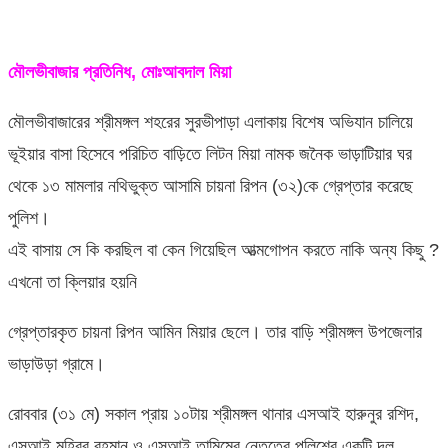
মৌলভীবাজার প্রতিনিধ, মোঃআবদাল মিয়া
মৌলভীবাজারের শ্রীমঙ্গল শহরের সুরভীপাড়া এলাকায় বিশেষ অভিযান চালিয়ে
ভূইয়ার বাসা হিসেবে পরিচিত বাড়িতে লিটন মিয়া নামক জনৈক ভাড়াটিয়ার ঘর
থেকে ১৩ মামলার নথিভুক্ত আসামি চায়না রিপন (৩২)কে গ্রেপ্তার করেছে
পুলিশ।
এই বাসায় সে কি করছিল বা কেন গিয়েছিল আত্মগোপন করতে নাকি অন্য কিছু ?
এখনো তা ক্লিয়ার হয়নি
গ্রেপ্তারকৃত চায়না রিপন আমিন মিয়ার ছেলে। তার বাড়ি শ্রীমঙ্গল উপজেলার
ভাড়াউড়া গ্রামে।
রোববার (৩১ মে) সকাল প্রায় ১০টায় শ্রীমঙ্গল থানার এসআই হারুনুর রশিদ,
এসআই মুহিবুর রহমান ও এসআই তামিমের নেতৃত্বে পুলিশের একটি দল