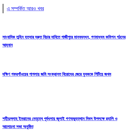
এ সম্পর্কিত আরও খবর
সাংবাদিক তুহিন হত্যার দ্রুত বিচার দাবিতে গাজীপুরে মানববন্ধন, গণমাধ্যম কমিশন গঠনের
আহ্বান
দক্ষিণ গফরগাঁওয়ের পাগলায় জমি সংক্রান্ত বিরোধের জেরে যুবককে পিটিয়ে জখম
শহীদুল্লাহ ইমরানের নেতৃত্বে পূর্বধলায় জুলাই গণঅভ্যুত্থান দিবস উপলক্ষে র‍্যালি ও
আলোচনা সভা অনুষ্ঠিত