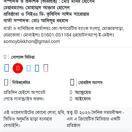
১০
বি এনপি নেতা কে মারধর দলিল লেখক রহিছ কে প্রধান
সম্পাদক ও প্রকাশক (ভারপ্রাপ্ত) : মোঃ মনির হোসেন
চেয়ারম্যানঃ মোহাম্মদ আক্তার হোসেন
আসামি করে থানায় অভিযোগ। ‎
প্রতিষ্ঠাতা ও সিইওঃ ডি. কৃষিবিদ সাঈম সারোয়ার
বার্তা সম্পাদক: মোঃ আদিলুর রহমান
১১
পানছড়িতে শিক্ষা ও ধর্মীয় প্রতিষ্ঠানে বিজিবির অনুদান
বার্তা ও বানিজ্যিক কার্যালয়ঃ কো-অপারেটিভ ব্যাংক সংলগ্ন, মোক্তারপাড়া,
প্রদান
নেত্রকোনা। মোবাইলঃ 01601-051184 (হোয়াটসঅ্যাপ) ই-মেইলঃ
somoybikkhon@gmail.com
১২
সবুজায়নে সেনাবাহিনীর ব্যতিক্রমী উদ্যোগ,
খাগড়াছড়িতে ৩৫ হাজার চারা বিতরণ
সোশ্যাল মিডিয়া
১৩
নৌকা ডুবে যাওয়ার ঘটনায় ১৮ জন রোহিঙ্গাকে জীবিত
উদ্ধার
নিউজলেটার
মোবাইল অ্যাপস
প্রতিদিন মেইলে আপডেট
অ্যান্ড্রয়েড
১৪
দক্ষিণ গফরগাঁও উপজেলা” নয়াবাড়ি মৌজায় অনুমোদন
পেতে সাবস্ক্রাইব করুন।
আইফোন
করায় আনন্দ মিছিল
এই ওয়েবসাইটের কোনো লেখা, ছবি,
স্বত্ব © ২০২৬ দৈনিক সময়বীক্ষণ -
১৫
বালিয়াডাঙ্গীতে বিএনপি স্বেচ্ছাসেবক দলের কর্মী সভা
ভিডিও অনুমতি ছাড়া ব্যবহার
এস এ ক্রিয়েটিভ মিডিয়ার একটি
অনুষ্ঠিত
বেআইনি।
প্রতিষ্ঠান