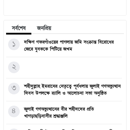
সর্বশেষ
জনপ্রিয়
১
দক্ষিণ গফরগাঁওয়ের পাগলায় জমি সংক্রান্ত বিরোধের
জেরে যুবককে পিটিয়ে জখম
২
৩
শহীদুল্লাহ ইমরানের নেতৃত্বে পূর্বধলায় জুলাই গণঅভ্যুত্থান
দিবস উপলক্ষে র‍্যালি ও আলোচনা সভা অনুষ্ঠিত
৪
জুলাই গণঅভ্যুত্থানের বীর শহীদদের প্রতি
খাগড়াছড়িবাসীর শ্রদ্ধাঞ্জলি