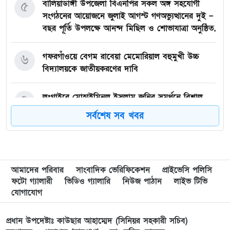
৫
বালিয়াডাঙ্গী উপজেলা বিএনপির সকল অঙ্গ সহযোগী
সংগঠনের আয়োজনে জুলাই আগস্ট গণঅভ্যুত্থানের দুই –
বছর পূর্তি উপলক্ষে আনন্দ মিছিল ও শোভাযাত্রা অনুষ্ঠিত,
৬
গফরগাঁওয়ে বেগম রাবেয়া মেমোরিয়াল বহুমুখী উচ্চ
বিদ্যালয়কে জাতীয়করণের দাবি
৭
লংগাইরে মোহাইমিনুল ইসলাম জনির সমর্থনে বিশাল
উঠান বৈঠক। যোগ্যতা ও নতুন নেতৃত্বের প্রতীক জনিই
সর্বশেষ সব খবর
সেরা
৮
মুন্সী ছাবির উদ্দিন আহ্ম্মদ ওয়াক্ ফ এস্টেট লামকাইন
জামে মসজিদের নতুন ব্যবস্থাপনা কমিটি গঠন:
আমাদের পরিবার
সাংবাদিক ভেরিফিকেশন
প্রাইভেসি পলিসি
ফটো গ্যালারী
ভিডিও গ্যালারি
নিউজ পাঠান
লাইভ টিভি
৯
পূর্বধলায় যে বিদ্যালয়ে পড়েছেন, সেই বিদ্যালয়েই এমপি
যোগাযোগ
হিসেবে সংবর্ধিত মানসুরা আলম
প্রধান উপদেষ্টাঃ কাউছার আহাম্মেদ (সিনিয়র সহকারী সচিব)