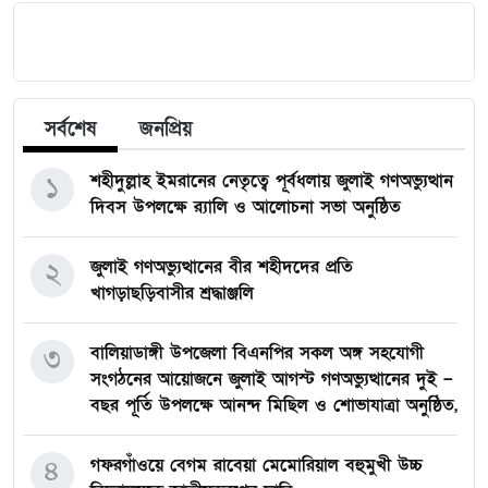
সর্বশেষ
জনপ্রিয়
১
শহীদুল্লাহ ইমরানের নেতৃত্বে পূর্বধলায় জুলাই গণঅভ্যুত্থান
দিবস উপলক্ষে র‍্যালি ও আলোচনা সভা অনুষ্ঠিত
২
জুলাই গণঅভ্যুত্থানের বীর শহীদদের প্রতি
খাগড়াছড়িবাসীর শ্রদ্ধাঞ্জলি
৩
বালিয়াডাঙ্গী উপজেলা বিএনপির সকল অঙ্গ সহযোগী
সংগঠনের আয়োজনে জুলাই আগস্ট গণঅভ্যুত্থানের দুই –
বছর পূর্তি উপলক্ষে আনন্দ মিছিল ও শোভাযাত্রা অনুষ্ঠিত,
৪
গফরগাঁওয়ে বেগম রাবেয়া মেমোরিয়াল বহুমুখী উচ্চ