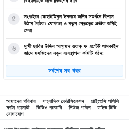
বিদ্যালয়কে জাতীয়করণের দাবি
৫
লংগাইরে মোহাইমিনুল ইসলাম জনির সমর্থনে বিশাল
উঠান বৈঠক। যোগ্যতা ও নতুন নেতৃত্বের প্রতীক জনিই
সেরা
৬
মুন্সী ছাবির উদ্দিন আহ্ম্মদ ওয়াক্ ফ এস্টেট লামকাইন
জামে মসজিদের নতুন ব্যবস্থাপনা কমিটি গঠন:
৭
পূর্বধলায় যে বিদ্যালয়ে পড়েছেন, সেই বিদ্যালয়েই এমপি
সর্বশেষ সব খবর
হিসেবে সংবর্ধিত মানসুরা আলম
৮
বি এনপি নেতা কে মারধর দলিল লেখক রহিছ কে প্রধান
আসামি করে থানায় অভিযোগ। ‎
আমাদের পরিবার
সাংবাদিক ভেরিফিকেশন
প্রাইভেসি পলিসি
ফটো গ্যালারী
ভিডিও গ্যালারি
নিউজ পাঠান
লাইভ টিভি
যোগাযোগ
৯
পানছড়িতে শিক্ষা ও ধর্মীয় প্রতিষ্ঠানে বিজিবির অনুদান
প্রদান