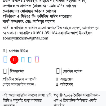
প্রধান উপদেষ্টাঃ কাউছার আহাম্মেদ (সিনিয়র সহকারী সচিব)
সম্পাদক ও প্রকাশক (ভারপ্রাপ্ত) : মোঃ মনির হোসেন
১০
সবুজায়নে সেনাবাহিনীর ব্যতিক্রমী উদ্যোগ,
চেয়ারম্যানঃ মোহাম্মদ আক্তার হোসেন
খাগড়াছড়িতে ৩৫ হাজার চারা বিতরণ
প্রতিষ্ঠাতা ও সিইওঃ ডি. কৃষিবিদ সাঈম সারোয়ার
বার্তা সম্পাদক: মোঃ আদিলুর রহমান
১১
নৌকা ডুবে যাওয়ার ঘটনায় ১৮ জন রোহিঙ্গাকে জীবিত
বার্তা ও বানিজ্যিক কার্যালয়ঃ কো-অপারেটিভ ব্যাংক সংলগ্ন, মোক্তারপাড়া,
উদ্ধার
নেত্রকোনা। মোবাইলঃ 01601-051184 (হোয়াটসঅ্যাপ) ই-মেইলঃ
somoybikkhon@gmail.com
১২
দক্ষিণ গফরগাঁও উপজেলা” নয়াবাড়ি মৌজায় অনুমোদন
করায় আনন্দ মিছিল
সোশ্যাল মিডিয়া
১৩
বালিয়াডাঙ্গীতে বিএনপি স্বেচ্ছাসেবক দলের কর্মী সভা
অনুষ্ঠিত
নিউজলেটার
মোবাইল অ্যাপস
প্রতিদিন মেইলে আপডেট
অ্যান্ড্রয়েড
১৪
গেজেট বাস্তবায়নের দাবি: ১৪৩ নং নয়াবাড়ি মৌজাতেই
পেতে সাবস্ক্রাইব করুন।
আইফোন
দক্ষিণ গফরগাঁও উপজেলার প্রশাসনিক কার্যালয় স্থাপনের
জোর দাবি
এই ওয়েবসাইটের কোনো লেখা, ছবি,
স্বত্ব © ২০২৬ দৈনিক সময়বীক্ষণ -
ভিডিও অনুমতি ছাড়া ব্যবহার
এস এ ক্রিয়েটিভ মিডিয়ার একটি
বেআইনি।
প্রতিষ্ঠান