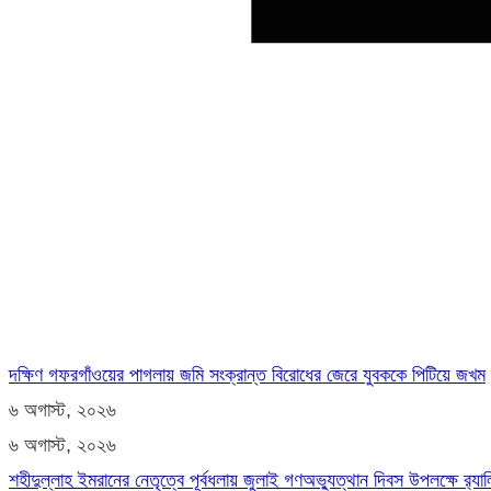
দক্ষিণ গফরগাঁওয়ের পাগলায় জমি সংক্রান্ত বিরোধের জেরে যুবককে পিটিয়ে জখম
৬ অগাস্ট, ২০২৬
৬ অগাস্ট, ২০২৬
শহীদুল্লাহ ইমরানের নেতৃত্বে পূর্বধলায় জুলাই গণঅভ্যুত্থান দিবস উপলক্ষে র‍্