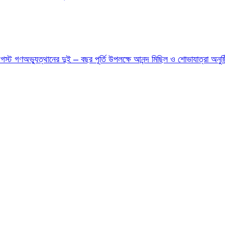
ট গণঅভ্যুত্থানের দুই – বছর পূর্তি উপলক্ষে আনন্দ মিছিল ও শোভাযাত্রা অনুষ্