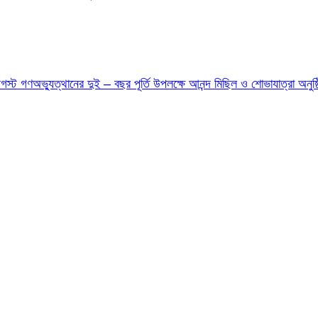
ট গণঅভ্যুত্থানের দুই – বছর পূর্তি উপলক্ষে আনন্দ মিছিল ও শোভাযাত্রা অনুষ্