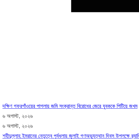
দক্ষিণ গফরগাঁওয়ের পাগলায় জমি সংক্রান্ত বিরোধের জেরে যুবককে পিটিয়ে জখম
৬ অগাস্ট, ২০২৬
৬ অগাস্ট, ২০২৬
শহীদুল্লাহ ইমরানের নেতৃত্বে পূর্বধলায় জুলাই গণঅভ্যুত্থান দিবস উপলক্ষে র‍্